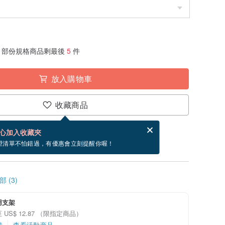
部份規格商品剩最後
5
件
放入購物車
收藏商品
賀卡，結帳完成後填寫
電子賀卡是什麼？
心加入收藏夾
寄出商品為 3 個工作天。（不包含假日）
望清單不怕錯過，有優惠會立刻提醒你喔！
 (3)
用支架
 US$ 12.87 （限指定商品）
情
查看活動商品