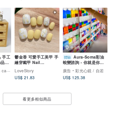
台北市
 手工
鬱金香 可愛手工美甲 手
Aura-Soma彩油
體驗
飾品收
繪穿戴甲 Nail
蛻變諮詢 - 你就是你所
arts/Press on nails
選擇的顏色 【現場一對
abin
LoveStory
廣告
彩光心鏡 / 自若
一】
US$ 21.83
US$ 125.38
看更多相似商品