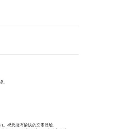
線。
力。祝您擁有愉快的充電體驗。