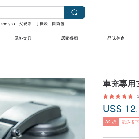
y and you
父親節
手機殼
圓筒包
風格文具
居家餐廚
品味美食
車充專用支
US$
12
82 折
最多省下 