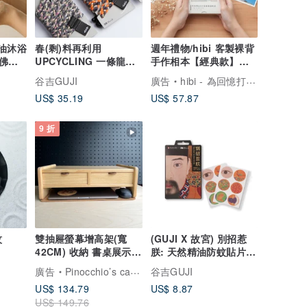
精油沐浴
春(剩)料再利用
週年禮物/hibi 客製裸背
( 佛手
UPCYCLING 一條龍編
手作相本【經典款】紀
織手機掛繩
念禮物 生日禮物
谷吉GUJI
廣告
hibi - 為回憶打造專屬的家
US$ 35.19
US$ 57.87
9 折
紋
雙抽屜螢幕增高架(寬
(GUJI X 故宮) 別招惹
42CM) 收納 書桌展示架
朕: 天然精油防蚊貼片 -
手工 客製化雷射雕刻
6款圖案.12入
廣告
Pinocchio’s cabin
谷吉GUJI
US$ 134.79
US$ 8.87
US$ 149.76