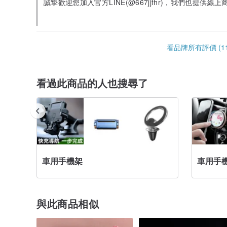
誠摯歡迎您加入官方LINE(@667jjfhr)，我們也提
驗！
看品牌所有評價 (11
看過此商品的人也搜尋了
車用手機架
車用手
與此商品相似