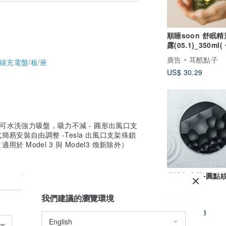
順睡soon 舒眠
露(05.1)_350ml
柑/苦橙葉/甜橙 )
廣告
耳酷點子
線充電盤/板/座
US$ 30.29
可水洗強力吸盤，吸力不減 - 圓形出風口支
易安裝自由調整 -Tesla 出風口支架殊鎖
 Model 3 與 Model3 煥新除外）
月涼如水盤-圓點
我們建議的瀏覽環境
Douxteel
US$ 172.83