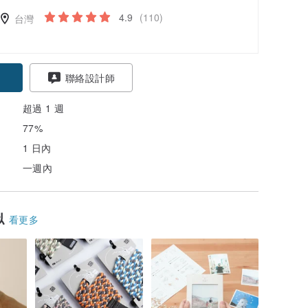
4.9
(110)
台灣
聯絡設計師
超過 1 週
77%
1 日內
一週內
似
看更多