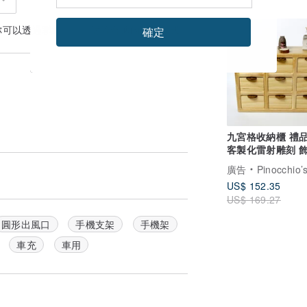
9 折
你可以透過
聯絡設計師
討論合適的運送方式
確定
九宮格收納櫃 禮品
客製化雷射雕刻 
納
廣告
Pinocchio’s c
US$ 152.35
US$ 169.27
圓形出風口
手機支架
手機架
車充
車用