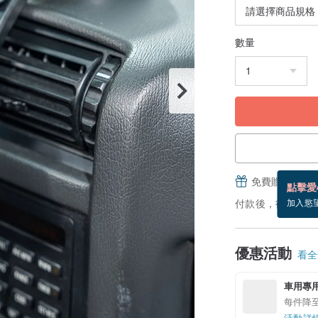
數量
免費贈送電子
點擊愛
付款後，從備貨到
加入慾
優惠活動
看全部
車用專
每件降至
活動詳