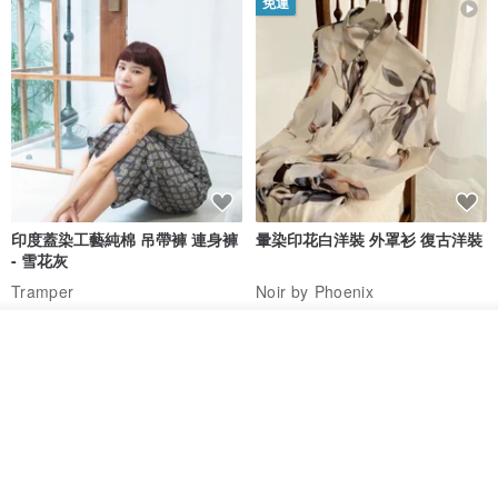
免運
印度蓋染工藝純棉 吊帶褲 連身褲
暈染印花白洋裝 外罩衫 復古洋裝
- 雪花灰
Tramper
Noir by Phoenix
NT$ 1,480
NT$ 1,480
我要訂製
加入收藏
了解品牌