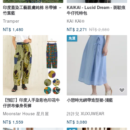
印度蓋染工藝親膚純棉 吊帶褲 －
KAIKAI - Lucid Dream - 斑駁痕
竹葉藍
牛仔托特包
Tramper
KAI KAI®
NT$ 1,480
NT$ 2,271
NT$ 2,580
免運
【預訂】印度人手染彩色印花牛
小憩時光綁帶造型裙-淺藍
仔拼布修身長褲
Moonstar House 星月屋
許許兒 XUXUWEAR
NT$ 1,559
NT$ 3,080