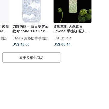
 透黑
閃耀的妳 – 白日夢雲朵
柔軟草地 天然真貝
e 16
款 iphone 14 13 12
iPhone 手機殼 匠人手
x
pro max mini 手機殼
工做 高品質 綠色 設計
手機殼
LANI's 風格防摔手機殼
IOAEstudio
US$ 43.66
US$ 60.44
看更多相似商品