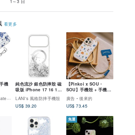
1～3 日
似
看更多
品手機
純色流沙 銀色防摔殼 磁
【Pinkoi x SOU・
吸版 iPhone 17 16 15
SOU】手機殻 + 手機掛
14 13 Pro Max
繩組合 / 五十音歌
e 數位精品
LANI's 風格防摔手機殼
廣告
後來的
US$ 39.20
US$ 73.45
免運