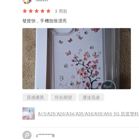
3 周前
發貨快，手機殼很漂亮
質感優異
符合期望
運送迅速
A15/A25/A26/A34/A35/A36/A55/A56 5G 
c*********8