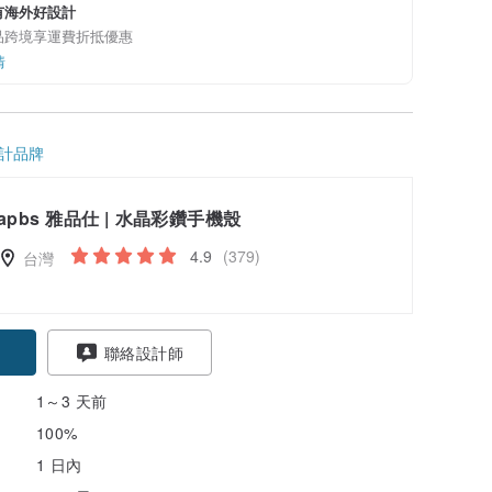
有海外好設計
品跨境享運費折抵優惠
情
計品牌
apbs 雅品仕 | 水晶彩鑽手機殼
4.9
(379)
台灣
聯絡設計師
1～3 天前
100%
1 日內