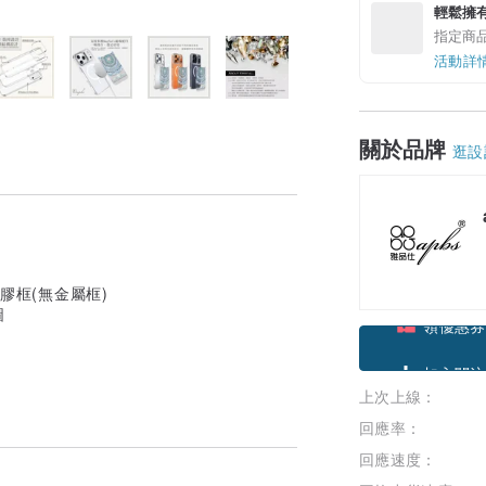
輕鬆擁
指定商
活動詳
關於品牌
逛設
純塑膠框(無金屬框)
圖
領優惠券
上次上線：
加入關注
回應率：
回應速度：