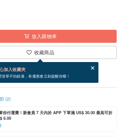
放入購物車
收藏商品
賀卡，結帳完成後填寫
電子賀卡是什麼？
心加入收藏夾
寄出商品為 5 個工作天。（不包含假日）
望清單不怕錯過，有優惠會立刻提醒你喔！
 (2)
i 幫你付運費！新會員 7 天內於 APP 下單滿 US$ 30.00 最高可折
 6.00
情