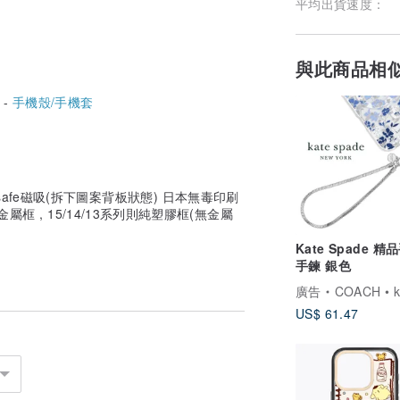
平均出貨速度：
與此商品相
 -
手機殼/手機套
afe磁吸(拆下圖案背板狀態) 日本無毒印刷
有金屬框 , 15/14/13系列則純塑膠框(無金屬
Kate Spade 精
手鍊 銀色
廣告
COACH • kate spad
US$ 61.47