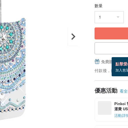
數量
免費贈送電子
點擊愛
付款後，從備貨到
加入慾
優惠活動
看全部
Pinko
運費 US$
活動詳