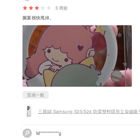
3 周前
圖案很快甩掉。
質感一般
三麗鷗 Samsung S25/S24 防震雙料隱形立架
M************g