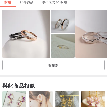
對戒
配件飾品
提供客製的 對戒
■
規格
• 戒圍：國際圍8 - 17，需要其他尺吋請私信連絡
• 尺吋：W20mm x H10mm
• 藍寶石：天然原石。皇家藍色寶石像徵著忠誠與真誠
天然原礦有不同大小和形狀，接單製作均以實物為準
• 14k金：AU585，刻有14k字印
• 免運費送往不同國家地區，備有快速運送服務選項
看更多
• 提供60天保固期
• 可提供禮物包裝和客製化服務，請私訊與我們連絡
與此商品相似
■
P.S.
保證
我們只使用珍貴材質，所有貴金屬，寶石，鑽石等均保證為正品
照片
商品照片顏色在不同屏幕器略有差別，與實物或有差異