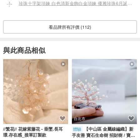
珍珠十字架項鍊 白色清新金飾白金項鍊 優雅珍珠6月誕生石金項鍊
看品牌所有評價 (112)
與此商品相似
台北市
//繁花// 花嫁紫藤花 - 垂墜.長耳
【中山區 金屬線編織】新
體驗
環.存在感_接單訂製款
手友善 寶石生命樹 招財樹 / 寶石