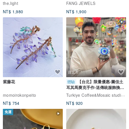
自選
the.light
FANG JEWELS
NT$ 1,980
NT$ 1,900
台北市
紫藤花
【台北】限量優惠-圖佳土
體驗
耳其馬賽克手作-送傳統服飾換裝
體驗
Turkiye Coffee&Mosaic studio土耳其咖啡與馬賽克燈工作坊
momoirokonpeito
NT$ 754
NT$ 920
免運