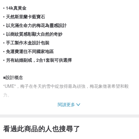
•
14k真黃金
•
天然斯里蘭卡藍寶石
•
以充滿生命力的梅花為靈感設計
•
以樹紋質感彰顯大自然的奇妙
•
手工製作木盒設計包裝
•
免運費運往不同國家地區
•
另有結婚副戒，2合1套裝可供選擇
■
設計概念
“UME"，梅子在冬天的雪中綻放得最為頑強，梅花象徵著希望和毅
力。
閱讀更多
「牆角數枝梅，凌寒獨自開。遙知不是雪，爲有暗香來」 《王安石-
梅花》
看過此商品的人也搜尋了
堅強高潔的人, 自有其獨特含蓄的魅力