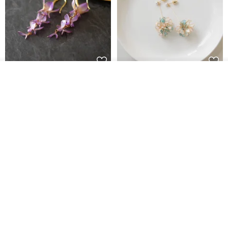
我要訂製
藤花 煌 耳環・耳夾
【繁花計畫】- 清冰
加入收藏
了解品牌
Dip art -nachugo-
紅花 hunghua
NT$ 2,125
NT$ 720
93 折
台北市