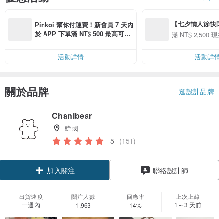
【七夕情人節快閃】8
Pinkoi 幫你付運費！新會員 7 天內
用 APP 購買任一
於 APP 下單滿 NT$ 500 最高可折
滿 NT$ 2,500 現
00 現折 NT$100
運費 NT$ 100
活動詳情
活動詳
關於品牌
逛設計品牌
Chanibear
韓國
5
(151)
加入關注
聯絡設計師
出貨速度
關注人數
回應率
上次上線
一週內
1～3 天前
1,963
14%