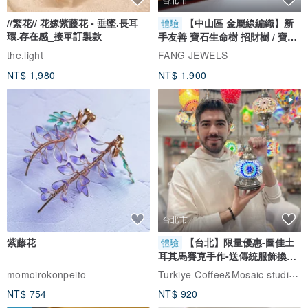
//繁花// 花嫁紫藤花 - 垂墜.長耳
【中山區 金屬線編織】新
體驗
環.存在感_接單訂製款
手友善 寶石生命樹 招財樹 / 寶石
自選
the.light
FANG JEWELS
NT$ 1,980
NT$ 1,900
台北市
紫藤花
【台北】限量優惠-圖佳土
體驗
耳其馬賽克手作-送傳統服飾換裝
體驗
Turkiye Coffee&Mosaic studio土耳其咖啡與馬賽克燈工作坊
momoirokonpeito
NT$ 754
NT$ 920