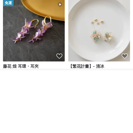
免運
藤花 煌 耳環・耳夾
【繁花計畫】- 清冰
放入購物車
Dip art -nachugo-
紅花 hunghua
加入收藏
了解品牌
NT$ 2,125
NT$ 720
93 折