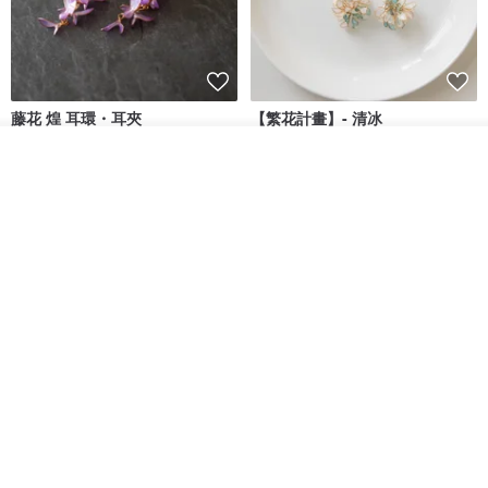
藤花 煌 耳環・耳夾
【繁花計畫】- 清冰
放入購物車
Dip art -nachugo-
紅花 hunghua
加入收藏
了解品牌
NT$ 2,125
NT$ 720
93 折
台北市
晶透紫藤花 垂墜樹脂/耳夾可
【療育時光】DIY製作2副
體驗
專屬UV膠乾燥花樹脂耳環 台北體