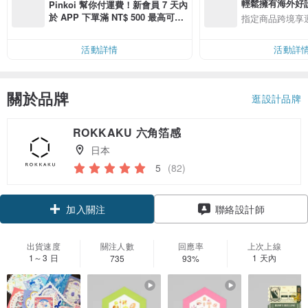
輕鬆擁有海外好
Pinkoi 幫你付運費！新會員 7 天內
於 APP 下單滿 NT$ 500 最高可折
指定商品跨境享
運費 NT$ 100
活動詳情
活動詳
關於品牌
逛設計品牌
ROKKAKU 六角箔感
日本
5
(82)
領優惠券
加入關注
聯絡設計師
出貨速度
關注人數
回應率
上次上線
1～3 日
1 天內
735
93%