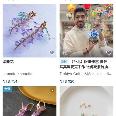
台北市
紫藤花
【台北】限量優惠-圖佳土
體驗
耳其馬賽克手作-送傳統服飾換裝
體驗
Turkiye Coffee&Mosaic studio土耳其咖啡與馬賽克燈工作坊
momoirokonpeito
NT$ 754
NT$ 920
免運