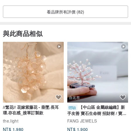
看品牌所有評價 (82)
與此商品相似
台北市
//繁花// 花嫁紫藤花 - 垂墜.長耳
【中山區 金屬線編織】新
體驗
環.存在感_接單訂製款
手友善 寶石生命樹 招財樹 / 寶石
自選
the.light
FANG JEWELS
NT$ 1,980
NT$ 1,900