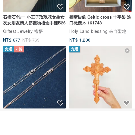
石榴石/唯一 小王子玫瑰花女生女
牆壁掛飾 Celtic cross 十字架 進
友女朋友情人節禮物禮盒手鍊B26
口橄欖木 161748
Holy Land blessing 來自聖地的祝福
Giftest Jewelry 禮悟
NT$ 677
NT$ 769
NT$ 1,200
免運
7 折
免運
L'amour 星星珍珠手鏈 (白金色)
耶穌受難像木製十字架 24 公分
高，雕刻木製十字架，耶穌受難
我要排隊
像天主教十字架
了解品牌
ARLOS
AndyCarver