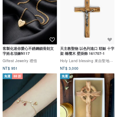
客製化迷你愛心不銹鋼鎖骨刻文
天主教聖物 以色列進口 耶穌 十字
字姓名項鍊N117
架 橄欖木 壁掛飾 161707-1
Holy Land blessing 來自聖地的祝福
Giftest Jewelry 禮悟
NT$ 951
NT$ 3,000
免運
88 折
免運