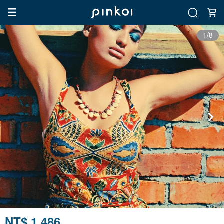
1/8
NT$ 1,486