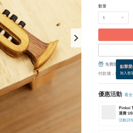
數量
免費贈送電子
點擊愛
付款後，從備貨到
加入慾
優惠活動
看全部
Pinko
運費 US$
活動詳