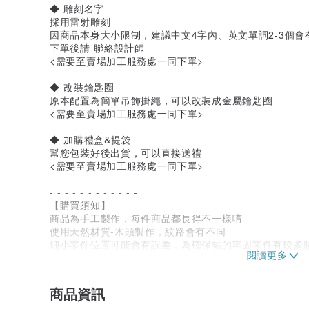
◆ 雕刻名字
採用雷射雕刻
因商品本身大小限制，建議中文4字內、英文單詞2-3個
下單後請 聯絡設計師
<需要至賣場加工服務處一同下單>
◆ 改裝鑰匙圈
原本配置為簡單吊飾掛繩，可以改裝成金屬鑰匙圈
<需要至賣場加工服務處一同下單>
◆ 加購禮盒&提袋
幫您包裝好後出貨，可以直接送禮
<需要至賣場加工服務處一同下單>
- - - - - - - - - - - -
【購買須知】
商品為手工製作，每件商品都長得不一樣唷
使用天然材質-木頭製作，紋路會有不同
細小零件位置可能會有誤差，為確保黏的牢固零件有較多
木頭製品不建議長時間泡水
商品資訊