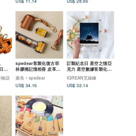
US$ 11.14
US$ 28.96
叭
spedear客製化復古菲
訂製紀念日 星空之憶亞
(日本
林膠捲記憶相冊 皮革鑰
克力 星空數據客製化生
匙扣版
日 節日 情人節禮物
 革物語
廣告
spedear
IGREAN艾綠繪
US$ 34.16
US$ 32.14