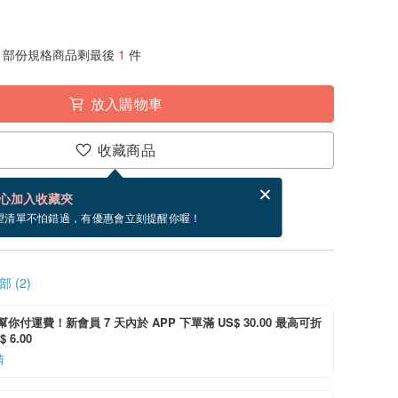
部份規格商品剩最後
1
件
放入購物車
收藏商品
賀卡，結帳完成後填寫
電子賀卡是什麼？
心加入收藏夾
寄出商品為 3 個工作天。（不包含假日）
望清單不怕錯過，有優惠會立刻提醒你喔！
 (2)
i 幫你付運費！新會員 7 天內於 APP 下單滿 US$ 30.00 最高可折
 6.00
情