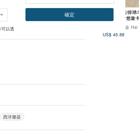
足球/世界盃/排球
確定
指定款/晶片悠遊
圈/客製英文
廣告
禧蒔金 Hsi St
你可以透過
聯絡設計師
討論合適的運送方式
US$ 45.88
西洋樂器