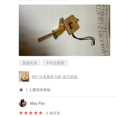
質感欠佳
不符合期望
MD 仿真樂器吊飾 薩克斯風
1 人覺得有幫助
May Pan
6 個月前