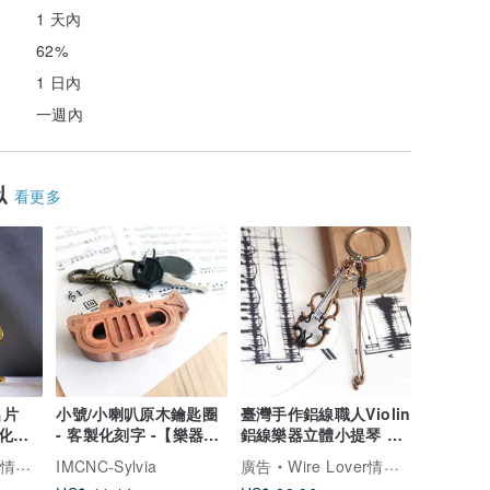
1 天內
62%
1 日內
一週內
似
看更多
名片
小號/小喇叭原木鑰匙圈
臺灣手作鋁線職人Violin
化、
- 客製化刻字 -【樂器系
鋁線樂器立體小提琴 交
節禮物
列】
換禮物 耶誕禮物
工作室
IMCNC-Sylvia
廣告
Wire Lover情鋁線藝術工作室