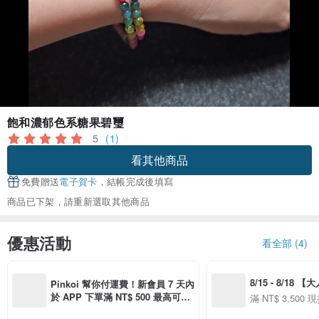
飽和濃郁色系糖果碧璽
5
(1)
看其他商品
免費贈送
電子賀卡
，結帳完成後填寫
商品已下架，請重新選取其他商品
優惠活動
看全部 (4)
8/15 - 8/18 
Pinkoi 幫你付運費！新會員 7 天內
季】滿 NT$3500
於 APP 下單滿 NT$ 500 最高可折
滿 NT$ 3,500 現
50
運費 NT$ 100
50