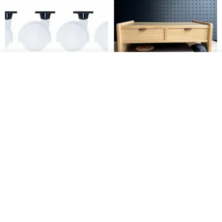
看其他商品
了解品牌
日本Like-it 可堆疊收納洗衣籃專
雙抽屜螢幕增高架(寬42CM) 收納
用 -滑滑便利輪 (專用輪)
書桌展示架 手工 客製化雷射雕刻
this-this 雜貨研究所
Pinocchio’s cabin
NT$ 234
NT$ 260
NT$ 3,026
NT$ 3,362
免運
68 折