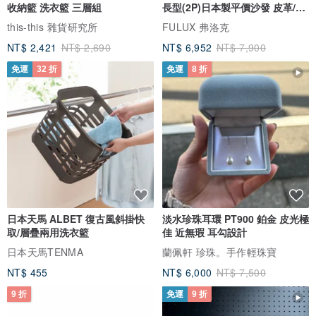
收納籃 洗衣籃 三層組
長型(2P)日本製平價沙發 皮革/燈
芯絨
this-this 雜貨研究所
FULUX 弗洛克
NT$ 2,421
NT$ 2,690
NT$ 6,952
NT$ 7,900
免運
32 折
免運
8 折
日本天馬 ALBET 復古風斜掛快
淡水珍珠耳環 PT900 鉑金 皮光極
取/層疊兩用洗衣籃
佳 近無瑕 耳勾設計
日本天馬TENMA
蘭佩軒 珍珠。手作輕珠寶
NT$ 455
NT$ 6,000
NT$ 7,500
9 折
免運
9 折