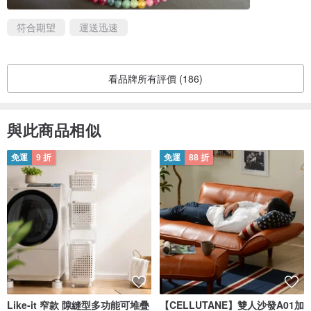
符合期望
運送迅速
看品牌所有評價 (186)
與此商品相似
免運
9 折
免運
88 折
Like-it 窄款 隙縫型多功能可堆疊
【CELLUTANE】雙人沙發A01加