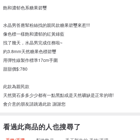
飽和濃郁色系糖果碧璽
水晶男答應幫粉絲找的親民款糖果碧璽來惹!!!
像色標一樣飽和濃郁的紅黃綠藍
找了幾天，水晶男完成任務啦~
約3.8mm天然糖果色標碧璽
用彈性線製作標準17cm手圍
甜甜價$:780
此款為親民款
天然寶石多多少少都有一點黑點或是天然礦缺是正常的唷!
會介意的朋友請跳過此款 謝謝您
看過此商品的人也搜尋了