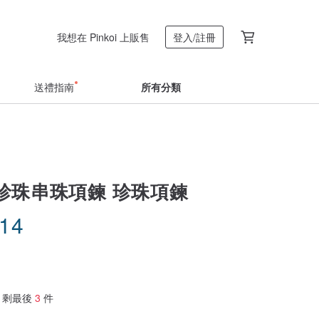
我想在 Pinkoi 上販售
登入/註冊
送禮指南
所有分類
珍珠串珠項鍊 珍珠項鍊
.14
剩最後
3
件