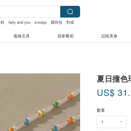
課程
fairy and you
snoopy
圓筒包
對戒
風格文具
居家餐廚
品味美食
夏日撞色
US$
31
數量