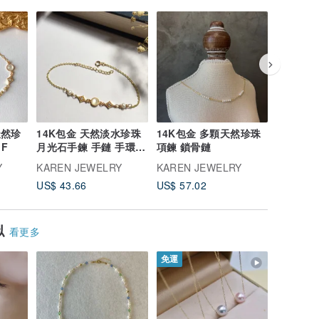
天然珍
14K包金 天然淡水珍珠
14K包金 多顆天然珍珠
夏日三彩
GF
月光石手鍊 手鏈 手環
項鍊 鎖骨鏈
串珠項鍊
鎖骨鏈 項鍊 14KGF
Y
KAREN JEWELRY
KAREN JEWELRY
KAREN 
US$ 43.66
US$ 57.02
US$ 31.
似
看更多
免運