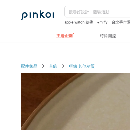
apple watch 錶帶
+miffy
台北手作
長夾
主題企劃
時尚潮流
配件飾品
首飾
項鍊
其他材質