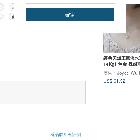
鏈
串珠飾品
手作項鍊
確定
鍊
鎖骨鏈
項鍊
經典天然正圓海水
14Kgf 包金 裸感
骨鍊 客製化禮物
廣告
Joyce Wu Handmade 
US$ 61.92
看品牌所有評價