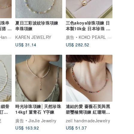
瑙珠串
夏日三彩波紋珍珠項鍊
三色akoya珍珠項鍊 日
百搭 樂
串珠項鍊
本製10k金 日本珍珠 路
路通項鍊 日本直送
Jewelry
KAREN JEWELRY
廣告
KOKO PEARL JEWELRY
US$ 31.14
US$ 282.52
珠鎖骨
時光珍珠項鍊│天然珍珠
連結的愛 薔薇石英與黑
訂製
14kgf 菫青石 Y字鍊
碧璽極簡項鍊 紅珊瑚點
綴 醫療級不鏽鋼
尼
廣告
JieJie Jewelry
zeil handmadeJewelry
US$ 163.92
US$ 51.37