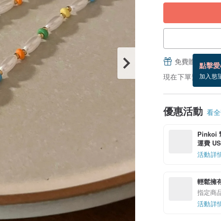
免費贈送電子
點擊愛
現在下單預估 8/22
加入慾
優惠活動
看全部
Pinko
運費 US$
活動詳
輕鬆擁
指定商
活動詳