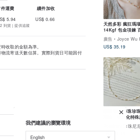
首件運費
續件加收
S$ 5.94
US$ 0.66
天然多彩 瘋狂瑪
2 到貨 | 提供追蹤
14Kgf 包金項鍊 
觀愉悅放鬆之石
廣告
Joyce Wu Handmade 
貨時收取的金額為準。
US$ 35.19
與物流寄送天數估算。實際到貨日可能因付
鎖骨項鍊 串珠珍
項鍊 客製化特殊
我們建議的瀏覽環境
款
Pearlnini-珍珠尼
US$ 31.18