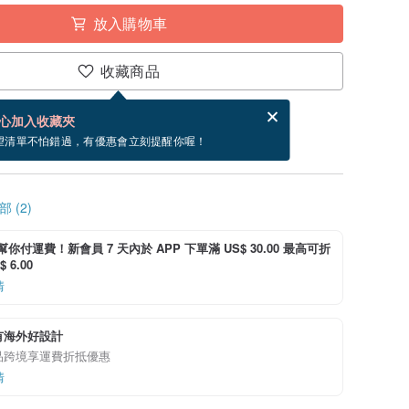
放入購物車
收藏商品
賀卡，結帳完成後填寫
電子賀卡是什麼？
心加入收藏夾
~9/12 到貨。
望清單不怕錯過，有優惠會立刻提醒你喔！
 (2)
i 幫你付運費！新會員 7 天內於 APP 下單滿 US$ 30.00 最高可折
 6.00
情
有海外好設計
品跨境享運費折抵優惠
情