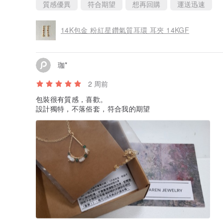
質感優異
符合期望
想再回購
運送迅速
14K包金 粉紅星鑽氣質耳環 耳夾 14KGF
珈*
2 周前
包裝很有質感，喜歡。
設計獨特，不落俗套，符合我的期望