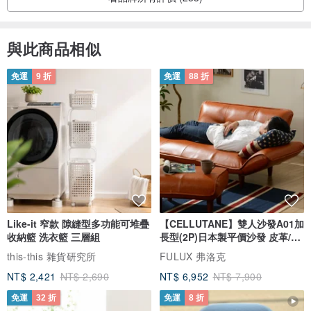
與此商品相似
免運
9 折
免運
88 折
Like-it 窄款 隙縫型多功能可堆疊
【CELLUTANE】雙人沙發A01加
收納籃 洗衣籃 三層組
長型(2P)日本製平價沙發 皮革/燈
芯絨
this-this 雜貨研究所
FULUX 弗洛克
NT$ 2,421
NT$ 2,690
NT$ 6,952
NT$ 7,900
免運
32 折
免運
8 折