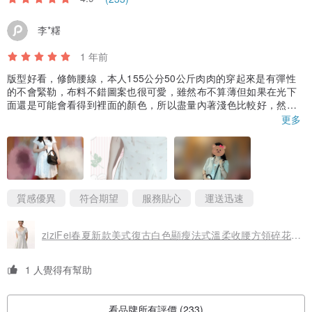
李*糬
1 年前
版型好看，修飾腰線，本人155公分50公斤肉肉的穿起來是有彈性
的不會緊勒，布料不錯圖案也很可愛，雖然布不算薄但如果在光下
面還是可能會看得到裡面的顏色，所以盡量內著淺色比較好，然後
要穿安全褲比較保險，如果彎腰會曝光的要小心哦~
更多
這款單穿就很可愛，不過感覺要再搭一些配飾會更加分，然後下單
後才過三天就到了超級有效率！
質感優異
符合期望
服務貼心
運送迅速
ziziFei春夏新款美式復古白色顯瘦法式溫柔收腰方領碎花連衣裙女
1 人覺得有幫助
看品牌所有評價 (233)