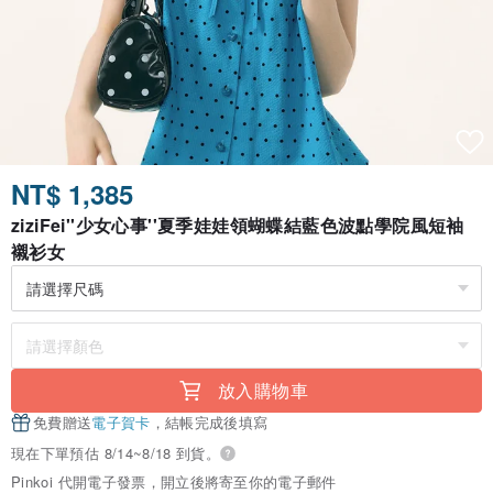
NT$ 1,385
ziziFei''少女心事''夏季娃娃領蝴蝶結藍色波點學院風短袖
襯衫女
放入購物車
免費贈送
電子賀卡
，結帳完成後填寫
現在下單預估 8/14~8/18 到貨。
Pinkoi 代開電子發票，開立後將寄至你的電子郵件