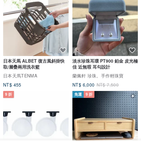
日本天馬 ALBET 復古風斜掛快
淡水珍珠耳環 PT900 鉑金 皮光極
取/層疊兩用洗衣籃
佳 近無瑕 耳勾設計
日本天馬TENMA
蘭佩軒 珍珠。手作輕珠寶
NT$ 455
NT$ 6,000
NT$ 7,500
9 折
免運
9 折