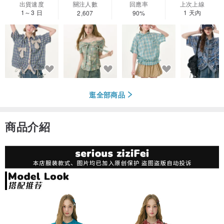
出貨速度
關注人數
回應率
上次上線
1～3 日
1 天內
2,607
90%
逛全部商品
商品介紹