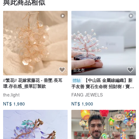
與此商品相似
台北市
//繁花// 花嫁紫藤花 - 垂墜.長耳
【中山區 金屬線編織】新
體驗
環.存在感_接單訂製款
手友善 寶石生命樹 招財樹 / 寶石
自選
the.light
FANG JEWELS
NT$ 1,980
NT$ 1,900