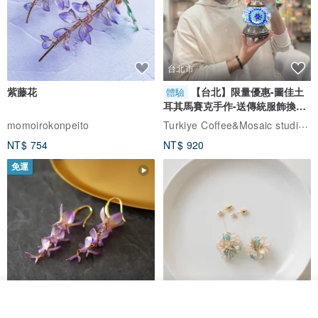
台北市
紫藤花
【台北】限量優惠-圖佳土
體驗
耳其馬賽克手作-送傳統服飾換裝
體驗
Turkiye Coffee&Mosaic studio土耳其咖啡與馬賽克燈工作坊
momoirokonpeito
NT$ 754
NT$ 920
免運
放入購物車
加入收藏
了解品牌
藤花 煌 耳環・耳夾
【繁花計畫】- 清冰