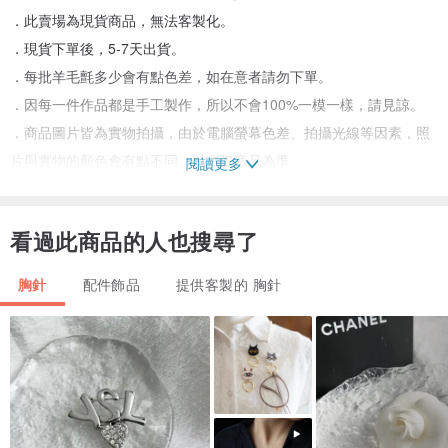
．此賣場為現貨商品，無法客製化。
．現貨下單後，5-7天出貨。
．每批羊毛氈多少會有點色差，如在意者請勿下單。
．因每一件作品都是手工製作，所以不會100%一模一樣，請見諒。
．商品圖片皆為實物拍攝，由於電腦螢幕色差、拍攝光線等因素，照
片與實物的顏色會有點不同，以實際商品為準。
閱讀更多
✦日常保養✦
看過此商品的人也搜尋了
每一件都是手工製作，些微毛流變化屬正常現象
1.請避免用力拉扯或勾到，若有勾到表面可以用小剪刀修掉
胸針
配件飾品
提供客製的 胸針
2.可用蜜粉刷(軟毛)掃除作品上的灰塵
3.如表面起毛，可用小剪刀輕輕修剪
4.避免泡水/長期碰水，如需清潔請用乾布輕拍，或保持通風晾乾
5.遠離高溫(變形)與潮濕(發霉)環境保存