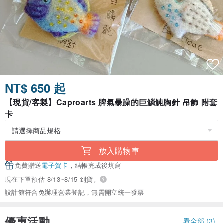
NT$ 650 起
【現貨/客製】Caproarts 脾氣暴躁的巨鱗魨胸針 吊飾 附套
卡
放入購物車
免費贈送
電子賀卡
，結帳完成後填寫
現在下單預估 8/13~8/15 到貨。
設計館符合免辦理營業登記，無需開立統一發票
優惠活動
看全部 (3)