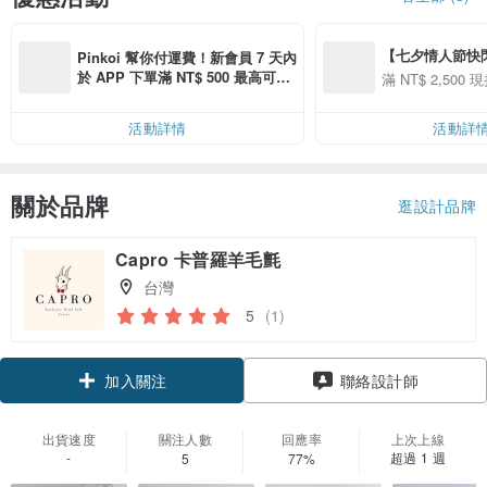
【七夕情人節快閃】8
Pinkoi 幫你付運費！新會員 7 天內
用 APP 購買任一
於 APP 下單滿 NT$ 500 最高可折
滿 NT$ 2,500 現
00 現折 NT$100
運費 NT$ 100
活動詳情
活動詳
關於品牌
逛設計品牌
Capro 卡普羅羊毛氈
台灣
5
(1)
加入關注
聯絡設計師
出貨速度
關注人數
回應率
上次上線
-
超過 1 週
5
77%