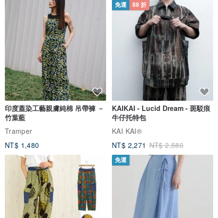
免運
88 折
差的翡翠在外觀上變得與高檔翡翠類似。現在翡翠在市場上通常以字
母A、B、C為標識分辨翡翠製品的質地。
►A貨翡翠，天然翡翠，是未經過化學處理，顏色、結果自然的天然
翡翠。
►B貨翡翠，漂白注膠翡翠，是經過強酸清洗和注膠的翡翠，強酸浸
泡、清洗。
►C貨翡翠，染色翡翠，是經人工染色處理的翡翠。
只有翡翠Ａ貨為真品，其餘都是人工處理過
印度蓋染工藝親膚純棉 吊帶褲 －
KAIKAI - Lucid Dream - 斑駁痕
竹葉藍
牛仔托特包
Tramper
KAI KAI®
✦鑑定所『賴泰安寶石鑑定中心』，寶石/玉石都可送往鑑定
NT$ 1,480
NT$ 2,271
NT$ 2,580
免運
✦商品鑑定，需自行另外付鑑定費用（費用NT$1200~NT$3000）
►翡翠鑑定書乙份
►鑑定中心開出的發票乙張