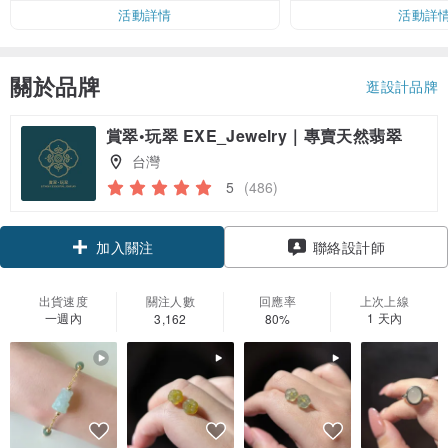
活動詳情
活動詳
關於品牌
逛設計品牌
賞翠•玩翠 EXE_Jewelry｜專賣天然翡翠
台灣
5
(486)
領優惠券
聯絡設計師
加入關注
出貨速度
關注人數
回應率
上次上線
一週內
1 天內
3,162
80%