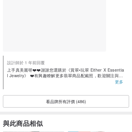
明）、冰地（透明）、糯地（半透明）、豆地（不透明）。
✦坑✦
翡翠的原料依照出產方式分為「老坑」和「新坑」等等說法，其中人
們將長期受自然界雪水浸泡的翡翠原石稱為「老坑翡翠」。
►老坑：老坑則是指翡翠的次生礦，即翡翠形成之後經歷了風化、地
震、流水等等作用改造。
►新坑：新坑是指翡翠的原生礦，即翡翠形成之後沒有經歷較大的地
設計師於 1 年前回覆
上手真美麗呀❤️❤️謝謝您選購於《賞翠•玩翠 Either X Essentia
質作用改造，也稱為「新場」。
l Jewelry》 ❤️有興趣瞭解更多翡翠商品配戴照，歡迎關注與追
蹤粉絲頁。 ❤️每月都會不定期全台出攤擺市集 🔍Facebook 粉
更多
✦色✦
絲頁：@exejewelry 🔍Instagram粉絲頁：exe_jewelry賞翠·玩
翠 有任何問題歡迎聯絡我們呦📥📥
翡翠的顏色有很多，包括綠色、紫色、紅色、黃色、灰色、黑色、白
看品牌所有評價 (486)
色等等。
✦Ａ貨-Ｃ貨✦
與此商品相似
現在人們可以通過強酸浸泡或者雷射蝕刻來填充一些顏色，使品種較