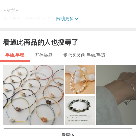
✦材質✦
閱讀更多
14Ｋ包金，緬甸翡翠Ａ貨
看過此商品的人也搜尋了
手鍊/手環
配件飾品
提供客製的 手鍊/手環
✦手鍊/手環✦
►手圍
手圍以公分(cm)計算，使用皮尺繞手一圈進行測量（下單時，請備
註）
加長：需另外加價（每款翡翠價格不同，請與聯繫我們進行報價）
►材質
看更多
可以依照個人需求訂製925銀或14k包金鏈