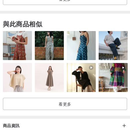
►延長鏈（緩衝扣）
與此商品相似
如果不希望延長鏈（緩衝扣）留太長，都可以改短
✦隨意扣✦
任意款隨意扣都可以改吊墜（下單時，請備註）
✦玉石綁件✦
凡是翡翠都可以設計綁件
如：包包掛飾/手機掛飾/車上掛飾/桌上掛飾/門上掛飾...等等
✦18k鑲嵌✦
看更多
Step1.聯絡我們（裸石挑選）
Step2.客製鑲嵌設計或成品參考
Step3.進行報價
商品資訊
Step4.最後確認及訂金付款