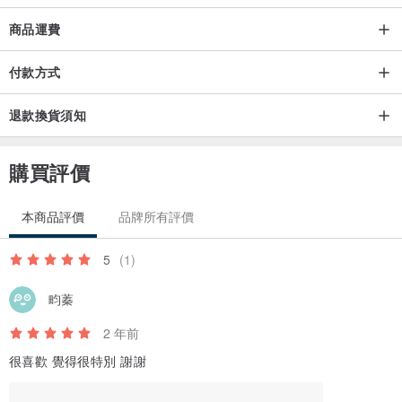
（使用南非真鑽/18K金）
商品運費
付款方式
想客製化但不知道怎麼下手，也歡迎與我們設計師討論呦
客製化商品，不接受退換貨服務
退款換貨須知
✦礦區產地✦
購買評價
世界上超過80%的翡翠產於緬甸，日本新潟縣以及北陸沿海、瓜地馬
拉、美國、俄羅斯也有出產。
本商品評價
品牌所有評價
5
(1)
✦種水✦
翡翠的種由高到低大概可分為玻璃種、冰種、糯種、豆種等。其中玻
畇蓁
璃種是翡翠種質中的極品。
2 年前
很喜歡 覺得很特別 謝謝
✦透明度✦
翡翠的透明度，又稱為水頭，其價值從高到底依次為：玻璃地（很透