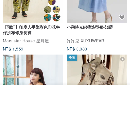
每件商品鑑定費不同，可先詢問
需7-14天工作時間
特約服務，不得退款
【預訂】印度人手染彩色印花牛
小憩時光綁帶造型裙-淺藍
仔拼布修身長褲
✦每次配戴完後用清水沖洗，再用棉布擦乾至完全乾燥後放入防潮袋
Moonstar House 星月屋
許許兒 XUXUWEAR
保存
NT$ 1,559
NT$ 3,080
免運
►純銀材質：使用棉布/拭銀布擦拭即可
►包Ｋ材質：使用棉布擦拭即可
►翡翠玉石：使用細軟牙刷，沾清水來回在翡翠上輕刷，刷完後用清
水沖乾淨再拿棉布擦乾即可
看其他商品
了解品牌
所有飾品皆不可戴著泡溫泉及碰到海水
包Ｋ材質禁用洗銀水，避開化學性產品（避免氧化、褪色）
印度蓋染工藝純棉 吊帶褲 連身褲
暈染印花白洋裝 外罩衫 復古洋裝
- 雪花灰