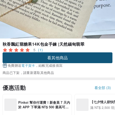
秋香飄紅翡糖果14K包金手鍊 |天然緬甸翡翠
5
(1)
看其他商品
免費贈送
電子賀卡
，結帳完成後填寫
商品已下架，請重新選取其他商品
優惠活動
看全部 (3)
【七夕情人節快閃】8
Pinkoi 幫你付運費！新會員 7 天內
用 APP 購買任一
於 APP 下單滿 NT$ 500 最高可折
滿 NT$ 2,500 現
00 現折 NT$100
運費 NT$ 100