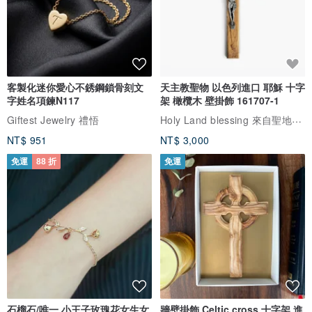
客製化迷你愛心不銹鋼鎖骨刻文
天主教聖物 以色列進口 耶穌 十字
字姓名項鍊N117
架 橄欖木 壁掛飾 161707-1
Holy Land blessing 來自聖地的祝福
Giftest Jewelry 禮悟
NT$ 951
NT$ 3,000
免運
88 折
免運
石榴石/唯一 小王子玫瑰花女生女
牆壁掛飾 Celtic cross 十字架 進