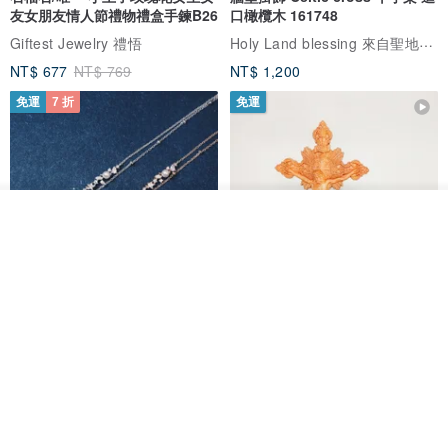
友女朋友情人節禮物禮盒手鍊B26
口橄欖木 161748
Holy Land blessing 來自聖地的祝福
Giftest Jewelry 禮悟
NT$ 677
NT$ 769
NT$ 1,200
免運
7 折
免運
放入購物車
加入收藏
了解品牌
L'amour 星星珍珠手鏈 (白金色)
耶穌受難像木製十字架 24 公分
高，雕刻木製十字架，耶穌受難
像天主教十字架
ARLOS
AndyCarver
NT$ 4,641
NT$ 6,630
NT$ 1,560
免運
7 折