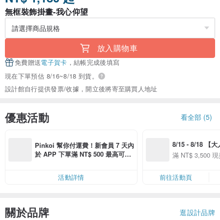
無框裝飾掛畫-我心仰望
放入購物車
免費贈送
電子賀卡
，結帳完成後填寫
現在下單預估 8/16~8/18 到貨。
設計館自行提供發票/收據，開立後將寄至購買人地址
優惠活動
看全部 (5)
8/15 - 8/18 
Pinkoi 幫你付運費！新會員 7 天內
季】滿 NT$3500
於 APP 下單滿 NT$ 500 最高可折
滿 NT$ 3,500 現
50
運費 NT$ 100
50
活動詳情
前往活動頁
關於品牌
逛設計品牌