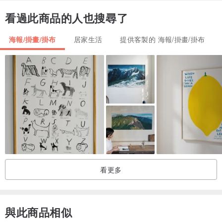
長闊高深，無法用言語訴說的，《沐恩文藝》透過細緻的畫作來傳
看過此商品的人也搜尋了
遞，讓人心可以被溫暖，真實感受到上帝的愛與呵護，沐恩獨創的福
音基督禮品，傳遞愛與祝福是我們的目標，不單單只是一件好看實用
海報/掛畫/掛布
居家生活
提供客製的 海報/掛畫/掛布
的東西，更是一份充滿溫度的祝福。
材質：油畫布原木裱框、掛繩
產地：台灣
製造方式：手繪&印刷&手工訂製
注意事項：吊掛懸掛時請小心，清潔時以乾布稍微擦拭即可，請勿使
用濕布擦拭。
看更多
與此商品相似