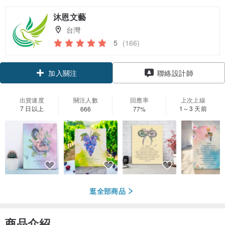
沐恩文藝
台灣
5
(166)
加入關注
聯絡設計師
出貨速度
關注人數
回應率
上次上線
7 日以上
1～3 天前
666
77%
逛全部商品
商品介紹