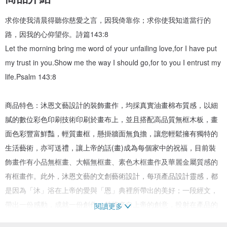
求你使我清晨得聽你慈愛之言，因我倚靠你；求你使我知道當行的
路，因我的心仰望你。詩篇143:8
Let the morning bring me word of your unfailing love,for I have put
my trust in you.Show me the way I should go,for to you I entrust my
life.Psalm 143:8
商品特色：沐恩文藝設計的裝飾畫作，均採真實油畫棉布質感，以細
膩的數位彩色印刷技術印刷於畫布上，並且搭配高品質無框木板，畫
面色彩豐富鮮豔，輕質畫框，懸掛牆面無負擔，讓您輕鬆擁有獨特的
生活藝術，亦可送禮，讓上帝的話(畫)成為每個家中的祝福，目前裝
飾畫作有小品無框畫、大幅無框畫、素色木框畫作及華麗金屬質感的
有框畫作。此外，沐恩文藝的文創藝術設計，每項產品設計靈感，都
是因為「沐」浴在上帝的愛與「恩」典裡所帶出的美好；一段經文，
帶出一份感動，成就一份創作，並將來自上帝的創意，投射在產品的
閱讀更多
創作中，使每個圖像的背後，都是一段與神對話的故事。 神的愛如此