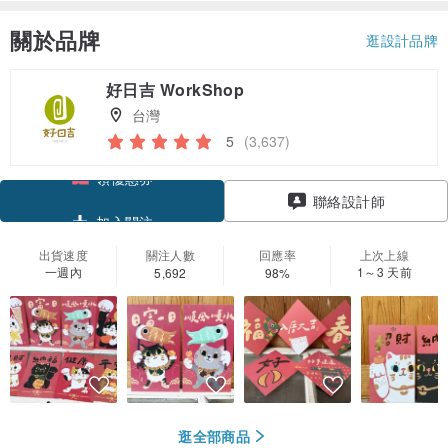
關於品牌
逛設計品牌
好日吉 WorkShop
台灣
5
(3,637)
領優惠券
聯絡設計師
加入關注
出貨速度
關注人數
回應率
上次上線
一週內
1～3 天前
5,692
98%
逛全部商品