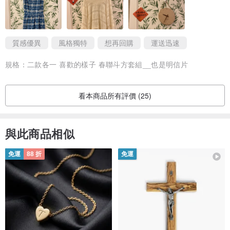
貨迅速，設計超特別好看❤️送禮自用兩相宜👍💯💯💯💯💯💯
質感優異
風格獨特
想再回購
運送迅速
規格：
二款各一 喜歡的樣子 春聯斗方套組__也是明信片
看本商品所有評價 (25)
與此商品相似
免運
88 折
免運