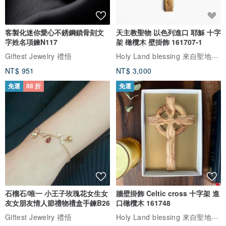
客製化迷你愛心不銹鋼鎖骨刻文
天主教聖物 以色列進口 耶穌 十字
字姓名項鍊N117
架 橄欖木 壁掛飾 161707-1
Holy Land blessing 來自聖地的祝福
Giftest Jewelry 禮悟
NT$ 951
NT$ 3,000
免運
88 折
免運
石榴石/唯一 小王子玫瑰花女生女
牆壁掛飾 Celtic cross 十字架 進
友女朋友情人節禮物禮盒手鍊B26
口橄欖木 161748
Holy Land blessing 來自聖地的祝福
Giftest Jewelry 禮悟