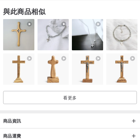
賀卡明信片、春聯明信片全系列，陸續上架啦！還沒寫賀卡的快來呦
與此商品相似
www.pinkoi.com/store/haoriji-worksh...
#挑張明信片給朋友 #賀年 #明信片 #春聯
#workshop #簡v的畫盒 #色鉛筆 #好日吉
░░░ 好日吉 WorkShop 春聯插畫明信片 ░░░
看更多
紙張 / 星幻卡
厚度 / 240p
尺寸 / 15cmx15cm
商品資訊
製造 / 台灣
商品運費
插畫 / 簡v的畫盒