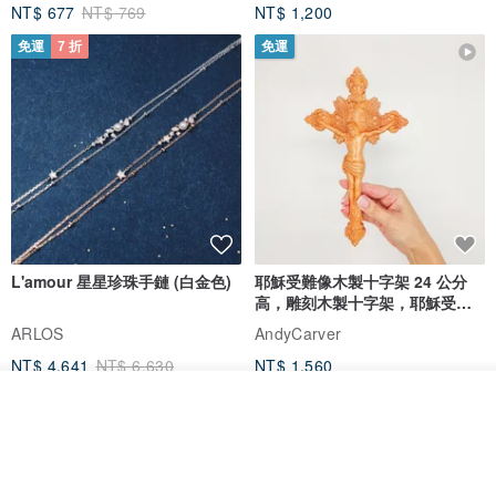
NT$ 677
NT$ 769
NT$ 1,200
免運
7 折
免運
L'amour 星星珍珠手鏈 (白金色)
耶穌受難像木製十字架 24 公分
高，雕刻木製十字架，耶穌受難
像天主教十字架
ARLOS
AndyCarver
NT$ 4,641
NT$ 6,630
NT$ 1,560
免運
7 折
放入購物車
加入收藏
了解品牌