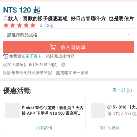
NT$ 120 起
二款入 - 喜歡的樣子優惠套組_好日吉春聯斗方_也是明信片
5
(25)
放入購物車
免費贈送
電子賀卡
，結帳完成後填寫
現在下單預估 8/12~8/15 到貨。
設計館符合免辦理營業登記，無需開立統一發票
優惠活動
看全部 (5)
8/15 - 8/18 
Pinkoi 幫你付運費！新會員 7 天內
季】滿 NT$3500
於 APP 下單滿 NT$ 500 最高可折
滿 NT$ 3,500 現
50
運費 NT$ 100
50
活動詳情
前往活動頁