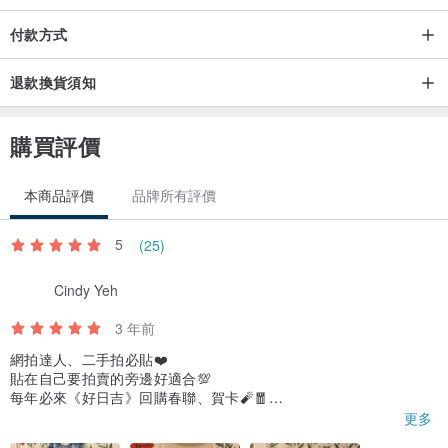
版面設計 / 好日吉 WorkShop
付款方式
退款換貨須知
░░░ 品牌故事 ░░░
✈ ✈ ✈ 手 作 • 旅 行 • workshop
購買評價
產地/製造方式
簡v的畫盒X好日吉 WorkShop
本商品評價
品牌所有評價
5
(25)
Cindy Yeh
3 年前
網拍達人、二手拍必貼❤️
貼在自己要拍賣的旁邊好適合💯
每年必來《好日吉》回購春聯、賀卡🧨🧧
還有其他節日卡片，母親節父親節卡聖誕卡什麼的也都好棒🥰
更多
還有設計超可愛的磁鐵🧲有夠喜翻，必買❗️質感超優，包裝仔細，出