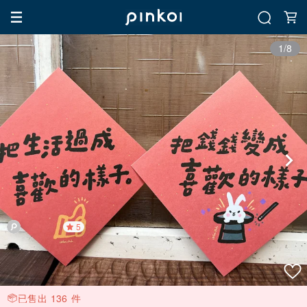
1/8
5
已售出 136 件