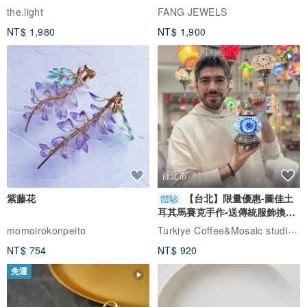
自選
the.light
FANG JEWELS
NT$ 1,980
NT$ 1,900
台北市
紫藤花
【台北】限量優惠-圖佳土
體驗
耳其馬賽克手作-送傳統服飾換裝
體驗
Turkiye Coffee&Mosaic studio土耳其咖啡與馬賽克燈工作坊
momoirokonpeito
NT$ 754
NT$ 920
免運