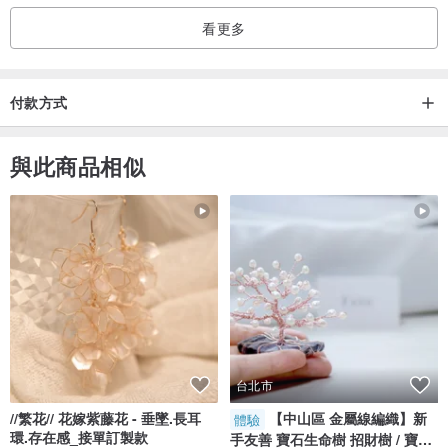
看更多
付款方式
與此商品相似
台北市
//繁花// 花嫁紫藤花 - 垂墜.長耳
【中山區 金屬線編織】新
體驗
環.存在感_接單訂製款
手友善 寶石生命樹 招財樹 / 寶石