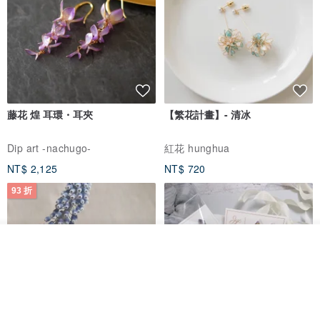
藤花 煌 耳環・耳夾
【繁花計畫】- 清冰
Dip art -nachugo-
紅花 hunghua
NT$ 2,125
NT$ 720
93 折
看其他商品
了解品牌
台北市