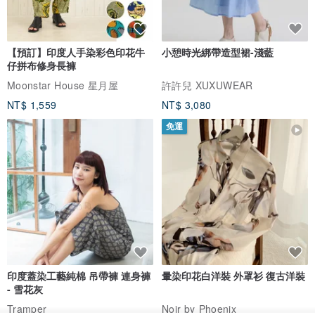
【預訂】印度人手染彩色印花牛
小憩時光綁帶造型裙-淺藍
仔拼布修身長褲
Moonstar House 星月屋
許許兒 XUXUWEAR
NT$ 1,559
NT$ 3,080
免運
印度蓋染工藝純棉 吊帶褲 連身褲
暈染印花白洋裝 外罩衫 復古洋裝
- 雪花灰
Tramper
Noir by Phoenix