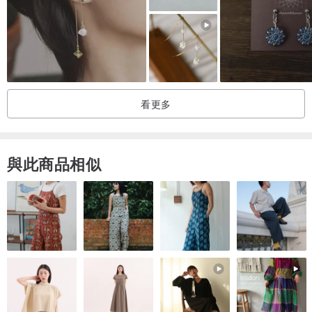
- 如素材使用到天然淡水珍珠或天然半貴石，每顆的大小、色澤深
淺、形狀、紋理多不盡相同，如十分介意請三思
- 商品皆為純手工訂做而非機械生產，商品也會因為客製長度而稍微
調整，實際商品會與照片有些微差異，請能接受再進行下單
看更多
- 金屬可能會因為碰撞摩擦產生細微劃痕，此為正常現象
與此商品相似
- 手工製品請避免用力拉扯或重壓疊放，以免商品之損壞變形
※ 手工飾品保養及收納方法
飾品請避免觸碰水（沐浴、泡溫泉、游泳、運動等）及彩妝保養品、
香水、發膠等化學添加產品