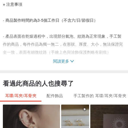
※ 注意事項
- 商品製作時間約為3-5個工作日（不含六/日/節假日）
- 產品表面在乾燥過程中，出現部分氣泡、紋路為正常現象，手工製
作的商品，每件作品為獨一無二，在形狀、厚度、大小，無法保證完
全一致，表面有細微紋路（手繪上色與涂飾保護劑略有刷痕）
閱讀更多
- 商品皆為下單後客製訂做，不販售樣品，恕不接受非瑕疵問題而要
求退換貨喔
看過此商品的人也搜尋了
- 尺寸可能因平量方式而有些誤差，0.5-1cm皆為正常范圍
耳環/耳夾/耳骨夾
配件飾品
手工製作的 耳環/耳夾/耳骨夾
- 商品照會因為拍攝光線或個人屏幕設置顯色差異而有些色差，以實
際商品為准