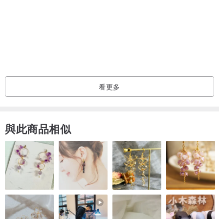
絨布袋(可擦拭礦石)
如需要送人包裝可備註告知
◆保養
銀飾品放久了會有正常的氧化現象
使用拭銀布擦拭即可，請勿使用洗銀水
看更多
可戴著洗澡，不可以泡溫泉
◆不戴時:厚紙巾包裹放到夾鏈袋用隔絕空氣，防止氧化。
與此商品相似
◆保固
終身保固，維修、保養
可定期拿到門市保養清潔
有任何售後上的問題歡迎聯絡我們
旗艦店
士林區文林路101巷12號