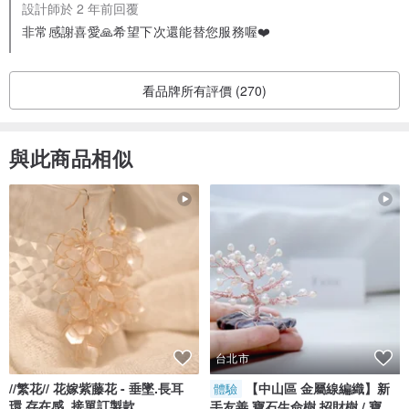
設計師於 2 年前回覆
非常感謝喜愛🙏希望下次還能替您服務喔❤️
看品牌所有評價 (270)
與此商品相似
台北市
//繁花// 花嫁紫藤花 - 垂墜.長耳
【中山區 金屬線編織】新
體驗
環.存在感_接單訂製款
手友善 寶石生命樹 招財樹 / 寶石