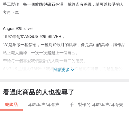
手工製作，每一個紋路與礦石色澤、脈紋皆有差異，請可以接受的人
客再下單
Angus 925 silver
1997年創立ANGUS 925 SILVER，
"A"是象徵一種信念，一種對於設計的執著，像是高山的高峰，讓作品
站上職人巔峰，一次一次超越上一個自己。
帶給每一個喜愛我們設計的人獨一無二的感受。
ANGUS 主理人GARY:「我相信銀飾品並不是高不可攀，而是生活的
閱讀更多
一部份。」
我們始終抱持著創新、獨特、專業的理念。
看過此商品的人也搜尋了
做好每一樣作品與服務，帶給每一個喜愛我們設計的人獨一無二的感
受。
蛇飾品
耳環/耳夾/耳骨夾
手工製作的 耳環/耳夾/耳骨夾
沒有你不適合的銀飾，只有你有沒有接受改變勇於嘗試的心。
◆包裝