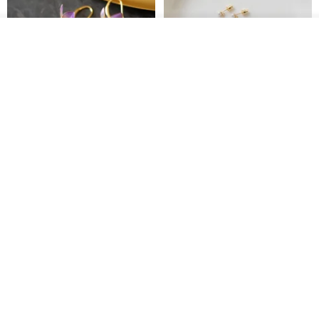
放入購物車
加入收藏
了解品牌
藤花 煌 耳環・耳夾
【繁花計畫】- 清冰
Dip art -nachugo-
紅花 hunghua
NT$ 2,125
NT$ 720
93 折