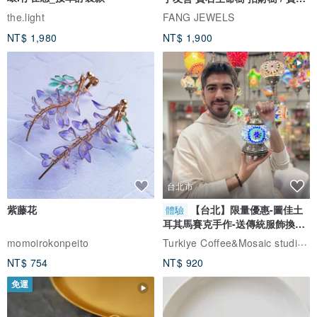
自選
the.light
FANG JEWELS
NT$ 1,980
NT$ 1,900
台北市
紫藤花
【台北】限量優惠-圖佳土
體驗
耳其馬賽克手作-送傳統服飾換裝
體驗
Turkiye Coffee&Mosaic studio土耳其咖啡與馬賽克燈工作坊
momoirokonpeito
NT$ 754
NT$ 920
免運