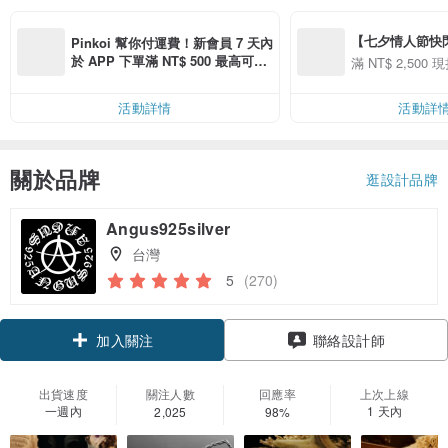
【七夕情人節快閃】8
Pinkoi 幫你付運費！新會員 7 天內
用 APP 購買任一
於 APP 下單滿 NT$ 500 最高可折
滿 NT$ 2,500 現
00 現折 NT$100
運費 NT$ 100
活動詳情
活動詳
關於品牌
逛設計品牌
Angus925silver
台灣
5
(270)
加入關注
聯絡設計師
出貨速度
關注人數
回應率
上次上線
一週內
1 天內
2,025
98%