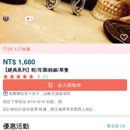
5
29 人已收藏
NT$ 1,680
【經典系列】蛇/耳環/純銀/單隻
5
(1)
放入購物車
免費贈送
電子賀卡
，結帳完成後填寫
現在下單預估 8/10~8/15 到貨。
設計館自行提供發票/收據，開立後將寄至購買人地址
優惠活動
看全部 (3)