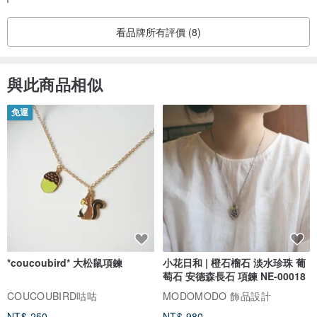
看品牌所有評價 (8)
與此商品相似
免運
*coucoubird* 大松鼠項鍊
小花日和 | 橙石榴石 淡水珍珠 葡
萄石 安德森長石 項鍊 NE-00018
COUCOUBIRD咕咕
MODOMODO 飾品設計
NT$ 250
NT$ 980