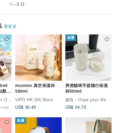
1～3 日
似
看更多
免運
0ml
moomin 真空保溫杯
胖虎貓咪手提隨行保溫
似顏繪
580ml
杯500ml
溫
瓶雕刻禮品專門店
VIPO HK Gift Store
廣告
Oops your life
US$ 30.45
US$ 34.75
1.66
免運