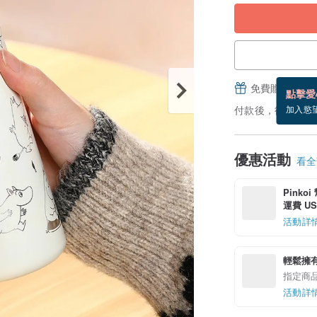
免費贈送電子
點擊愛
付款後，從備貨到
加入慾
優惠活動
看全部
Pinko
運費 US$
活動詳
輕鬆擁
指定商
活動詳