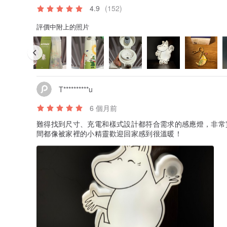
4.9
(152)
評價中附上的照片
T**********u
6 個月前
難得找到尺寸、充電和樣式設計都符合需求的感應燈，非常
間都像被家裡的小精靈歡迎回家感到很溫暖！