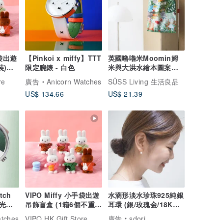
手袋出遊
【Pinkoi x miffy】TTT
英國嚕嚕米Moomin姆
裝)
限定腕錶 - 白色
米與大洪水繪本圖案環
保手提購物袋/收納袋
re
廣告
Anicorn Watches
SÜSS Living 生活良品
US$ 134.66
US$ 21.39
tch
VIPO Miffy 小手袋出遊
水滴形淡水珍珠925純銀
光的
吊飾盲盒 (1箱6個不重
耳環 (銀/玫瑰金/18K金)
覆) MIF37560-SET6
| 珍珠系列
atches
VIPO HK Gift Store
廣告
sdori