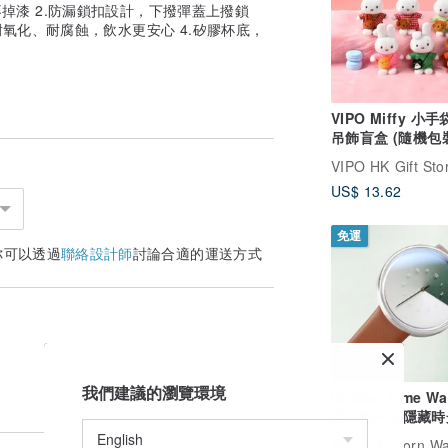
掉漆 2.防漏鎖扣設計，下撥彈蓋上撥鎖
，耐氧化、耐腐蝕，飲水更安心 4.矽膠杯底，
VIPO Miffy 小
吊飾盲盒 (隨機包
MIF37560
VIPO HK Gift Sto
US$ 13.62
免運
你可以透過
聯絡設計師
討論合適的運送方式
我們建議的瀏覽環境
Hidden Time Wa
世界第一支隱藏時
錶-橄欖
廣告
Anicorn W