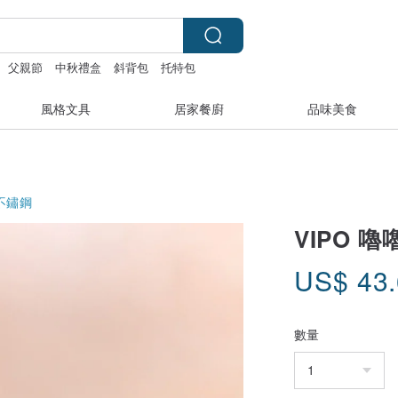
父親節
中秋禮盒
斜背包
托特包
風格文具
居家餐廚
品味美食
不鏽鋼
VIPO 
US$
43
數量