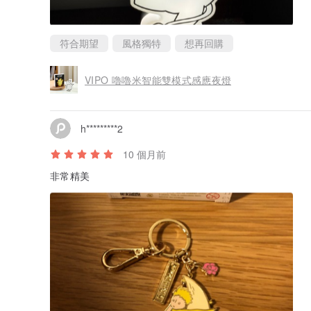
符合期望
風格獨特
想再回購
VIPO 嚕嚕米智能雙模式感應夜燈
h*********2
10 個月前
非常精美