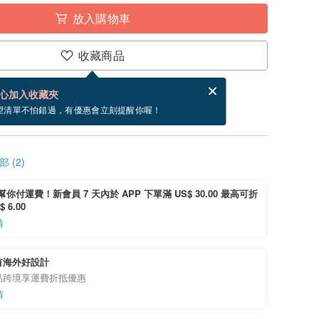
放入購物車
收藏商品
賀卡，結帳完成後填寫
電子賀卡是什麼？
心加入收藏夾
寄出商品為 2 個工作天。（不包含假日）
望清單不怕錯過，有優惠會立刻提醒你喔！
 (2)
i 幫你付運費！新會員 7 天內於 APP 下單滿 US$ 30.00 最高可折
 6.00
情
有海外好設計
品跨境享運費折抵優惠
情