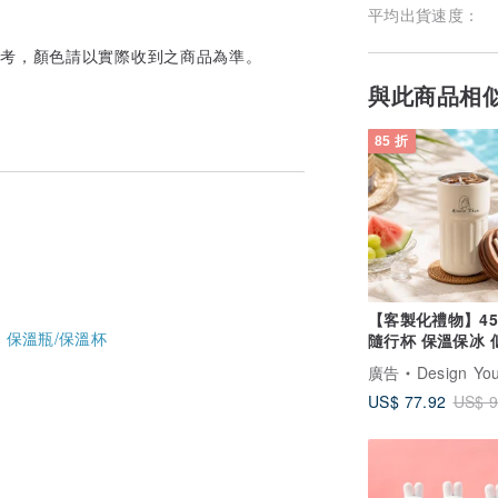
平均出貨速度：
參考，顏色請以實際收到之商品為準。
與此商品相
85 折
【客製化禮物】45
-
保溫瓶/保溫杯
隨行杯 保溫保冰 
人像訂製 智能顯
廣告
Design Your Own Wine 香港酒
US$ 77.92
US$ 9