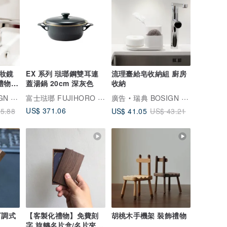
妝鏡
EX 系列 琺瑯鋼雙耳連
流理臺給皂收納組 廚房
禮物
蓋湯鍋 20cm 深灰色
收納
富士琺瑯 FUJIHORO JAPAN
m 家居用品
廣告
瑞典 BOSIGN Stockholm 家居用品
US$ 371.06
US$ 41.05
5.88
US$ 43.21
可調式
【客製化禮物】免費刻
胡桃木手機架 裝飾禮物
字 旋轉名片盒/名片夾/