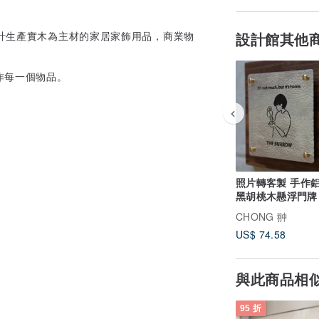
設計生產實木為主材的家居家飾用品，商業物
設計館其他
作每一個物品。
照片轉客製 手作
黑胡桃木懸浮門牌 簡
畫創意入戶掛牌
CHONG 翀
US$ 74.58
顏色是木頭本身的顏色。上了木蠟油後木頭
與此商品相
子使用的物品。
蠟油有一定的防水性，但是不能和油漆的防
95 折