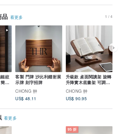
商品
1 / 4
看更多
鋁鎚紋
客製 門牌 沙比利鐳射展
升級款 桌面閱讀架 旋轉
多功能壁
筆
示牌 刻字招牌
升降實木底書架 可調節
胡桃實木
閱讀架平板支架
龕雜誌書
CHONG 翀
CHONG 翀
CHONG
US$ 48.11
US$ 90.95
US$ 64.
似
看更多
95 折