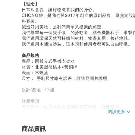
【理念】
日常即意義，讓好物滋養我們的身心。
CHONG翀，是我們於2017年創立的原創品牌，聚焦於
料客製。
誠造好用美物，是我們簡單又樸素的願望。
我們尊重每一個雙手做工的勞動者，結合機器和手工來製
我們選用環保天然可持續的材料，物盡其用，善待地球。
我們選用木蠟油塗裝，讓木頭和使用者都可以自由呼吸。
商品規格
商品：圓弧立式手機支架x1
材質：北美黑胡桃木+黃銅桿
表面：木蠟油
尺寸： 手制尺寸略有誤差，詳請見圖片說明
設計/產地：中國
注意事項
天然原木，結疤木紋白邊屬於材質特性，隨機發貨。
我們採用歐詩木木蠟油，木蠟油本身是透明的，您看到的
會變深變潤，後期也可以自己用木蠟油保養，是可以一輩
請勿長期置於潮濕環境，原木如果沾水，請及時擦乾。木
商品資訊
水性比。木頭毛孔是開放的，長期沾水會吸收潮氣。