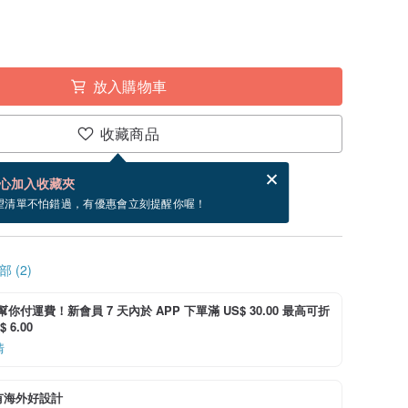
放入購物車
收藏商品
賀卡，結帳完成後填寫
電子賀卡是什麼？
心加入收藏夾
~8/27 到貨。
望清單不怕錯過，有優惠會立刻提醒你喔！
 (2)
i 幫你付運費！新會員 7 天內於 APP 下單滿 US$ 30.00 最高可折
 6.00
情
有海外好設計