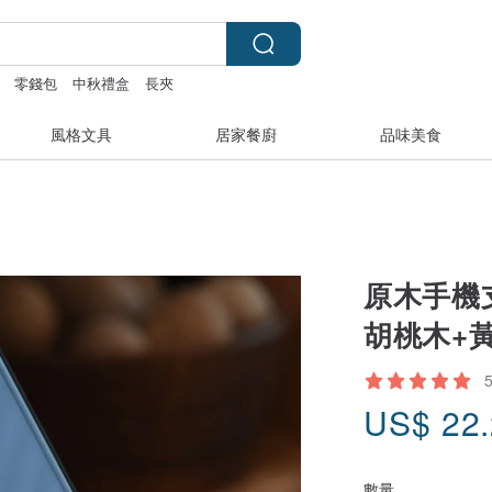
零錢包
中秋禮盒
長夾
風格文具
居家餐廚
品味美食
原木手機
胡桃木+
US$
22
數量