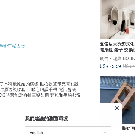
引起木頭的變形或者開裂。
五倍放大拆卸式化
手機/平板支架
隨身鏡 鏡子 交換
美妝小物
廣告
瑞典 BOSIGN Stockhol
US$ 43.59
US$ 4
留了木料最原始的模樣 貼心設置帶充電孔設
送防滑透視膠套 、暖心呵護手機 電話會議、
LOG時還能當俯拍三腳架用 頸椎和手腕都得
我們建議的瀏覽環境
實木簡易手機架 
手機架