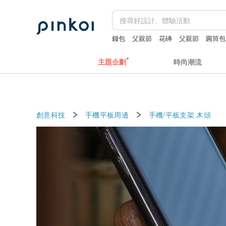
錢包
父親節
花磚
父親節
圓筒包
主題企劃
時尚潮流
創意科技
手機平板周邊
手機/平板支架
木頭