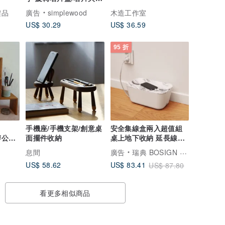
卡夾 胡桃木 似顏繪
禮品
廣告
simplewood
木造工作室
US$ 30.29
US$ 36.59
95 折
手機座/手機支架/創意桌
安全集線盒兩入超值組
【辦公室
面擺件收納
桌上地下收納 延長線收
納盒
息間
廣告
瑞典 BOSIGN Stockholm 家居用品
US$ 58.62
US$ 83.41
US$ 87.80
看更多相似商品