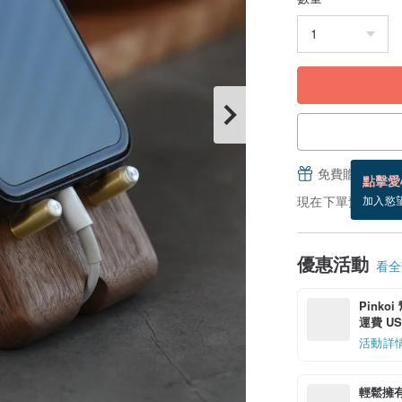
免費贈送電子
點擊愛
現在下單預估 8/16
加入慾
優惠活動
看全部
Pinko
運費 US$
活動詳
輕鬆擁