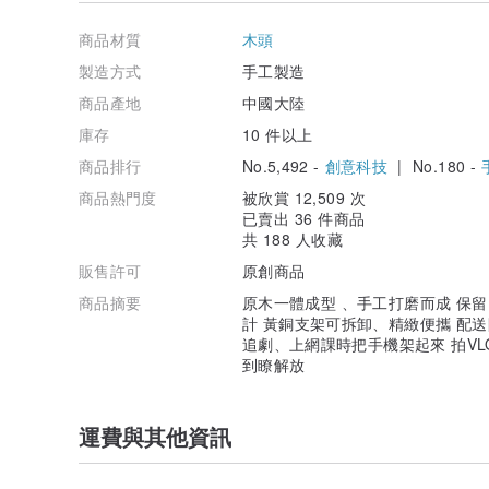
請勿暴曬或者長期置於溫差變化劇烈的環境下，不然可能
商品材質
木頭
製造方式
手工製造
商品產地
中國大陸
庫存
10 件以上
商品排行
No.5,492 -
創意科技
| No.180 -
商品熱門度
被欣賞 12,509 次
已賣出 36 件商品
共 188 人收藏
販售許可
原創商品
商品摘要
原木一體成型 、手工打磨而成 保
計 黃銅支架可拆卸、精緻便攜 配
追劇、上網課時把手機架起來 拍V
到瞭解放
運費與其他資訊