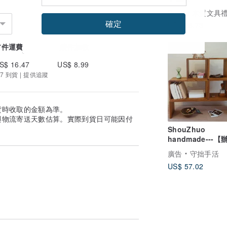
Bestar 木質文具
確定
US$ 26.73
首件運費
續件加收
S$ 16.47
US$ 8.99
7 到貨 | 提供追蹤
貨時收取的金額為準。
與物流寄送天數估算。實際到貨日可能因付
ShouZhuo
handmade---
必備】柚木組合架
廣告
守拙手活
US$ 57.02