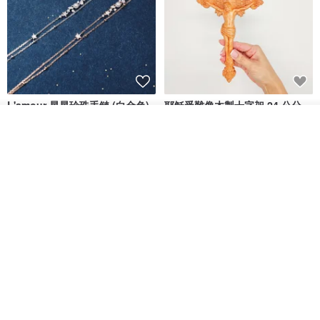
L'amour 星星珍珠手鏈 (白金色)
耶穌受難像木製十字架 24 公分
高，雕刻木製十字架，耶穌受難
放入購物車
像天主教十字架
加入收藏
了解品牌
ARLOS
AndyCarver
NT$ 4,641
NT$ 6,630
NT$ 1,560
免運
7 折