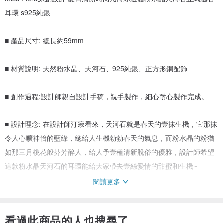
耳環 s925純銀
■ 產品尺寸: 總長約59mm
■ 材質說明: 天然粉水晶、天河石、925純銀、正方形銅配飾
■ 創作過程:設計師親自設計手稿，親手製作，細心耐心製作完成。
■ 設計理念: 在設計師汀寂看來，天河石就是春天的壹抹生機，它那抹
令人心曠神怡的藍綠，總給人生機勃勃春天的氣息，而粉水晶的粉猶
如那三月桃花般芬芳醉人，給人予壹種清新脫俗的優雅，設計師希望
這款粉水晶天河石的耳環能給大家帶去壹絲愛情的甜蜜和生機~
閱讀更多
天河石：又稱"亞馬遜石"，是微斜長石的藍綠色變種，藍色和藍綠
色，半透明至微透明，與翡翠相似。它具有綠色和白色格子色斑，且
看過此商品的人也搜尋了
閃光，這是由於它獨特唯壹的雙晶結構引起的。也是與翡翠的根本區