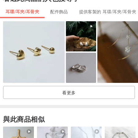
別。又綠又藍的天河石帶有幸運和化險為夷的能量，隨身佩戴可帶來
耳環/耳夾/耳骨夾
配件飾品
提供客製的 耳環/耳夾/耳骨夾
財運、幸運。
粉水晶: 是壹種可以使人情感更加敏銳的寶石，可以幫助壹個人更好的
發現並追求愛情，同時也能為這段愛情帶來保護。此外，粉水晶還可
以增強壹個人的人際交往能力，改善他的人際關系。
■ 相關產品:
cn.pinkoi.com/product/RrrCq8tB
■ 註意事項:
看更多
請儘量避免與水和硬物接觸
請儘量避免大量出汗時佩戴
請儘量避免睡覺時佩戴
與此商品相似
請儘量避免與化學物質接觸
平時不戴時，用壹個小塑料密封袋保存，避免與空氣接觸，減少氧化