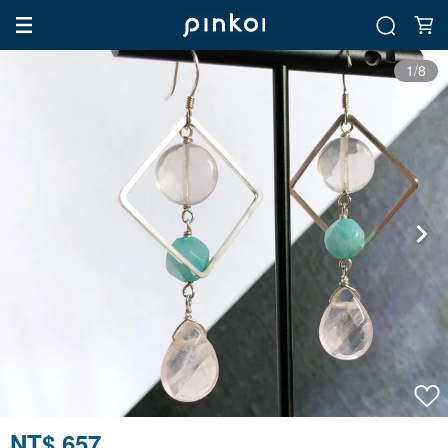
1/8
NT$ 657