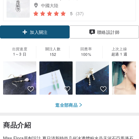
中國大陸
5
(37)
領優惠券
聯絡設計師
加入關注
出貨速度
關注人數
回應率
上次上線
1～3 日
超過 1 週
152
100%
逛全部商品
商品介紹
Miss Flora原創設計 夏日清新時尚几何冰透體粉水晶天河石亞馬遜石