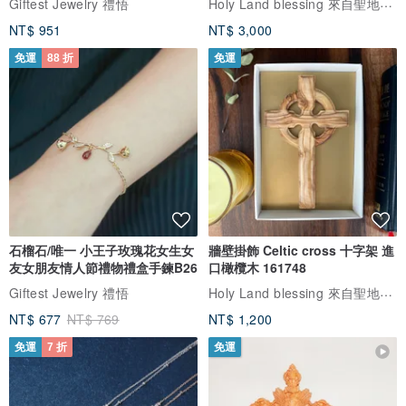
Holy Land blessing 來自聖地的祝福
Giftest Jewelry 禮悟
NT$ 951
NT$ 3,000
免運
88 折
免運
石榴石/唯一 小王子玫瑰花女生女
牆壁掛飾 Celtic cross 十字架 進
友女朋友情人節禮物禮盒手鍊B26
口橄欖木 161748
Holy Land blessing 來自聖地的祝福
Giftest Jewelry 禮悟
NT$ 677
NT$ 769
NT$ 1,200
免運
7 折
免運