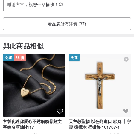
谢谢客官，祝您生活愉快！😊
看品牌所有評價 (37)
與此商品相似
免運
88 折
免運
客製化迷你愛心不銹鋼鎖骨刻文
天主教聖物 以色列進口 耶穌 十字
字姓名項鍊N117
架 橄欖木 壁掛飾 161707-1