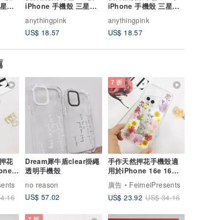
三星手
iPhone 手機殼 三星手
iPhone 手機殼 三星手
iPhon
機殼
機殼
機殼
anythingpink
anythingpink
anything
US$ 18.57
US$ 18.57
US$ 18.
薦
7 折
押花
Dream犀牛盾clear掛繩
手作天然押花手機殼適
one
透明手機殼
用於iPhone 16e 16
5 A系
Pro Max Samsung
sents
no reason
廣告
FeimeiPresents
S25
US$ 57.02
US$ 23.92
4.16
US$ 34.16
7 折