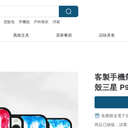
尼龍包
手機殼
戶外雨衣
洋裝
風格文具
居家餐廚
品味美食
客製手機殼 i
殼三星 P
免費贈送電子
商品已絕版，請重