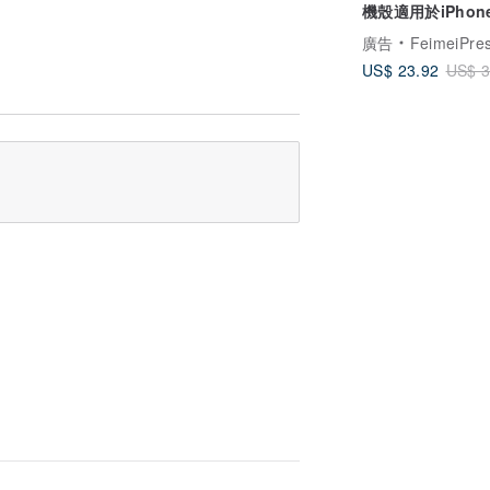
中將信息包含在消息字段中。 如果您不想
機殼適用於iPhone
Samsung S25 Ul
廣告
FeimeiPre
US$ 23.92
US$ 3