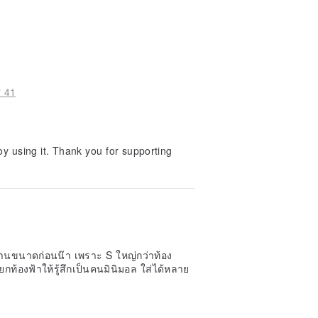
 41
u for supporting
อ่านขนาดก่อนน๊า เพราะ S ใหญ่กว่าท้อง
ยกท้องฟ้าให้รู้สึกเป็นคนมินิมอล ใส่ได้หลาย
一點陰影以使其更加突出。 如上面的例