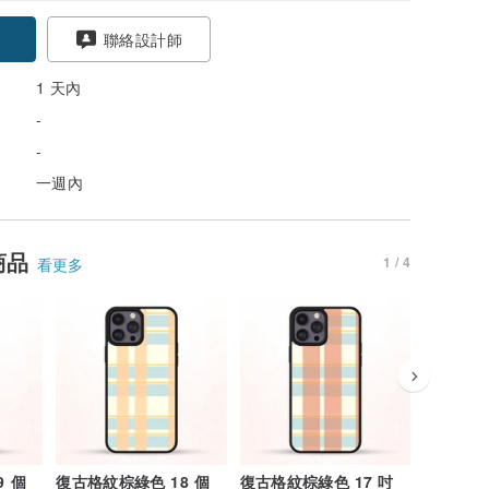
聯絡設計師
1 天內
-
-
一週內
商品
1 / 4
看更多
9 個
復古格紋棕綠色 18 個
復古格紋棕綠色 17 吋
復古格紋棕