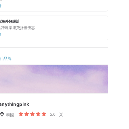
情
有海外好設計
品跨境享運費折抵優惠
情
計品牌
anythingpink
5.0
(2)
泰國