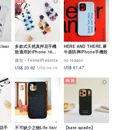
lear
多款式天然真押花手機
HERE AND THERE.犀
殼適用於iPhone 16
牛盾防摔iPhone手機殼
Pro Max Samsung
廣告
FeimeiPresents
no reason
S25
US$ 61.47
US$ 23.92
US$ 34.16
88 折
花手
不可缺少之物Life list/
【kate spade】