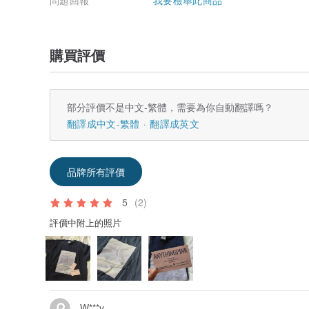
問題回報
我要檢舉此商品
如果您想在手機殼上添加文字或名稱，則必須在訂購過程
添加名稱，請跳過此步驟。
1.從下圖中選擇文本位置。
購買評價
2.選擇需要的字體。
3. 指定所需的字/名稱，每個設計不超過 10 個字符。
姓名/單詞位置詳細信息
部分評價不是中文-繁體，需要為你自動翻譯嗎？
翻譯成中文-繁體
翻譯成英文
品牌所有評價
5
(2)
評價中附上的照片
W***y