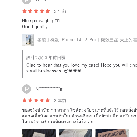
3 年前
Nice packaging 👍🏼
Good quality
客製手機殼 iPhone 14 13 Pro手機殼三星 天上的雲
設計師於 3 年前回覆
Glad to hear that you love my case! Hope you will enjoy using it. Thank yo
small businesses. 😍💗💗💗
N**************m
3 年前
ของจริงน่ารักมากกกกกก ไซส์ตรงกับขนาดที่แจ้งไว้ ก่อนสั่ง
ตลาดเล็กน้อย ส่วนตัวใส่แล้วพอดีเลย เนื้อผ้านุ่มนิ่ท สกรีนลา
โอกาส ทางร้านแพ็คมาอย่างใส่ใจเลย
設計是一個白色的字母。 但是，根據您選擇的背景，添加
子，它是明暗圖像之間的比較。