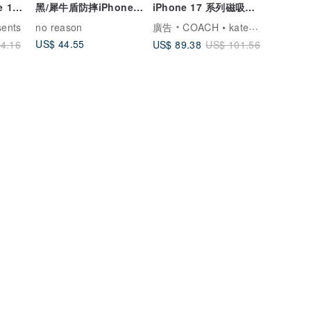
 16e
黑/犀牛盾防摔iPhone手
iPhone 17 系列磁吸防
tra
機殼
摔手機殼 子夜黑
sents
no reason
廣告
COACH • kate spade 數位精品
US$ 44.55
US$ 89.38
4.16
US$ 101.56