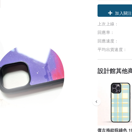
領優惠券
上次上線：
加入關注
回應率：
回應速度：
平均出貨速度：
設計館其他
復古格紋棕綠色 1