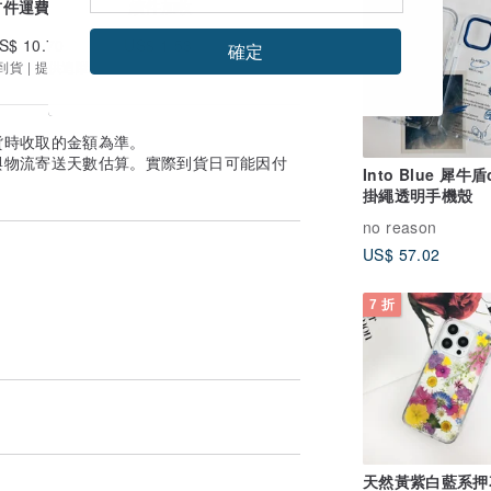
首件運費
續件加收
S$ 10.70
US$ 1.53
確定
到貨 | 提供追蹤
貨時收取的金額為準。
與物流寄送天數估算。實際到貨日可能因付
Into Blue 犀牛盾c
掛繩透明手機殼
no reason
US$ 57.02
7 折
觸感，獨一無二，在世界上獨一無二。 並且
天然黃紫白藍系押