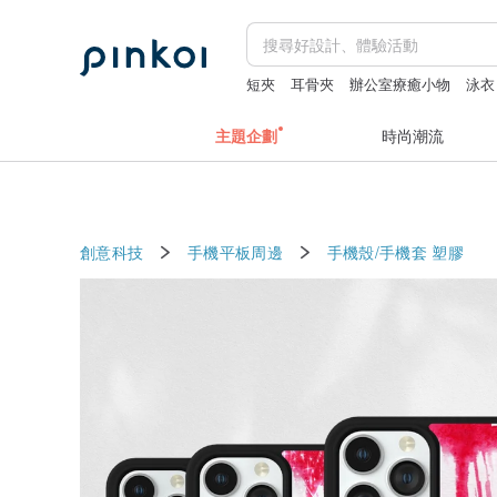
短夾
耳骨夾
辦公室療癒小物
泳衣
主題企劃
時尚潮流
創意科技
手機平板周邊
手機殼/手機套
塑膠