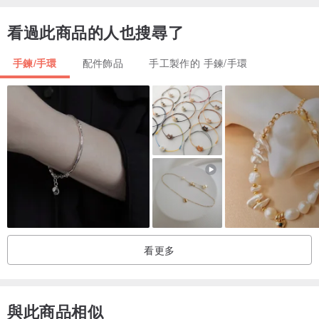
看過此商品的人也搜尋了
手鍊/手環
配件飾品
手工製作的 手鍊/手環
包裝方式：手鍊盒、拭銀布、包裝提袋
石榴石功效:
1、石榴石可以使人充滿自信，對抗憂鬱，能夠幫助人面對過去的創傷
看更多
回憶，消除人心中的煩惱，帶來愉快喜悅的心情
2、帶來幸福吉祥，被稱為不受外力侵犯的護身石
與此商品相似