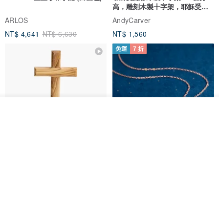
高，雕刻木製十字架，耶穌受難
像天主教十字架
ARLOS
AndyCarver
NT$ 4,641
NT$ 6,630
NT$ 1,560
免運
7 折
看其他商品
了解品牌
基督教婚禮禮物 桌上擺設 橄欖木
La Joie 藍月亮石閃耀項鏈 (玫瑰
雙層站立十字架 木製底座
金)
161711
Holy Land blessing 來自聖地的祝福
ARLOS
NT$ 899
NT$ 6,536
NT$ 9,336
免運