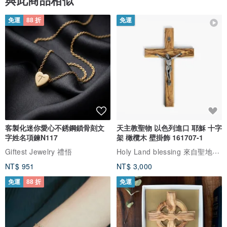
免運
88 折
免運
客製化迷你愛心不銹鋼鎖骨刻文
天主教聖物 以色列進口 耶穌 十字
字姓名項鍊N117
架 橄欖木 壁掛飾 161707-1
Holy Land blessing 來自聖地的祝福
Giftest Jewelry 禮悟
NT$ 951
NT$ 3,000
免運
88 折
免運