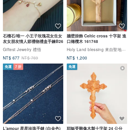
石榴石/唯一 小王子玫瑰花女生女
牆壁掛飾 Celtic cross 十字架 進
友女朋友情人節禮物禮盒手鍊B26
口橄欖木 161748
Holy Land blessing 來自聖地的祝福
Giftest Jewelry 禮悟
NT$ 677
NT$ 769
NT$ 1,200
免運
7 折
免運
L'amour 星星珍珠手鏈 (白金色)
耶穌受難像木製十字架 24 公分