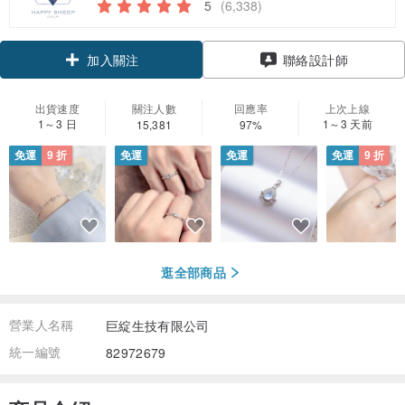
5
(6,338)
領優惠券
聯絡設計師
加入關注
出貨速度
關注人數
回應率
上次上線
1～3 日
1～3 天前
15,381
97%
免運
9 折
免運
免運
免運
9 折
逛全部商品
營業人名稱
巨綻生技有限公司
統一編號
82972679