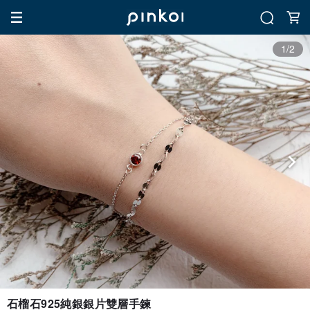
1/2
石榴石925純銀銀片雙層手鍊