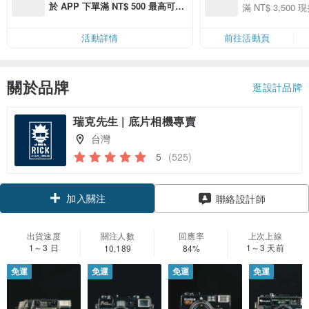
季】滿 NT$3500
於 APP 下單滿 NT$ 500 最高可折
滿 NT$ 3,500 現
50
運費 NT$ 100
50
活動詳情
前往活動頁
關於品牌
逛設計品牌
瑞克先生 | 底片相機專賣
台灣
5
(525)
加入關注
聯絡設計師
出貨速度
關注人數
回應率
上次上線
1～3 日
1～3 天前
10,189
84%
免運
免運
免運
免運