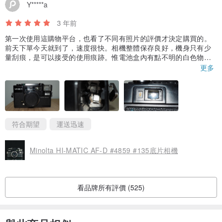
Y*****a
3 年前
第一次使用這購物平台，也看了不同有照片的評價才決定購買的。
前天下單今天就到了，速度很快。相機整體保存良好，機身只有少
量刮痕，是可以接受的使用痕跡。惟電池盒內有點不明的白色物
體，觀景台也有裂痕(店舖的相片不太看到，店主也沒有描述)，不過
更多
以上問題也不是影響使用，電池盒內手做清潔便可解決。鏡頭沒有
裂痕，機身內沒有發霉或生鏽的情況。剛才試了整體功能正常，聲
音、提示燈及閃光燈運作正常，期待第一卷使用這部相機拍攝的照
片。店主在午夜接近一點也回覆訊息，真是敬業，而且態度也很
好，若將來有心儀的相機也會再次回購。
符合期望
運送迅速
Minolta HI-MATIC AF-D #4859 #135底片相機
看品牌所有評價 (525)