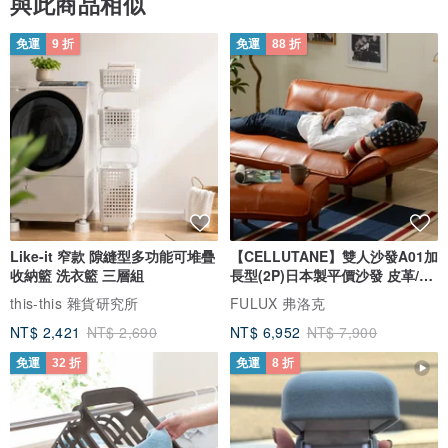
與此商品相似
免運
9 折
免運
88 折
Like-it 窄款 隙縫型多功能可堆疊
【CELLUTANE】雙人沙發A01加
收納籃 洗衣籃 三層組
長型(2P)日本製平價沙發 皮革/燈
芯絨
this-this 雜貨研究所
FULUX 弗洛克
NT$ 2,421
NT$ 2,690
NT$ 6,952
NT$ 7,900
免運
32 折
免運
8 折