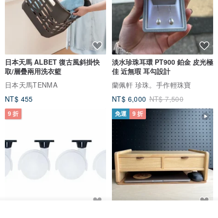
日本天馬 ALBET 復古風斜掛快
淡水珍珠耳環 PT900 鉑金 皮光極
取/層疊兩用洗衣籃
佳 近無瑕 耳勾設計
日本天馬TENMA
蘭佩軒 珍珠。手作輕珠寶
NT$ 455
NT$ 6,000
NT$ 7,500
9 折
免運
9 折
看其他商品
日本Like-it 可堆疊收納洗衣籃專
雙抽屜螢幕增高架(寬42CM) 收納