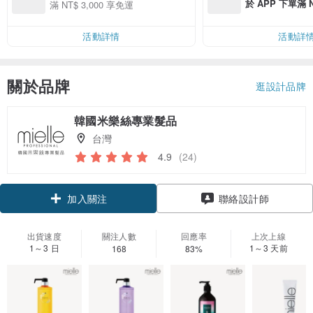
於 APP 下單滿 
滿 NT$ 3,000 享免運
運費 NT$ 100
活動詳情
活動詳
關於品牌
逛設計品牌
韓國米樂絲專業髮品
台灣
4.9
(24)
加入關注
聯絡設計師
出貨速度
關注人數
回應率
上次上線
1～3 日
1～3 天前
168
83%