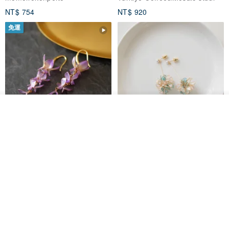
NT$ 754
NT$ 920
免運
放入購物車
加入收藏
了解品牌
藤花 煌 耳環・耳夾
【繁花計畫】- 清冰
Dip art -nachugo-
紅花 hunghua
NT$ 2,125
NT$ 720
93 折