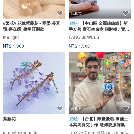
台北市
//繁花// 花嫁紫藤花 - 垂墜.長耳
【中山區 金屬線編織】新
體驗
環.存在感_接單訂製款
手友善 寶石生命樹 招財樹 / 寶石
自選
the.light
FANG JEWELS
NT$ 1,980
NT$ 1,900
台北市
紫藤花
【台北】限量優惠-圖佳土
體驗
耳其馬賽克手作-送傳統服飾換裝
體驗
Turkiye Coffee&Mosaic studio土耳其咖啡與馬賽克燈工作坊
momoirokonpeito