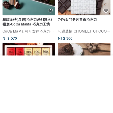
精緻金磚(含餡)巧克力系列(8入)
74%石門冬片青茶巧克力
禮盒-CoCa MaMa 巧克力工坊
CoCa MaMa 可可女神巧克力工坊
巧遇農情 CHOMEET CHOCOLATE
NT$ 570
NT$ 300
我要訂製
加入收藏
了解品牌
【聖誕禮盒】巧遇農情 綜合巧克
【ㄉㄧㄢˇㄉㄧㄢ 】摩卡可可巧克
力小禮盒 巧克力 巧克力禮盒
力豆比司吉
巧遇農情 CHOMEET CHOCOLATE
ㄉㄧㄢˇㄉㄧㄢ