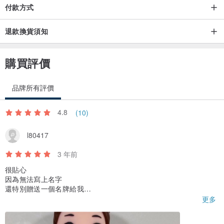
付款方式
✨ 作品為 100% 人手製作，成品相似度可達 90%－95%
✨ 作品並非玩具，請輕觸欣賞，勿用力揉搓或抱著睡覺
退款換貨須知
✨ 請保持作品乾燥，避免沾水
若不慎沾污，建議局部清潔後陰乾
購買評價
━━━━━━━━━━━━━━━━━━━━━━
品牌所有評價
💰 價格
4.8
(10)
l80417
價格因應製作內容而定，
歡迎私訊 @cutefigure_hk 查詢報價 😊
3 年前
很貼心
━━━━━━━━━━━━━━━━━━━━━━
因為無法寫上名字
還特別贈送一個名牌給我
很喜歡😊
更多
📱 更多作品欣賞
歡迎到 Instagram 欣賞更多作品及製作過程 ❣️