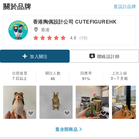
關於品牌
逛設計品牌
香港陶偶設計公司 CUTEFIGUREHK
香港
4.8
(10)
加入關注
聯絡設計師
出貨速度
關注人數
回應率
上次上線
7 日以上
3～7 天前
46
91%
逛全部商品