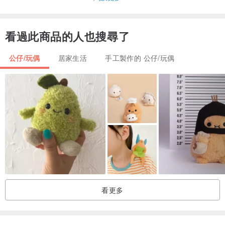
→ Instagram @cutefigure_hk
看過此商品的人也搜尋了
📌 照片要求：
• 請提供清晰、明亮的照片
公仔/玩偶
居家生活
手工製作的 公仔/玩偶
• 包含正面、俯拍、背面、側面視角
• 照片越多越好，有助完整還原毛色花紋
• 可指定姿勢，師傅將依照相片製作
第三步｜告知特徵 🔍
請告知師傅您的寶貝有沒有：
• 特別的花紋或毛色
• 獨特的身體特徵
• 任何與眾不同的位置
看更多
以上細節我們都會盡力還原 ❣️
第四步｜確認成品 ✅