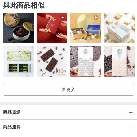
與此商品相似
製作完成後，師傅會發送多角度成品實拍圖供您確認。
可依您的意見針對作品修改，直至您滿意為止 ❣️
第五步｜包裝寄出 📦
包裝妥當後，小寶貝就會回家啦！
請在家中等待小寶貝回家 🏠❣️
━━━━━━━━━━━━━━━━━━━━━━
⚠️ 注意事項
看更多
✨ 人手製造，大小可能有輕微偏差
✨ 免費修改直至客人滿意為止
商品資訊
✨ 小店保有作品著作權用作宣傳用途
如有保密需求請特別告知
商品運費
✨ 客製公仔開始製作後，恕無法修改姿勢 / 表情及退換貨