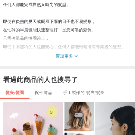
任何人都能完成自然又時尚的髮型。
即使在炎熱的夏天或颳風下雨的日子也不易變形，
在忙碌的早晨也能快速整理好，是您可靠的髮飾。
只需將單品的捲圈繞上，
即使手不靈巧的人也能安心，任何人都能輕鬆擁有專業級的髮型。
閱讀更多
從兒童細軟的髮質到成人粗硬的髮質，適合所有年齡層、各種髮質的
人。
看過此商品的人也搜尋了
ー使用方法ー
髮夾/髮圈
配件飾品
手工製作的 髮夾/髮圈
先用現有的髮圈綁好馬尾後，將髮飾背面的鉤子掛在髮圈上。
順著捲圈（Wrap）的部分纏繞即可輕鬆完成。
・小技巧
掛上鉤子後，一邊將捲圈（Wrap）部分往下拉一邊纏繞。