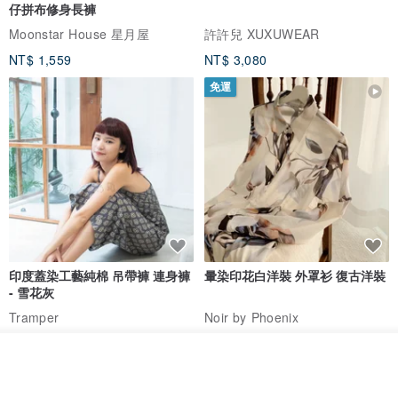
仔拼布修身長褲
Moonstar House 星月屋
許許兒 XUXUWEAR
帶著這樣的想法，和加草的飾品誕生了。
NT$ 1,559
NT$ 3,080
_____________________
免運
【材質】
・日本和服布料（縮緬）
・樹脂
・鐵製彈簧夾底座
【注意事項】
印度蓋染工藝純棉 吊帶褲 連身褲
暈染印花白洋裝 外罩衫 復古洋裝
・髮夾部分使用了金屬（鐵）。金屬過敏者請注意。
- 雪花灰
・樹脂已確實硬化，但根據保管環境，可能會感到黏膩。
Tramper
Noir by Phoenix
・請避免陽光直射、高溫多濕的環境下保管。
NT$ 1,480
NT$ 1,480
放入購物車
・本商品使用的布料，為日本國內布料廠商購入的全新素材。
加入收藏
了解品牌
您可以享受與舊衣改造素材不同的質感。