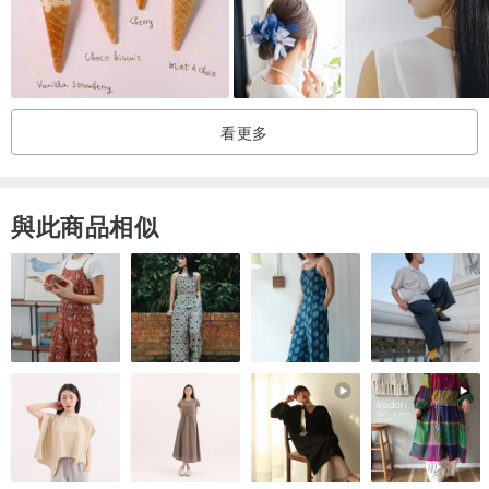
順著捲圈的弧度纏繞會更順利。
・進階變化
將捲圈部分拉寬，纏繞至髮尾後，
從捲圈部分均勻地拉出頭髮，
看更多
就能做出流行的泡泡辮髮型般的變化。
與此商品相似
髮飾部分精心將日本和服布料以樹脂封存，
固化後，再以糖霜膠增加立體感，
並點綴金色粉末，
營造出柔和的立體感與華麗感。
在傳統之美中，加入一絲俏皮，
呈現出兼具流行感又高雅的印象。
也請您親手感受那恰到好處的立體感與質感。