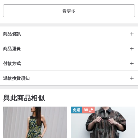
看更多
由於用樹脂包覆，
相較於布製飾品，更不易受水與髒污影響，
方便日常配戴。
商品資訊
仔細挑選日本和服布料（縮緬），
商品運費
同時考量花紋的呈現與平衡，
付款方式
一個個手工裁切。
退款換貨須知
也請您享受每個都擁有不同風貌的，
獨一無二的魅力。
與此商品相似
≪*購買時請務必選擇設計編號。≫
免運
88 折
這款兼具優雅與實用性的髮飾（Hair Wrap），
是能為您的日常生活增添一點特別的單品。