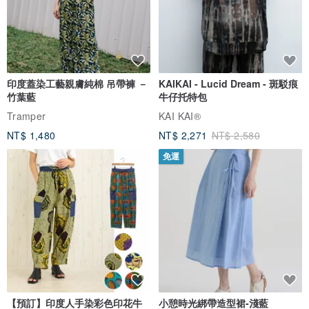
也非常推薦作為生日、紀念日、聖誕節等禮物，
或是送給自己的獎勵。
印度蓋染工藝親膚純棉 吊帶褲 －
KAIKAI - Lucid Dream - 斑駁痕
更是送給喜愛日本文化與手工藝之人的完美禮物。
竹葉藍
牛仔托特包
Tramper
KAI KAI®
_____________________
NT$ 1,480
NT$ 2,271
NT$ 2,580
免運
讓和服之美，融入更多日常。
使用日本傳統和服布料，
設計出能融入現代生活的飾品。
穿上和服時，
明明是熟悉的自己，卻又感覺有幾分驕傲，多了幾分自信。
我們希望您能更輕鬆地享受那份特別的感受。
【預訂】印度人手染彩色印花牛
小憩時光綁帶造型裙-淺藍