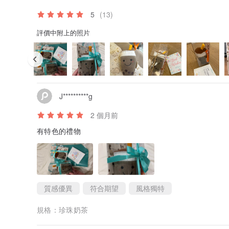
5
(13)
評價中附上的照片
J**********g
2 個月前
有特色的禮物
質感優異
符合期望
風格獨特
規格：
珍珠奶茶