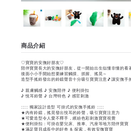
商品介紹
♡寶寶的安撫好朋友♡
陪伴寶寶長大的安撫好朋友，從一開始出生似懂非懂的看
後面小小手開始想要練習觸摸、抓握、搖晃～
造型手搖鈴發出的鈴鐺聲音十分吸引寶寶注意🎵讓安撫手
♪ 親膚觸感 ♪ 安撫陪伴 ♪ 便利掛扣
♪ 悅耳鈴聲 ♪ 台灣特色 ♪ 感官刺激
::::: 獨家設計造型 可掛式的安撫手搖鈴 :::::
★內有鈴鐺，搖晃發出悅耳的鈴聲，吸引寶寶注意力
★可愛造型令人愛不釋手，繽紛色彩刺激寶寶視覺
★便利掛扣：可掛在嬰兒床、推車、汽座等地方陪伴寶寶
★滿足寶貝成長中的好奇 & 探索，有效安撫寶寶