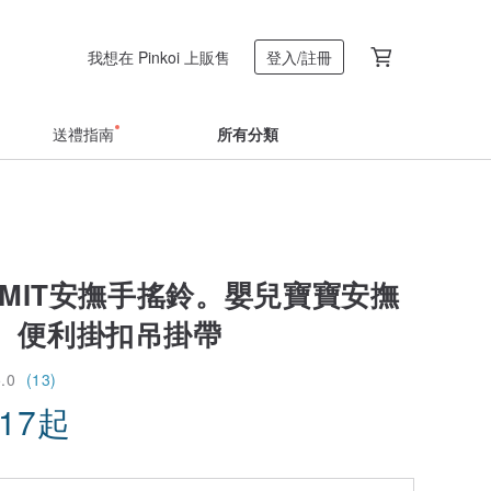
我想在 Pinkoi 上販售
登入/註冊
送禮指南
所有分類
 MIT安撫手搖鈴。嬰兒寶寶安撫
。便利掛扣吊掛帶
5.0
(13)
.17
起