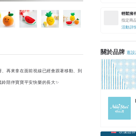
輕鬆擁
指定商
活動詳
關於品牌
逛設
著、再來拿在面前視線已經會跟著移動、到
搖鈴陪伴寶寶平安快樂的長大✨