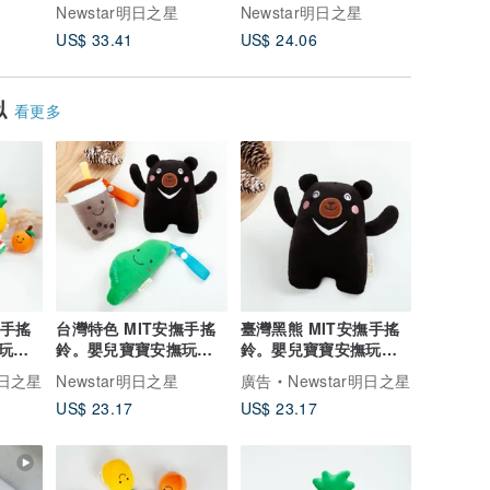
掛帶
兒/寶寶/嬰兒 台灣製
毯.遮陽-彌月滿月禮
巾l手帕l
Newstar明日之星
Newstar明日之星
Newst
檢驗
US$ 33.41
US$ 24.06
US$ 27.
似
看更多
撫手搖
台灣特色 MIT安撫手搖
臺灣黑熊 MIT安撫手搖
玩具
鈴。嬰兒寶寶安撫玩具
鈴。嬰兒寶寶安撫玩具
掛帶
玩偶。便利掛扣吊掛帶
玩偶。便利掛扣吊掛帶
明日之星
Newstar明日之星
廣告
Newstar明日之星
US$ 23.17
US$ 23.17