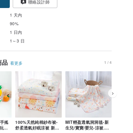
聯絡設計師
1 天內
90%
1 日內
1～3 日
商品
1 / 4
看更多
撫手搖
100%天然純棉紗布被-
MIT輕盈透氣洞洞毯-新
繽紛派對
玩具
舒柔透氣好眠涼被 新生
生兒/寶寶/嬰兒-涼被.蓋
入)-10