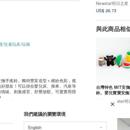
玩偶。便利掛扣吊
Newstar明日之星
US$ 26.73
與此商品相
寶/兒童玩具/玩偶
安撫手搖鈴。獨特豐富造型＋繽紛色彩，搖
撫好朋友！可以掛在嬰兒床、推車、汽座等
台灣特色 MIT安
撫情緒、刺激感官、舒壓放鬆。可愛實用陪
鈴。嬰兒寶寶安撫
️
玩偶。便利掛扣吊
廣告
Newstar
US$ 26.73
我們建議的瀏覽環境
免運