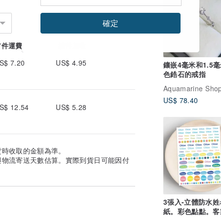
確定
首件運費
續件加收
S$ 7.20
US$ 4.95
鑲嵌4毫米和1.5
色鋯石的戒指
Aquamarine Sho
US$ 78.40
S$ 12.54
US$ 5.28
貨時收取的金額為準。
與物流寄送天數估算。實際到貨日可能因付
3張入-立體防水姓
紙。彩色點點。客
立體轉印貼