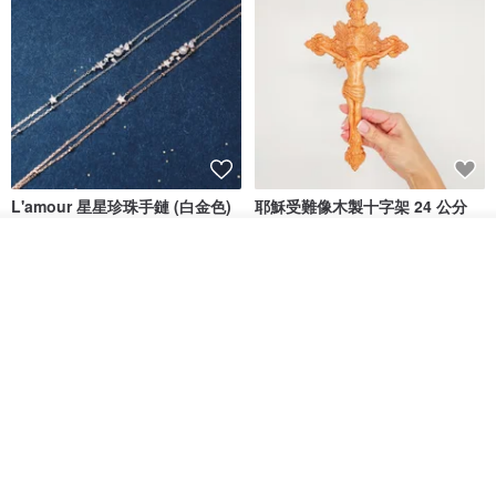
L'amour 星星珍珠手鏈 (白金色)
耶穌受難像木製十字架 24 公分
高，雕刻木製十字架，耶穌受難
像天主教十字架
我要排隊
ARLOS
AndyCarver
了解品牌
NT$ 4,641
NT$ 6,630
NT$ 1,560
免運
7 折