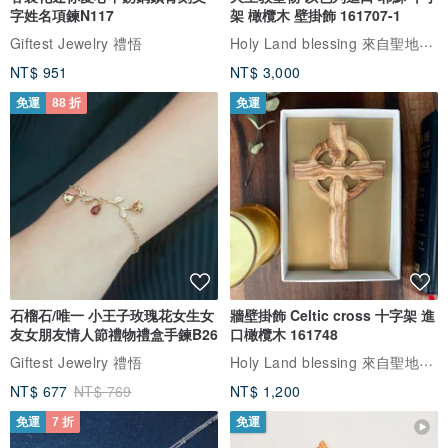
字姓名項鍊N117
架 橄欖木 壁掛飾 161707-1
Holy Land blessing 來自聖地的祝福
Giftest Jewelry 禮悟
NT$ 951
NT$ 3,000
免運
88 折
免運
石榴石/唯一 小王子玫瑰花女生女
牆壁掛飾 Celtic cross 十字架 進
友女朋友情人節禮物禮盒手鍊B26
口橄欖木 161748
Holy Land blessing 來自聖地的祝福
Giftest Jewelry 禮悟
NT$ 677
NT$ 769
NT$ 1,200
免運
7 折
免運