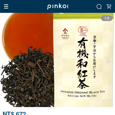
1/8
NT$ 672