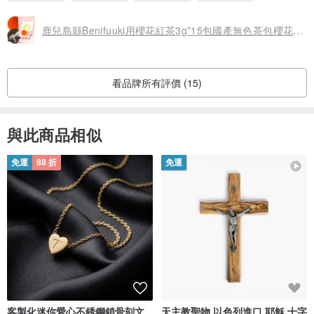
鹿兒島縣Benifuuki用櫻花紅茶3g*15包國產無色茶包櫻花紅茶櫻花紅茶茶葉錫蘭茶櫻花茶櫻花茶
看品牌所有評價 (15)
與此商品相似
免運
88 折
免運
客製化迷你愛心不銹鋼鎖骨刻文
天主教聖物 以色列進口 耶穌 十字