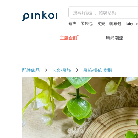
短夾
零錢包
皮夾
帆布包
fairy 
主題企劃
時尚潮流
配件飾品
卡套/吊飾
吊飾/掛飾
樹脂