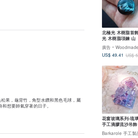
北極光 木樹脂首飾
光 木樹脂項鍊 山
廣告
WoodmadeWonde
US$ 49.41
US$ 5
色松果，龜背竹，角型水鑽和黑色毛球，屬
扮和想要帥氣穿著的日子。
花窗玻璃系列-琉
手工滴膠流沙吊飾
Barkarole 手工