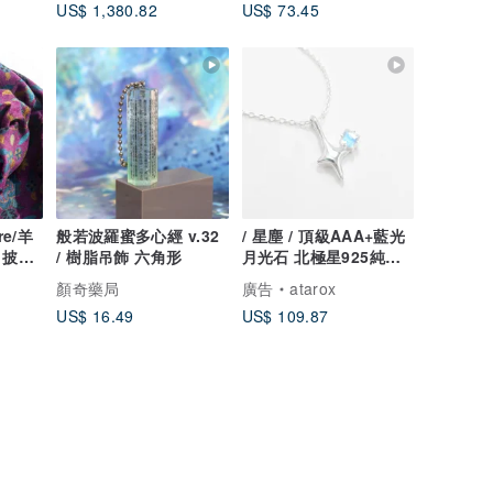
US$ 1,380.82
US$ 73.45
e/羊
般若波羅蜜多心經 v.32
/ 星塵 / 頂級AAA+藍光
披巾/
/ 樹脂吊飾 六角形
月光石 北極星925純銀
暖暖
項鍊 (銀/金/玫瑰金)
顏奇藥局
廣告
atarox
 外出
US$ 16.49
US$ 109.87
朵