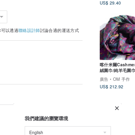
US$ 29.40
你可以透過
聯絡設計師
討論合適的運送方式
喀什米爾Cashmer
絨圍巾/純羊毛圍巾
戒指絨披肩 保暖 
廣告
OM 手作
露營必備 登山必備
US$ 212.92
海邊 下雪-玫瑰花
我們建議的瀏覽環境