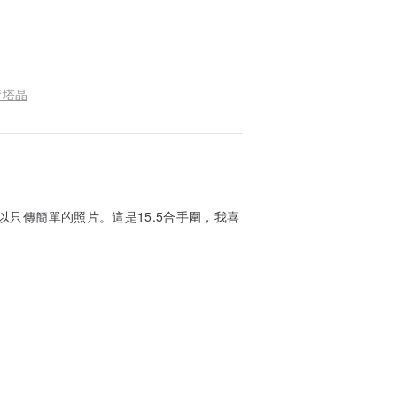
黃塔晶
只傳簡單的照片。這是15.5合手圍，我喜