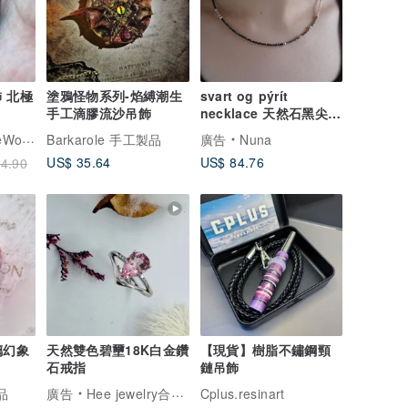
 北極
塗鴉怪物系列-焰縛潮生
svart og pýrít
手工滴膠流沙吊飾
necklace 天然石黑尖晶
石 黃鐵礦 / 純銀 串珠
rwood
Barkarole 手工製品
廣告
Nuna
US$ 35.64
US$ 84.76
4.90
璃幻象
天然雙色碧壐18K白金鑽
【現貨】樹脂不鏽鋼頸
石戒指
鏈吊飾
製品
廣告
Hee jewelry合一輕珠寶
Cplus.resinart