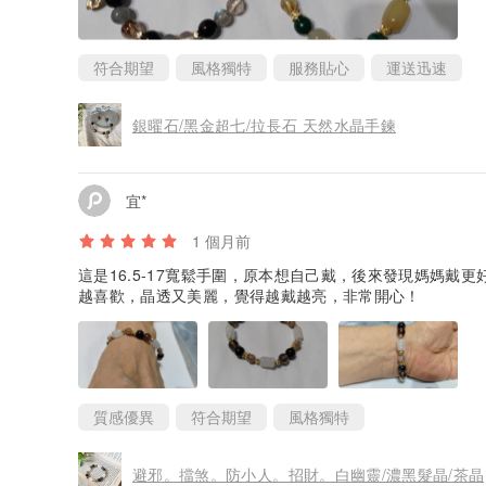
符合期望
風格獨特
服務貼心
運送迅速
銀曜石/黑金超七/拉長石 天然水晶手鍊
宜*
1 個月前
這是16.5-17寬鬆手圍，原本想自己戴，後來發現媽媽戴
越喜歡，晶透又美麗，覺得越戴越亮，非常開心！
質感優異
符合期望
風格獨特
避邪。擋煞。防小人。招財。白幽靈/濃黑髮晶/茶晶