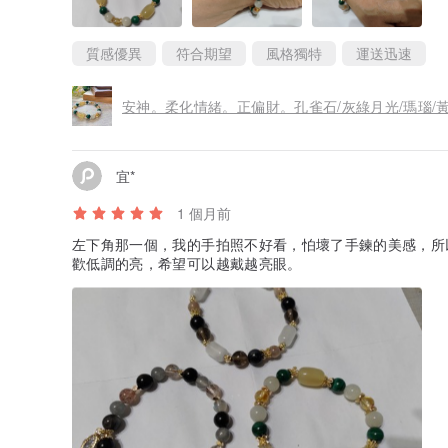
質感優異
符合期望
風格獨特
運送迅速
安神。柔化情緒。正偏財。孔雀石/灰綠月光/瑪瑙/
宜*
1 個月前
左下角那一個，我的手拍照不好看，怕壞了手鍊的美感，所以
歡低調的亮，希望可以越戴越亮眼。