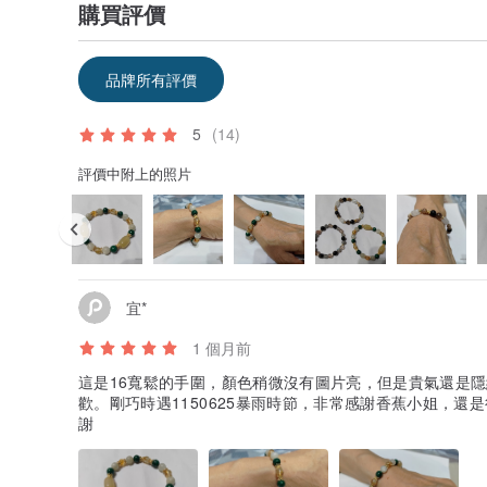
購買評價
品牌所有評價
5
(14)
評價中附上的照片
宜*
1 個月前
這是16寬鬆的手圍，顏色稍微沒有圖片亮，但是貴氣還是
歡。剛巧時遇1150625暴雨時節，非常感謝香蕉小姐，
謝