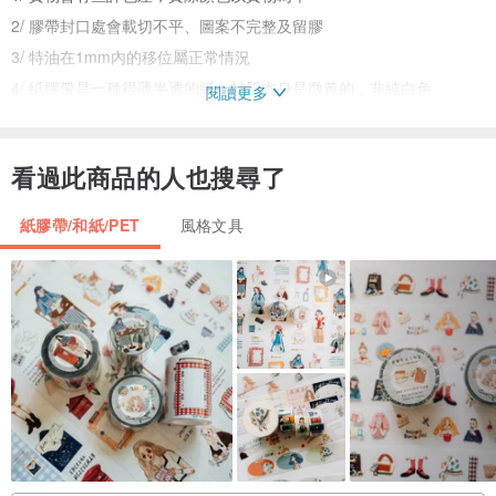
2/ 膠帶封口處會載切不平、圖案不完整及留膠
3/ 特油在1mm內的移位屬正常情況
4/ 紙膠帶是一種很薄半透的紙，材質本身是微黃的，非純白色
閱讀更多
而PET是一種類似尼龍透明的材質
5/ 膠帶上的圖案需自己裁剪
看過此商品的人也搜尋了
拍下商品即默認上述 為了您的權益 請在購買前仔細閱讀
紙膠帶/和紙/PET
風格文具
如在使用中有任何疑問 歡迎諮詢設計師