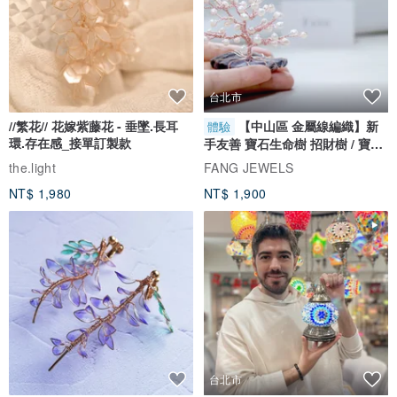
台北市
//繁花// 花嫁紫藤花 - 垂墜.長耳
【中山區 金屬線編織】新
體驗
環.存在感_接單訂製款
手友善 寶石生命樹 招財樹 / 寶石
自選
the.light
FANG JEWELS
NT$ 1,980
NT$ 1,900
台北市