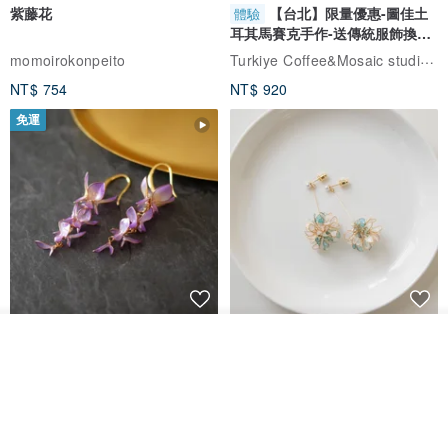
紫藤花
【台北】限量優惠-圖佳土
體驗
耳其馬賽克手作-送傳統服飾換裝
體驗
Turkiye Coffee&Mosaic studio土耳其咖啡與馬賽克燈工作坊
momoirokonpeito
NT$ 754
NT$ 920
免運
藤花 煌 耳環・耳夾
【繁花計畫】- 清冰
看其他商品
了解品牌
Dip art -nachugo-
紅花 hunghua
NT$ 2,125
NT$ 720
93 折