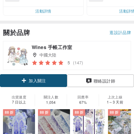
運費 NT$ 100
活動詳情
活動詳
關於品牌
逛設計品牌
Wines 手帳工作室
中國大陸
5
(147)
加入關注
聯絡設計師
出貨速度
關注人數
回應率
上次上線
7 日以上
1～3 天前
1,054
67%
88 折
88 折
88 折
88 折