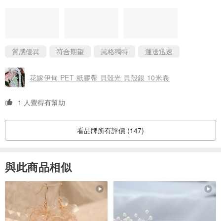
小贈品❤️
質感優異
符合期望
風格獨特
運送迅速
花嫁伊甸 PET 紙膠帶 貝殼光 貝殼銀 10米卷
1 人覺得有幫助
看品牌所有評價 (147)
與此商品相似