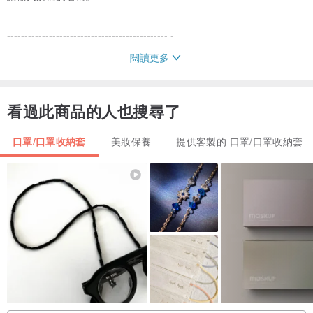
---------------------------------------------- -
閱讀更多
名字在設計的"BLANCHE"的部分裡。
請在按“添加到購物車”之前在“姓名”字段中輸入您的姓名。
看過此商品的人也搜尋了
<刻名註意事項>
口罩/口罩收納套
美妝保養
提供客製的 口罩/口罩收納套
・名稱最多只能包含 10 個英文字符。請在【留言】中輸入您的姓
名。
・不能輸入多個名稱。
・字體為與設計相同的形狀，全部使用大寫字母。
・如果您想要姓名首字母，請填寫以下內容。
（例）花癡中太郎⇒TH
*請注意拼寫錯誤。
因為我們一件一件地創造原創項目，