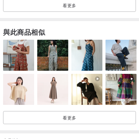
看更多
如果由於客戶輸入錯誤而導致重新製作該項目，我們將要求您再次為
該項目付款。
請務必在購買前仔細檢查輸入的信息。
與此商品相似
◆竹有帆布面具盒◆
作為外出等臨時取下口罩時的臨時存放處，
由帆布和抗菌織物製成的可水洗口罩盒。
內部保持面具清潔。
外側有口袋，可以收納更換用的口罩、手帕、
你可以在裡面放一張袖珍紙巾。
看更多
該設計是一隻狗的插圖，
你的名字可以繡在插圖下面。