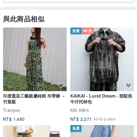
・根據您的訂單時間，可能需要比規定天數更長的時間才能發貨。
在這種情況下，我們會再次與您聯繫。
與此商品相似
・因為是在確認付款後才生產，所以需要大約 3 週的時間才能發貨。
免運
88 折
・纖維的抗菌、抗病毒處理是為了保持纖維的清潔，並非為了治療或
預防疾病。
・抗菌、抗病毒作用僅對附著在纖維上的細菌和病毒發揮作用，不直
接作用於人體或防止侵入。
・抗病毒處理不會抑制病毒的作用。
・關於抗菌性和抗病毒性的評價，基於倉敷紡績品的評價。
▼▽▼▽▼▽▼▽▼▽▼▽▼▽▼▽▼▽▼▽▼▽▼▽▼▽▼▽▼▽
印度蓋染工藝親膚純棉 吊帶褲 －
KAIKAI - Lucid Dream - 斑駁痕
▼▽
竹葉藍
牛仔托特包
Tramper
KAI KAI®
【購買時的注意事項請務必閱讀以下頁面！ ]
NT$ 1,480
NT$ 2,271
NT$ 2,580
jp.pinkoi.com/product/mJBCpjL5
免運