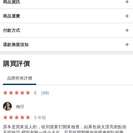
商品資訊
通過刺繡您愛犬的名字或您的姓名首字母
您在世界上只能擁有一件原創物品。
商品運費
付款方式
口罩收納面採用抗菌抗病毒功能性纖維加工技術“Cleanse”。
Cleanse是Kurabo獨創的加工技術，具有抑制特定細菌在紡織品上的
退款換貨須知
生長，減少特定病毒數量的作用。
購買評價
除了使用基於口腔衛生抗菌劑的“Etak”，
出色的耐用性，即使在家中洗滌 50 次後，織物上的特定病毒數量
品牌所有評價
已證實可減少 99% 以上。
5
(39)
本商品是與倉敷帆布的老字號製造商「竹有」的合作商品。
梅仔
Takeyari 製作面具盒，我們的商店負責設計和刺繡。
3 年前
原本是買來送人的，收到貨要打開來檢查，結果包裝太漂亮差點捨
◆產品規格◆
不得拆🥺 裡面有附一張小卡片，可是拆開塑膠包裝膜會把貼紙撕