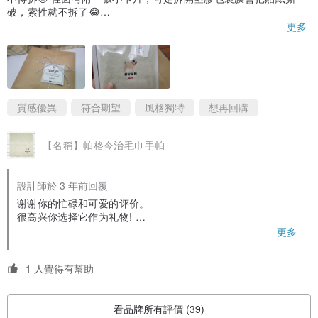
破，索性就不拆了😂
顏色：灰/棕/灰綠（缺貨）/粉紅（缺貨）
刺繡整體來說密度是平均的，不會到太濃
更多
加工：刺繡
不過建議英文字體可以再調整一下～"Y"的成果看起來有點像"V"
整體還是很喜歡的！推薦給大家💗
材質：100%日本棉11號帆佈內裡清潔
尺寸：打開狀態...長 15 cm x 寬 27.5 cm
關閉狀態...長 15 厘米 x 寬 13.5 厘米
質感優異
符合期望
風格獨特
想再回購
<清洗方法>
【名稱】帕格今治毛巾手帕
・洗滌時請使用洗衣網。
・洗滌後調整形狀並在陰涼處晾乾。
設計師於 3 年前回覆
谢谢你的忙碌和可爱的评价。
很高兴你选择它作为礼物!
我们会考虑你对英文刺绣的意见，并在将来加以改进。
更多
<購買時的注意事項~請務必查看~>
我们希望能有机会再次与您合作。
・因為每一件都是刺繡的，每件都會有不同的質感。
1 人覺得有幫助
・根據商品材質的不同，縫紉時可能會出現偏差。
・實際產品的顏色可能與實際產品不同，具體取決於您的顯示器設
看品牌所有評價 (39)
置、房間照明等。請注意。