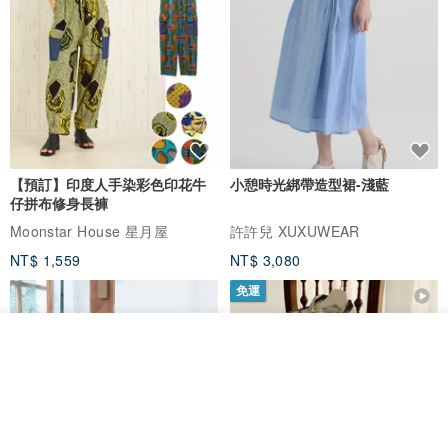
[關於包裝]
jp.pinkoi.com/product/hRQ2dPaZ?ref=...
△▲△▲△▲△▲△▲△▲△▲△▲△▲△▲△▲△▲△▲△▲△▲
△▲
【預訂】印度人手染彩色印花牛
小憩時光綁帶造型裙-淺藍
仔拼布修身長褲
Moonstar House 星月屋
許許兒 XUXUWEAR
NT$ 1,559
NT$ 3,080
免運
看其他商品
了解品牌