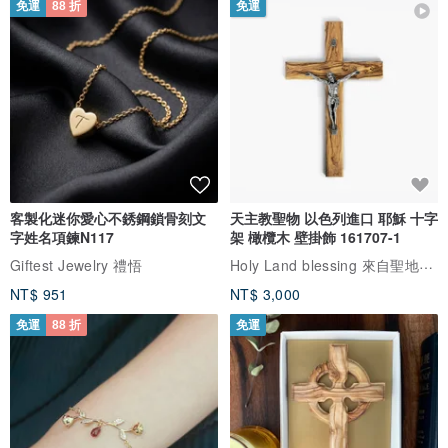
免運
88 折
免運
客製化迷你愛心不銹鋼鎖骨刻文
天主教聖物 以色列進口 耶穌 十字
字姓名項鍊N117
架 橄欖木 壁掛飾 161707-1
Holy Land blessing 來自聖地的祝福
Giftest Jewelry 禮悟
NT$ 951
NT$ 3,000
免運
88 折
免運