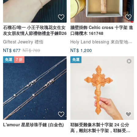
石榴石/唯一 小王子玫瑰花女生女
牆壁掛飾 Celtic cross 十字架 進
友女朋友情人節禮物禮盒手鍊B26
口橄欖木 161748
Holy Land blessing 來自聖地的祝福
Giftest Jewelry 禮悟
NT$ 677
NT$ 769
NT$ 1,200
免運
7 折
免運
L'amour 星星珍珠手鏈 (白金色)
耶穌受難像木製十字架 24 公分
高，雕刻木製十字架，耶穌受難
像天主教十字架