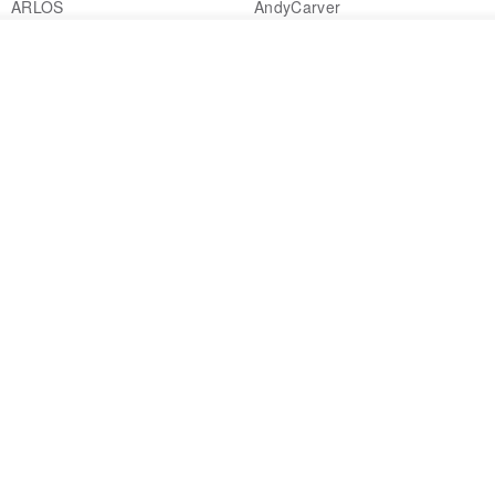
ARLOS
AndyCarver
NT$ 4,641
NT$ 6,630
NT$ 1,560
放入購物車
加入收藏
了解品牌
免運
7 折
基督教婚禮禮物 桌上擺設 橄欖木
La Joie 藍月亮石閃耀項鏈 (玫瑰
雙層站立十字架 木製底座
金)
161711
Holy Land blessing 來自聖地的祝福
ARLOS
NT$ 899
NT$ 6,536
NT$ 9,336
免運