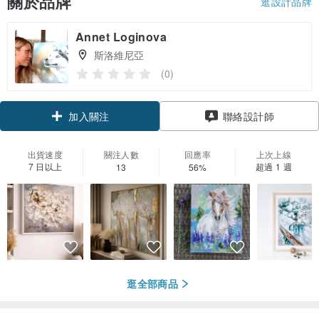
關於品牌
逛設計品牌
Annet Loginova
斯洛維尼亞
(0)
加入關注
聯絡設計師
出貨速度
關注人數
回應率
上次上線
7 日以上
超過 1 週
13
56%
逛全部商品