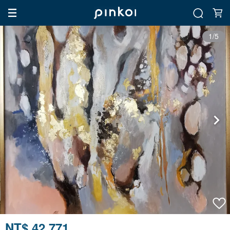
1/5
NT$ 42,771