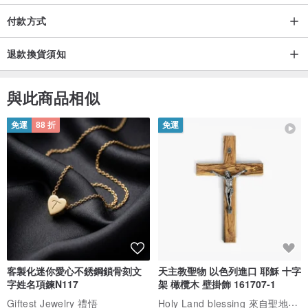
付款方式
退款換貨須知
與此商品相似
免運
88 折
免運
客製化迷你愛心不銹鋼鎖骨刻文
天主教聖物 以色列進口 耶穌 十字
字姓名項鍊N117
架 橄欖木 壁掛飾 161707-1
Holy Land blessing 來自聖地的祝福
Giftest Jewelry 禮悟