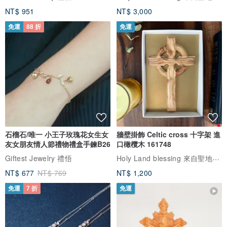
NT$ 951
NT$ 3,000
免運
88 折
免運
石榴石/唯一 小王子玫瑰花女生女
牆壁掛飾 Celtic cross 十字架 進
友女朋友情人節禮物禮盒手鍊B26
口橄欖木 161748
Holy Land blessing 來自聖地的祝福
Giftest Jewelry 禮悟
NT$ 677
NT$ 769
NT$ 1,200
免運
7 折
免運