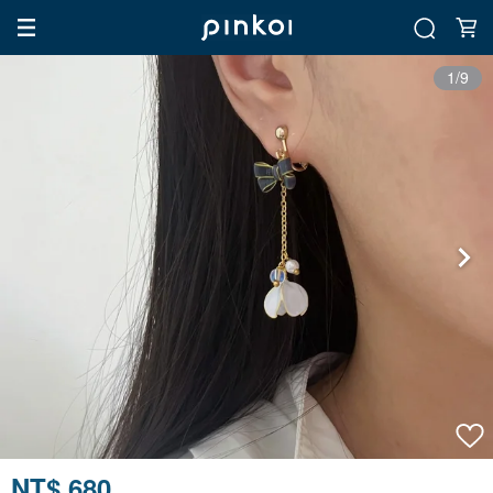
1/9
NT$ 680