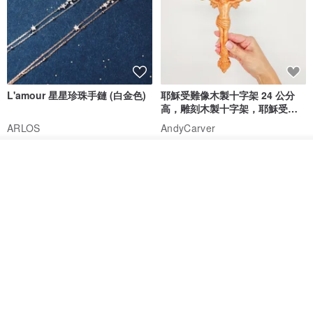
L'amour 星星珍珠手鏈 (白金色)
耶穌受難像木製十字架 24 公分
高，雕刻木製十字架，耶穌受難
像天主教十字架
ARLOS
AndyCarver
NT$ 4,641
NT$ 6,630
NT$ 1,560
放入購物車
免運
7 折
加入收藏
了解品牌