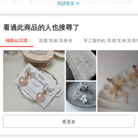
液、清潔劑、香水、化妝品、化學類物品等，佩戴後可以軟布輕輕擦
閱讀更多
拭後放回附贈的密封袋內，增加使用壽命。
看過此商品的人也搜尋了
若五金有氧化暗沉情況，可使用牙膏泡沫輕輕塗抹後擦拭乾淨，可恢
復部分光澤。
蝴蝶結耳環
耳環/耳夾/耳骨夾
手工製作的 耳環/耳夾/耳骨
看更多