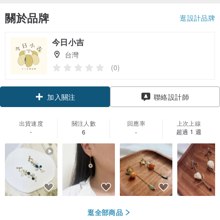
關於品牌
逛設計品牌
今日小吉
台灣
(0)
加入關注
聯絡設計師
出貨速度
關注人數
回應率
上次上線
-
超過 1 週
6
-
逛全部商品