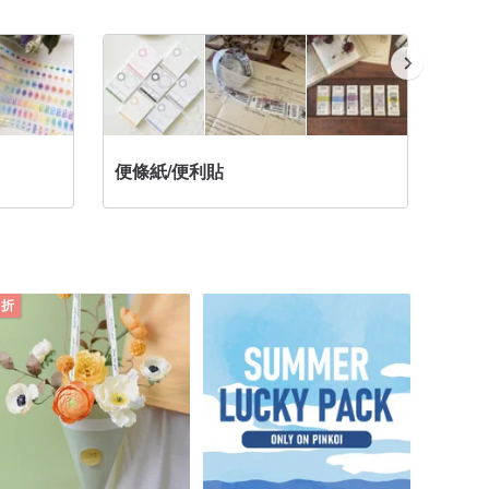
便條紙/便利貼
用紙膠
 折