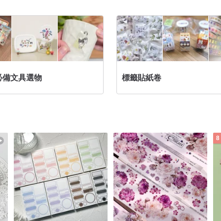
必備文具選物
標籤貼紙卷
8