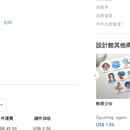
回應率：
回應速度：
 -
貼紙
平均出貨速度：
設計館其他
軟萌少女
Gguming, again
首件運費
續件加收
US$ 1.50
S$ 45.00
US$ 0.30