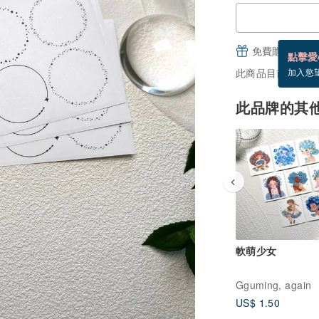
免費贈送電子
點擊愛
此商品目前沒現貨
加入慾
此品牌的其
軟萌少女
Gguming, again
US$ 1.50