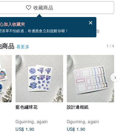
收藏商品
賀卡，結帳完成後填寫
電子賀卡是什麼？
心加入收藏夾
，你可以按「我要排隊」，當有貨會主動發信通知你
望清單不怕錯過，有優惠會立刻提醒你喔！
他商品
1 / 4
看更多
藍色繡球花
設計邊框紙
復古方形
Gguming, again
Gguming, again
Gguming
US$ 1.90
US$ 1.90
US$ 1.4