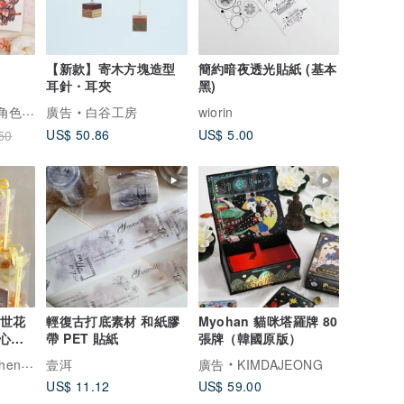
【新款】寄木方塊造型
簡約暗夜透光貼紙 (基本
耳針・耳夾
黑)
hwara｜水彩手繪角色貼紙
廣告
白谷工房
wiorin
US$ 50.86
US$ 5.00
50
盛世花
輕復古打底素材 和紙膠
Myohan 貓咪塔羅牌 80
心
帶 PET 貼紙
張牌（韓國原版）
盒組
arden
壹洱
廣告
KIMDAJEONG
US$ 11.12
US$ 59.00