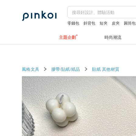
零錢包
斜背包
短夾
皮夾
圓筒包
主題企劃
時尚潮流
風格文具
膠帶/貼紙/紙品
貼紙
其他材質