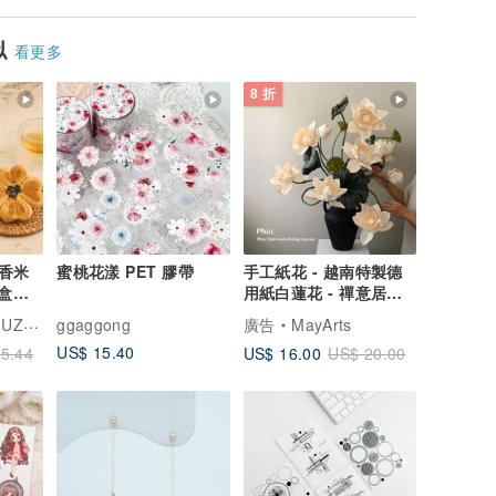
似
看更多
8 折
香米
蜜桃花漾 PET 膠帶
手工紙花 - 越南特製德
禮盒預
用紙白蓮花 - 禪意居家
擺飾與質感送禮首選
HAO
ggaggong
廣告
MayArts
US$ 15.40
US$ 16.00
5.44
US$ 20.00