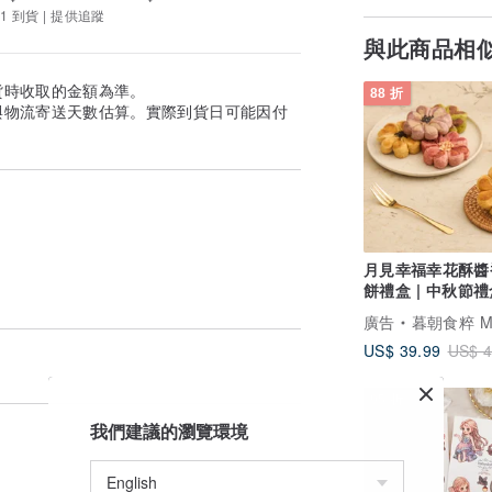
1 到貨 | 提供追蹤
與此商品相
貨時收取的金額為準。
88 折
與物流寄送天數估算。實際到貨日可能因付
月見幸福幸花酥醬
餅禮盒 | 中秋節
購 企業贈禮
廣告
暮朝食粹 MUZ
US$ 39.99
US$ 4
95 折
我們建議的瀏覽環境