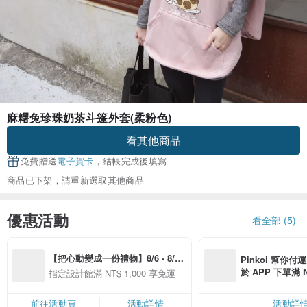
麻糬兔珍珠奶茶斗篷外套(柔粉色)
看其他商品
免費贈送
電子賀卡
，結帳完成後填寫
商品已下架，請重新選取其他商品
優惠活動
看全部 (5)
【把心動變成一份禮物】8/6 - 8/20 
Pinkoi 幫你付
精選品牌全館滿 NT$1,000 免運
於 APP 下單滿 
指定設計館滿 NT$ 1,000 享免運
運費 NT$ 100
前往活動頁
活動詳情
活動詳