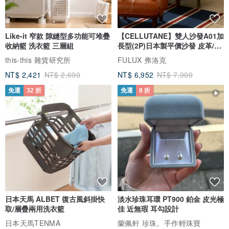
Like-it 窄款 隙縫型多功能可堆疊
【CELLUTANE】雙人沙發A01加
收納籃 洗衣籃 三層組
長型(2P)日本製平價沙發 皮革/燈
芯絨
this-this 雜貨研究所
FULUX 弗洛克
NT$ 2,421
NT$ 2,690
NT$ 6,952
NT$ 7,900
免運
32 折
免運
8 折
日本天馬 ALBET 復古風斜掛快
淡水珍珠耳環 PT900 鉑金 皮光極
取/層疊兩用洗衣籃
佳 近無瑕 耳勾設計
日本天馬TENMA
蘭佩軒 珍珠。手作輕珠寶