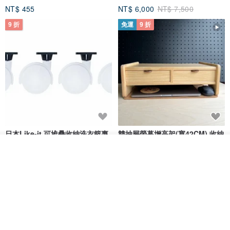
NT$ 455
NT$ 6,000
NT$ 7,500
9 折
免運
9 折
日本Like-it 可堆疊收納洗衣籃專
雙抽屜螢幕增高架(寬42CM) 收納
用 -滑滑便利輪 (專用輪)
書桌展示架 手工 客製化雷射雕刻
看其他商品
this-this 雜貨研究所
Pinocchio’s cabin
了解品牌
NT$ 234
NT$ 260
NT$ 3,026
NT$ 3,362
免運
68 折