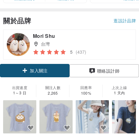
關於品牌
逛設計品牌
Mori Shu
台灣
5
(437)
加入關注
聯絡設計師
出貨速度
關注人數
回應率
上次上線
1～3 日
1 天內
2,265
100%