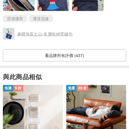
質感優異
運送迅速
麻糬兔富士山-多層收納零錢包
看品牌所有評價 (437)
與此商品相似
免運
9 折
免運
88 折