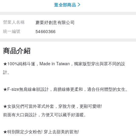
逛全部商品
營業人名稱
蘑栗紓創意有限公司
統一編號
54660366
商品介紹
★100%純棉斗篷，Made in Taiwan，獨家版型穿出與眾不同的設
計。
★F-size無肩線傘狀設計，肩膀線條更柔和，適合任何體型的女生。
★女孩兒們可當外罩式外套，穿脫方便，更顯可愛唷!
前面有大口袋設計，方便又可以藏手好溫暖。
★特別限定少女粉色! 穿上去甜美的冒泡!