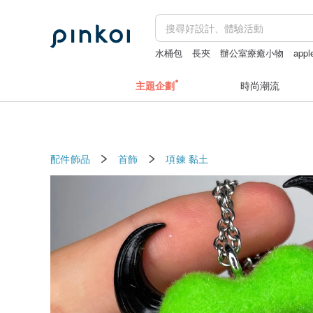
水桶包
長夾
辦公室療癒小物
app
fairy and you
花磚
主題企劃
時尚潮流
配件飾品
首飾
項鍊
黏土