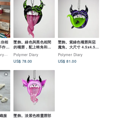
迷你相
墜飾。綠色與黑色相間
墜飾。紫綠色嘴唇與惡
手作禮
的嘴唇，配上犄角和獠
魔角。大尺寸 4.5x4.5
牙。尺寸較大。
公分。
相框工房
Polymer Diary
Polymer Diary
US$ 78.00
US$ 81.00
織服
墜飾。淡紫色精靈唇部