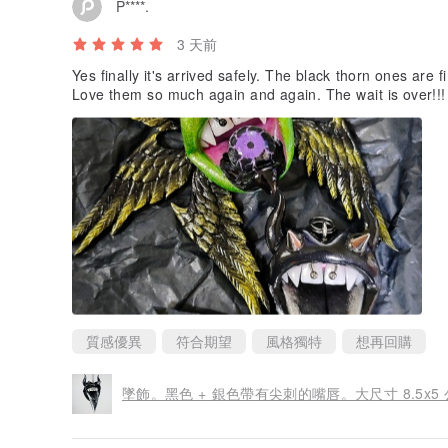
P****.
3 天前
Yes finally it's arrived safely. The black thorn ones are 
Love them so much again and again. The wait is over!!!
質感優異
符合期望
風格獨特
想再回購
墜飾。黑色 + 銀色帶有尖刺的嘴唇。大尺寸 8.5x5