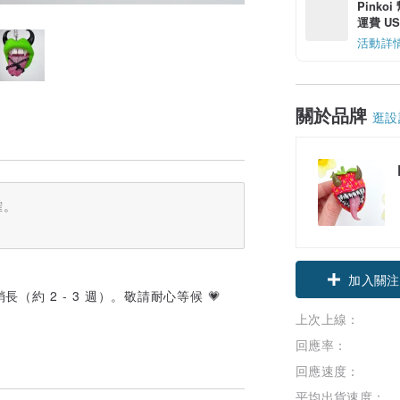
Pinko
運費 US$
活動詳
關於品牌
逛設
確。
加入關注
約 2 - 3 週）。敬請耐心等候 💗
上次上線：
回應率：
回應速度：
平均出貨速度：