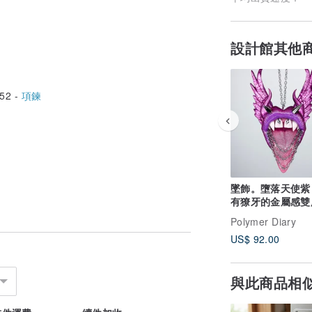
設計館其他
52 -
項鍊
墜飾。墮落天使紫 
有獠牙的金屬感雙
大尺寸 11x7.5 
Polymer Diary
US$ 92.00
與此商品相