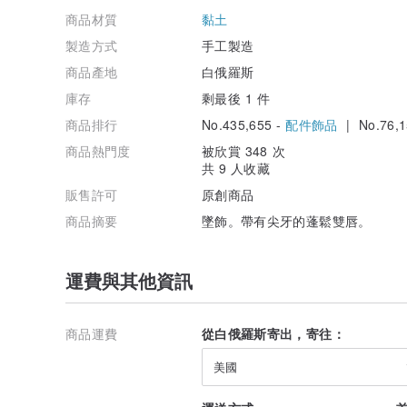
商品材質
黏土
製造方式
手工製造
商品產地
白俄羅斯
庫存
剩最後 1 件
商品排行
No.435,655 -
配件飾品
| No.76,1
商品熱門度
被欣賞 348 次
共 9 人收藏
販售許可
原創商品
商品摘要
墜飾。帶有尖牙的蓬鬆雙唇。
運費與其他資訊
商品運費
從白俄羅斯寄出，寄往：
美國