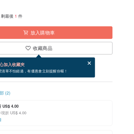
剩最後
1
件
放入購物車
收藏商品
賀卡，結帳完成後填寫
電子賀卡是什麼？
心加入收藏夾
9/12 到貨。
望清單不怕錯過，有優惠會立刻提醒你喔！
 (2)
US$ 4.00
折 US$ 4.00
情