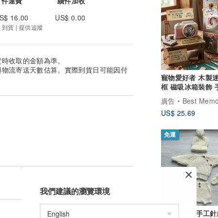
首件運費
續件加收
S$ 16.00
US$ 0.00
 到貨 | 提供追蹤
貨時收取的金額為準。
與物流寄送天數估算。實際到貨日可能因付
寵物愛好者 木製
框 磁吸冰箱裝飾 
物 自我犒賞 紀念
廣告
Best Memory｜木作
US$ 25.69
免運
我們建議的瀏覽環境
嬰兒象牙色手工針