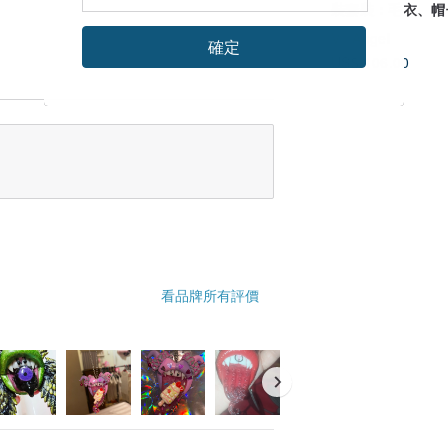
裝套裝：毛衣、帽
內褲、襪子。很多
V.I.Angel
確定
US$ 106.00
看品牌所有評價