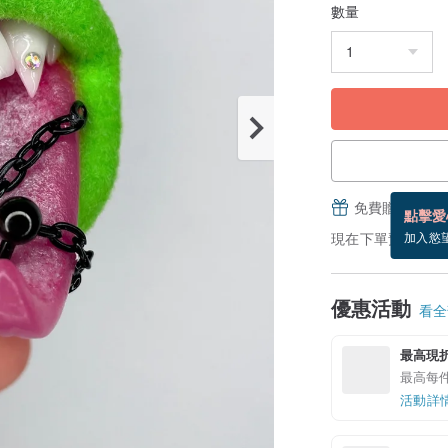
數量
免費贈送電子
點擊愛
現在下單預估 9/1~
加入慾
優惠活動
看全部
最高現折 
最高每件現
活動詳