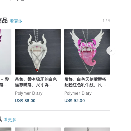
商品
1 / 4
看更多
+ 帶
吊飾。帶有獠牙的白色
吊飾。白色天使嘴唇搭
墜飾。墮
唇。
怪獸嘴唇。尺寸為
配粉紅色乳牛紋。尺寸
搭配一頂
公分。
8.5x5 公分。
大，11x8.5 公分。
冠。大型尺
Polymer Diary
Polymer Diary
Polymer 
分。
US$ 88.00
US$ 92.00
US$ 95.
似
看更多