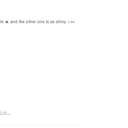
fire 🔥 and the other one is so shiny ✨👀
 公分。