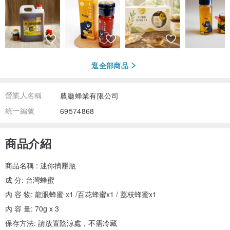
逛全部商品
營業人名稱
農廳蜂業有限公司
統一編號
69574868
商品介紹
商品名稱 : 迷你擠壓瓶
成 分: 台灣蜂蜜
內 容 物: 龍眼蜂蜜 x1 /百花蜂蜜x1 / 荔枝蜂蜜x1
內 容 量: 70g x 3
保存方法: 請放置陰涼處，不需冷藏