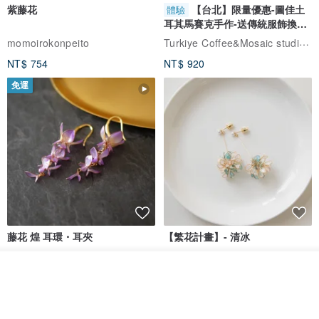
紫藤花
【台北】限量優惠-圖佳土
體驗
耳其馬賽克手作-送傳統服飾換裝
體驗
Turkiye Coffee&Mosaic studio土耳其咖啡與馬賽克燈工作坊
momoirokonpeito
NT$ 754
NT$ 920
免運
藤花 煌 耳環・耳夾
【繁花計畫】- 清冰
Dip art -nachugo-
紅花 hunghua
放入購物車
加入收藏
了解品牌
NT$ 2,125
NT$ 720
93 折