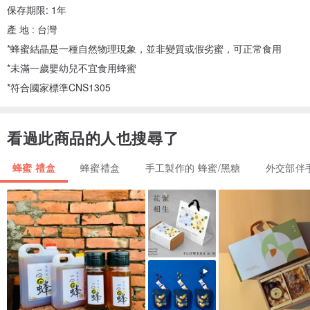
保存期限: 1年
產 地 : 台灣
*蜂蜜結晶是一種自然物理現象，並非變質或假劣蜜，可正常食用
*未滿一歲嬰幼兒不宜食用蜂蜜
*符合國家標準CNS1305
看過此商品的人也搜尋了
蜂蜜 禮盒
蜂蜜禮盒
手工製作的 蜂蜜/黑糖
外交部伴