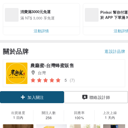
消費滿3000元免運
Pinkoi 幫你付
於 APP 下單滿 
滿 NT$ 3,000 享免運
運費 NT$ 100
活動詳情
活動詳
關於品牌
逛設計品牌
農廳蜜-台灣蜂蜜販售
台灣
5
(7)
加入關注
聯絡設計師
出貨速度
關注人數
回應率
上次上線
1 日內
1 天內
256
100%