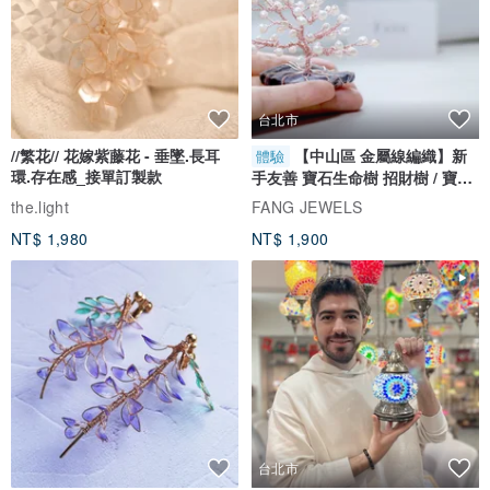
台北市
//繁花// 花嫁紫藤花 - 垂墜.長耳
【中山區 金屬線編織】新
體驗
環.存在感_接單訂製款
手友善 寶石生命樹 招財樹 / 寶石
自選
the.light
FANG JEWELS
NT$ 1,980
NT$ 1,900
台北市