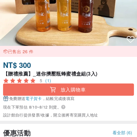
已售出 26 件
NT$ 300
【贈禮推薦】_迷你擠壓瓶蜂蜜禮盒組(3入)
5
(1)
放入購物車
免費贈送
電子賀卡
，結帳完成後填寫
現在下單預估 8/10~8/12 到貨。
設計館自行提供發票/收據，開立後將寄至購買人地址
優惠活動
看全部 (6)