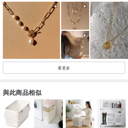
看更多
-------------------------------------------------------------------------------------
與此商品相似
-------------------
【★ 商品包裝】
時尚質感絨布小紙盒、精美黑色小提紙袋、夾鍊收納袋、高級奈米拭
銀布、名片保證卡(含材質保養說明)。