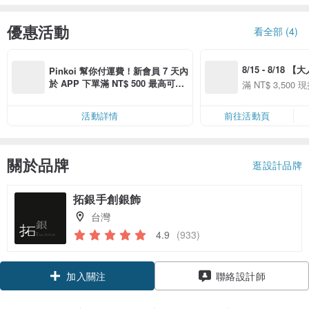
優惠活動
看全部 (4)
8/15 - 8/18 
Pinkoi 幫你付運費！新會員 7 天內
季】滿 NT$3500
於 APP 下單滿 NT$ 500 最高可折
滿 NT$ 3,500 現
50
運費 NT$ 100
50
活動詳情
前往活動頁
關於品牌
逛設計品牌
拓銀手創銀飾
台灣
4.9
(933)
加入關注
聯絡設計師