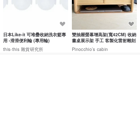
日本Like-it 可堆疊收納洗衣籃專
雙抽屜螢幕增高架(寬42CM) 收納
用 -滑滑便利輪 (專用輪)
書桌展示架 手工 客製化雷射雕刻
this-this 雜貨研究所
Pinocchio’s cabin
NT$ 234
NT$ 260
NT$ 3,026
NT$ 3,362
我要訂製
免運
68 折
加入收藏
了解品牌
日本squ+ SUN&WASSER可層疊
工業風_植物雙層展示層架/塊根/
置物洗衣籃-2入-多色可選
多肉植物/鐵網**歡迎客製**