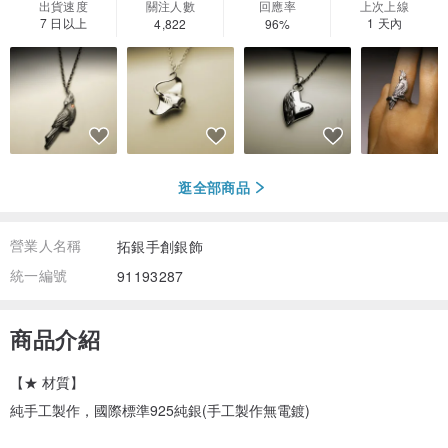
出貨速度
關注人數
回應率
上次上線
7 日以上
1 天內
4,822
96%
逛全部商品
營業人名稱
拓銀手創銀飾
統一編號
91193287
商品介紹
【★ 材質】
純手工製作，國際標準925純銀(手工製作無電鍍)