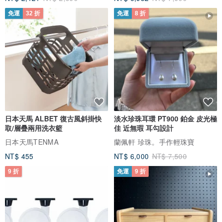
免運
32 折
免運
8 折
日本天馬 ALBET 復古風斜掛快
淡水珍珠耳環 PT900 鉑金 皮光極
取/層疊兩用洗衣籃
佳 近無瑕 耳勾設計
日本天馬TENMA
蘭佩軒 珍珠。手作輕珠寶
NT$ 455
NT$ 6,000
NT$ 7,500
9 折
免運
9 折