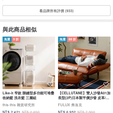
看品牌所有評價 (933)
與此商品相似
免運
9 折
免運
88 折
Like-it 窄款 隙縫型多功能可堆疊
【CELLUTANE】雙人沙發A01加
收納籃 洗衣籃 三層組
長型(2P)日本製平價沙發 皮革/燈
芯絨
this-this 雜貨研究所
FULUX 弗洛克
NT$ 2,421
NT$ 2,690
NT$ 6,952
NT$ 7,900