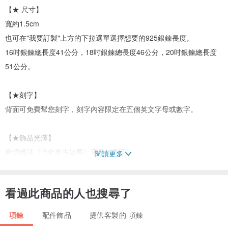
【★ 尺寸】
寬約1.5cm
也可在"我要訂製"上方的下拉選單選擇想要的925銀鍊長度。
16吋銀鍊總長度41公分，18吋銀鍊總長度46公分，20吋銀鍊總長度
51公分。
【★刻字】
背面可免費幫您刻字，刻字內容限定在五個英文字母或數字。
【★飾品光澤】
麻煩備註《琉化復古染黑》還是《亮面》
閱讀更多
看過此商品的人也搜尋了
項鍊
配件飾品
提供客製的 項鍊