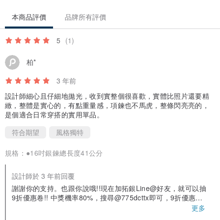
本商品評價
品牌所有評價
5
(1)
柏*
3 年前
設計師細心且仔細地拋光，收到實整個很喜歡，實體比照片還要精
緻，整體是實心的，有點重量感，項鍊也不馬虎，整條閃亮亮的，
是個適合日常穿搭的實用單品。
符合期望
風格獨特
規格：
●16吋銀鍊總長度41公分
設計師於 3 年前回覆
謝謝你的支持。也跟你說哦!!現在加拓銀Line@好友，就可以抽
9折優惠卷!! 中獎機率80%，搜尋@775dcttx即可，9折優惠卷
買拓銀商品可以折很多的，可以在拓銀誠品松菸店使用，但記
更多
得要回覆【我是拓銀好友】，快去抽哦 ~