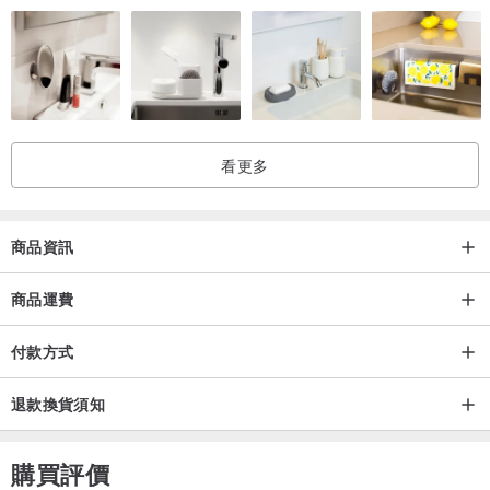
【★ 保固】
項鍊類保固僅限於墜飾，項鍊如有任何問題可於七天內寄回，我們會
立即更換新產品給你，也可免費清洗保養，但須酌收郵資，一個月後
恕不提供保固。
看更多
【★ 保養方式】
1.經常配戴，人體油脂可提供保護，讓飾品不易變黑。
2.若長時間不配戴，可以用拭銀布擦拭後放入密封袋。
商品資訊
3.勿浸泡溫泉，海水以及化學藥劑，以免硫化變黑。
4.平時清理可用牙刷沾牙膏輕輕刷洗，再以清水洗淨吹風機吹乾即
商品運費
可。
付款方式
退款換貨須知
購買評價