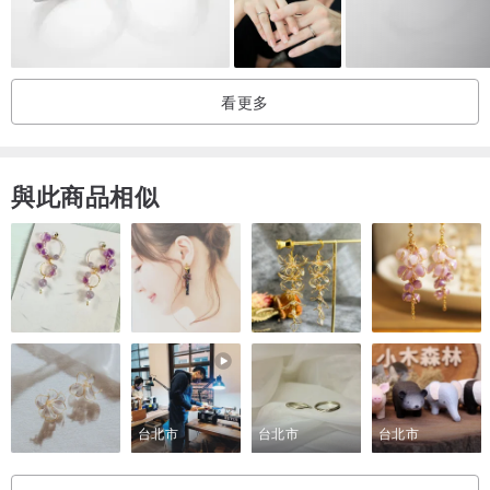
#13
17.8
55.9
#14
18.2
57.1
#15
19.0
59.6
看更多
#16
19.4
60.9
#17
19.8
62.1
與此商品相似
#18
20.0
62.8
#19
20.5
64.4
最百搭就是他( ੭❛◡❛)੭
不規則的表面是亮點，簡約又時髦的effortless chic.ᐟ
指節戒的效果也很顯手細，最喜歡不同尺寸一起疊戴
台北市
台北市
台北市