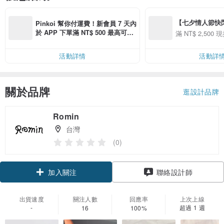
【七夕情人節快閃】8
Pinkoi 幫你付運費！新會員 7 天內
用 APP 購買任一
於 APP 下單滿 NT$ 500 最高可折
滿 NT$ 2,500 現
00 現折 NT$100
運費 NT$ 100
活動詳情
活動詳
關於品牌
逛設計品牌
Romin
台灣
(0)
加入關注
聯絡設計師
出貨速度
關注人數
回應率
上次上線
-
超過 1 週
16
100%