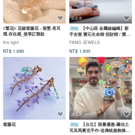
台北市
//繁花// 花嫁紫藤花 - 垂墜.長耳
【中山區 金屬線編織】新
體驗
環.存在感_接單訂製款
手友善 寶石生命樹 招財樹 / 寶石
自選
the.light
FANG JEWELS
NT$ 1,980
NT$ 1,900
台北市
紫藤花
【台北】限量優惠-圖佳土
體驗
耳其馬賽克手作-送傳統服飾換裝