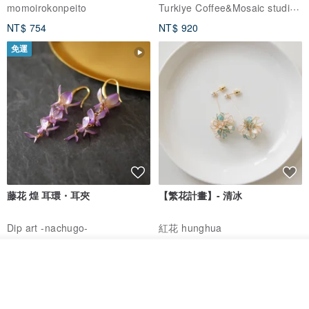
體驗
Turkiye Coffee&Mosaic studio土耳其咖啡與馬賽克燈工作坊
momoirokonpeito
NT$ 754
NT$ 920
免運
藤花 煌 耳環・耳夾
【繁花計畫】- 清冰
Dip art -nachugo-
紅花 hunghua
NT$ 2,125
NT$ 720
我要訂製
93 折
加入收藏
了解品牌