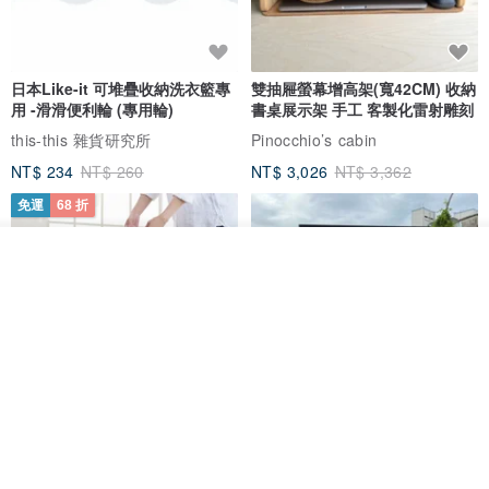
日本Like-it 可堆疊收納洗衣籃專
雙抽屜螢幕增高架(寬42CM) 收納
用 -滑滑便利輪 (專用輪)
書桌展示架 手工 客製化雷射雕刻
this-this 雜貨研究所
Pinocchio’s cabin
NT$ 234
NT$ 260
NT$ 3,026
NT$ 3,362
免運
68 折
看其他商品
了解品牌
日本squ+ SUN&WASSER可層疊
工業風_植物雙層展示層架/塊根/
置物洗衣籃-2入-多色可選
多肉植物/鐵網**歡迎客製**
日本squ+
銳龍工藝設計