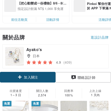
【把心動變成一份禮物】8/6 - 8/20 
Pinkoi 幫你付
精選品牌全館滿 NT$1,000 免運
於 APP 下單滿 
指定設計館滿 NT$ 1,000 享免運
運費 NT$ 100
前往活動頁
活動詳情
活動詳
關於品牌
逛設計品牌
Ayako's
日本
4.9
(409)
加入關注
聯絡設計師
出貨速度
關注人數
回應率
上次上線
1～3 日
1 天內
2,574
100%
免運
免運