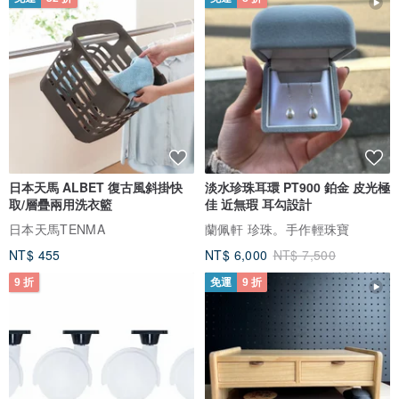
日本天馬 ALBET 復古風斜掛快
淡水珍珠耳環 PT900 鉑金 皮光極
取/層疊兩用洗衣籃
佳 近無瑕 耳勾設計
日本天馬TENMA
蘭佩軒 珍珠。手作輕珠寶
NT$ 455
NT$ 6,000
NT$ 7,500
9 折
免運
9 折