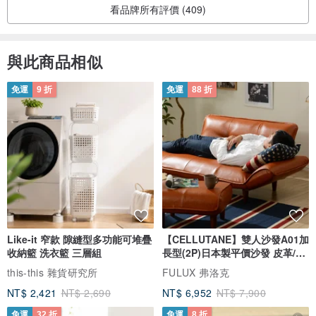
看品牌所有評價 (409)
與此商品相似
免運
9 折
免運
88 折
Like-it 窄款 隙縫型多功能可堆疊
【CELLUTANE】雙人沙發A01加
收納籃 洗衣籃 三層組
長型(2P)日本製平價沙發 皮革/燈
芯絨
this-this 雜貨研究所
FULUX 弗洛克
NT$ 2,421
NT$ 2,690
NT$ 6,952
NT$ 7,900
免運
32 折
免運
8 折