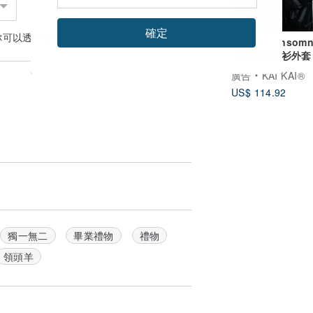
確定
你可以透過
聯絡設計師
討論合適的運送方式
KAIKAI - Insomn
皮革短袖襯衫外套
特風貌與光感，
廣告
KAI KAI®
US$ 114.92
祝福的象徵。
化涵義，
玉添圓滿。」
、色帶不均或晶體棉絮皆屬自然現象。
獨一無二
畢業禮物
禮物
然紋理。
領頭羊
保養方式不同而呈現不同風貌。