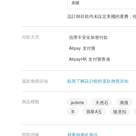
古人以佩玉為美，常言「黃金有價，玉無價。」
美國
玉石歷經歲月自然孕育，其溫潤光澤與細膩質感，
使其在東方文化中被視為品德與吉祥的象徵。
設計師目前尚未設定美國的運費，
隨著時間與配戴習慣不同，玉石會展現屬於每位主人的獨
因此常被視為陪伴人生歲月的文化意涵。
付款方式
信用卡安全加密付款
翡翠隱於玉璞之中，卻流露出寧靜溫潤的氣質。
Alipay 支付寶
它含蓄深沉、恆久致遠，不僅是一件飾品，更是一份真誠
AlipayHK 支付寶香港
不同圖案與雕刻題材，在民俗文化中各自承載不同寓意，
象徵平安、圓滿、富貴與人生順遂。送禮前若能了解其文
便能「物到意達」，讓祝福更具心意與溫度。
退款換貨須知
點我了解設計館的退款換貨須知
女性佩戴玉石亦有民間說法：「婚前戴玉結好緣，婚後戴
此為傳統文化寓意分享。
•每顆天然礦石皆經長時間自然形成，紋理、冰裂、礦缺
商品標籤
jadeite
天然石
滴溜
製作過程中會挑選較為明顯之瑕疵，但無法保證完全無天
羊
翡翠A玉
隨意扣
若追求絕對完美者，請審慎評估後再購買。
不同礦石在色澤與光感表現上皆有所差異，也會因配戴與
如有任何疑問歡迎私訊詢問。
問題回報
我要檢舉此商品