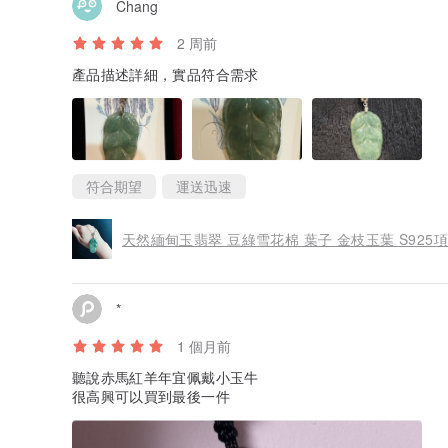
Chang
2 周前
產品描述詳細，實品符合需求
符合期望
運送迅速
天然緬甸玉翡翠 豆綠雪花棉 葉子 金枝玉葉 S925項
*
1 個月前
聽說赤馬紅羊年宜佩戴小玉牛
很高興可以買到最後一件