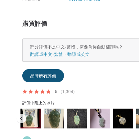
• 請避免接觸化學物質。
• 避免睡眠或劇烈活動時配戴。
• 建議定期清潔與保養，以維持良好狀態。
購買評價
• 手工製作飾品請避免大力拉扯或碰撞。
•商品出貨前皆會進行基礎整理與清潔。
•天然礦石在不同文化中常被賦予象徵意義與祝福寓意。
•部分消費者會依顏色或個人喜好選擇配戴，作為心念寄託
部分評價不是中文-繁體，需要為你自動翻譯嗎？
（以上為文化觀點與象徵分享，僅供參考。）
翻譯成中文-繁體
翻譯成英文
•商品屬天然礦石設計飾品，不具任何醫療效能，亦非醫療
脈輪概念源自印度瑜珈文化，被視為象徵不同能量面向的
部分愛好者會依顏色選擇對應礦石作為搭配參考。
品牌所有評價
•我們每件商品都有用PVC飾品保護袋裝，再加專屬愛心泡
元手鍊及項鍊商品另會使用Miss la專屬盒包裝。
• 手鍊類附完整保固卡，以及保養說明，提供免費保固換線
5
(1,304)
題，也可以與我們諮詢。
• 如有任何配戴疑問，歡迎聯繫。
評價中附上的照片
• 下單前請確認尺寸與商品說明。
• 商品屬客製尺寸製作，依消費者保護法第19條規定，不
• 若商品有重大瑕疵，仍可依法處理。
• 商品照於自然光下拍攝，因螢幕差異可能略有色差，請
• 以上為民俗文化與能量象徵說法，商品屬飾品收藏用途