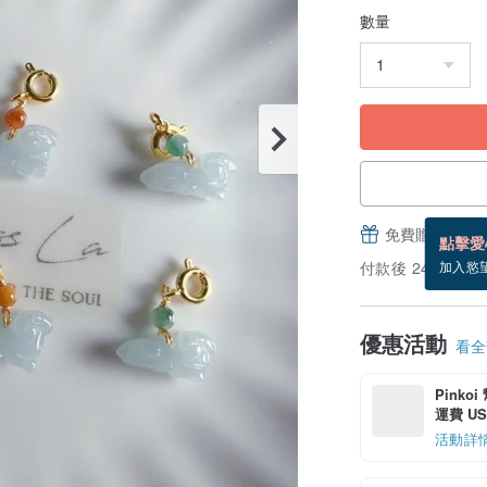
數量
免費贈送電子
點擊愛
付款後 24 小時
加入慾
優惠活動
看全部
Pinko
運費 US$
活動詳