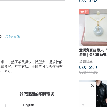
運將會接踵而來，乃吉運之兆。
US$ 102.45
95 折
吉祥”多作“吉羊”。寓意吉祥如意，凡事洋
)，事事順心。佩戴玉雕羊可以護佑事業順
9 -
吊飾/掛飾
所以羊也像徵生活美好、事業美好、愛情
溫潤寶寶藍 飄花 
吊墜 | 天然緬甸
快，體型大，是放牧的好對象，所以羊也
翠
有它的主人生活和和美美，日子一天比一天
緣圓翡翠
來求生，然而羊長得快，體型大，是放牧的
五穀豐登、年年有餘。玉雕羊可以護佑擁有
US$ 109.18
比一天好。
US$ 114.92
玉器質地晶瑩剔透，細膩飽滿，將羊雕刻
來的財氣，寓意招財進寶、財運滾滾。
我們建議的瀏覽環境