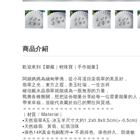
商品介紹
歡迎來到【樂藏｜輕珠寶｜手作能量】
闆娘媽媽為緬甸華僑，從小耳濡目染翡翠的美及好，
翡翠之光，東方之霞，美玉吐瑞，一生吉祥
確信戴水晶翡翠就能成為一股無形的力量，
戰勝各種難關，想把這份能量分享給每一位需要能量的人
帶來幸福，並能代表屬於自己的嚮往與質感。
＝＝＝＝＝＝＝＝＝＝＝＝＝＝＝＝＝＝＝＝
｜材質 / Material｜
▪天然翡翠A玉-冰玉羊尺寸大約1.2x0.8x0.5cm(+-0.5cm)
▪天然綠翡、黃翡、紅翡頂珠
▪保色14K真金包銅配件➔ 不易掉色、保色持久、防過敏
＝＝＝＝＝＝＝＝＝＝＝＝＝＝＝＝＝＝＝