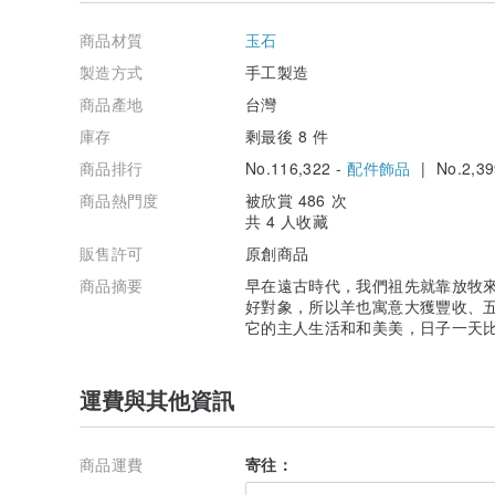
羊雕刻於玉器之上也有三陽開泰之意，象徵要交好運，好
商品材質
玉石
❃寓意二
中國古代“吉祥”多被寫作“吉羊”，古器物上的銘文即將“
製造方式
手工製造
洋得意，樣樣得意(雕刻羊和如意)，樣樣如意(雕刻有如意
商品產地
台灣
心，帶來事業上的好運。
庫存
剩最後 8 件
❃寓意三
商品排行
No.116,322 -
配件飾品
| No.2,39
羊通假於甲骨文中的“美”，也就是頭頂大角的羊形象，
美好，日子一天比一天好。
商品熱門度
被欣賞 486 次
共 4 人收藏
❃寓意四
早在遠古時代，我們祖先就靠放牧來求生，然而羊長得
販售許可
原創商品
寓意大獲豐收、五穀豐登、年年有餘。玉雕羊可以護佑擁
商品摘要
早在遠古時代，我們祖先就靠放牧
好。
好對象，所以羊也寓意大獲豐收、
它的主人生活和和美美，日子一天
❃寓意五
玉雕羊代表著財氣。羊體型龐大豐腴，兩眼有神，加上
於玉器之上盡顯富貴之態，使擁有它的主人可以感受其帶
運費與其他資訊
💎樂藏輕珠寶｜翡翠文化與購物說明
「人養玉三年，玉養人一生。」
商品運費
寄往：