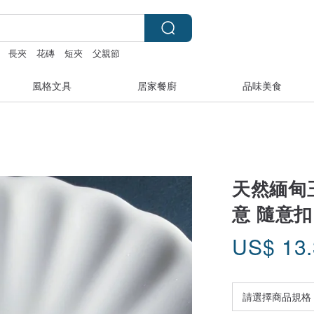
長夾
花磚
短夾
父親節
風格文具
居家餐廚
品味美食
天然緬甸玉
意 隨意扣
US$
13