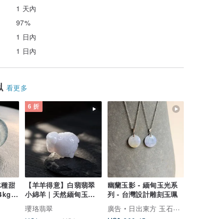
1 天內
97%
1 日內
1 日內
似
看更多
6 折
冰種甜
【羊羊得意】白翡翡翠
幽蘭玉影 - 緬甸玉光系
kgf
小綿羊 | 天然緬甸玉翡
列 - 台灣設計雕刻玉珮
翠A貨 | 送禮
瓔珞翡翠
廣告
日出東方 玉石作坊 Oriental Sunrise