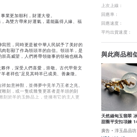
上次上線：
加入關注
回應率：
、事業更加順利，財運大發。
場，為雙方帶來好運氣，還能贏得人緣、福
回應速度：
平均出貨速度：
神寫照，同時更是被中華人民賦予了美好的
肌肉彰顯了作為領頭羊的自信。領頭羊，是
與此商品相
的崇高威望，人們將帶領做事的領袖也稱為
之夥伴，深受人們喜愛，崇敬。古代甲骨文
”，“羊者祥也”足見其時羊已成美、善象徵。
吉祥如意神獸，並傳夢中見羊乃王者之兆。
實雕刻，或一隻或幾隻更甚者是羊頭的刻
，雕刻於羊的玉飾品上，使擁有它的主人更
天然緬甸玉翡翠 
清時期，民間傳說曾把青陽、紅陽、白陽，
甜圈平安扣項鍊 14
種吉祥語，它表示大地回春，萬象更新的意
注金項鍊 14Kgf
廣告
淳玉晶品坊
陽”)在溫暖的陽光下吃草來象徵。將三隻