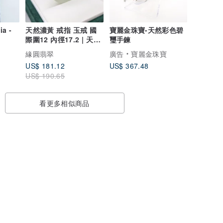
ia -
天然濃黃 戒指 玉戒 國
寶麗金珠寶-天然彩色碧
際圍12 內徑17.2 | 天然
璽手鍊
緬甸玉A貨翡翠
緣圓翡翠
廣告
寶麗金珠寶
US$ 181.12
US$ 367.48
US$ 190.65
看更多相似商品