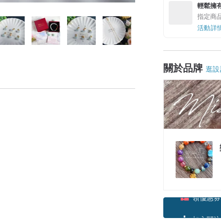
輕鬆擁
指定商
活動詳
關於品牌
逛設
，
領優惠券