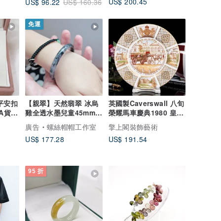
US$ 200.45
US$ 96.22
US$ 160.36
免運
平安扣
【親翠】天然翡翠 冰烏
英國製Caverswall 八旬
玉A貨翡
雞全透水墨兒童45mm手
榮耀馬車慶典1980 皇太
鐲
后誕辰紀念骨瓷盤
廣告
螺絲帽帽工作室
擎上閣裝飾藝術
US$ 177.28
US$ 191.54
95 折