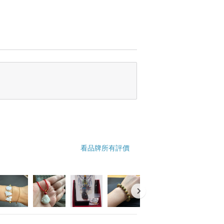
與生活陪伴。
用品。
傳統說法。
綿袋，最後都還會用紙盒包裝，滿NT800
乙次(手繩類除外)，如有任何水晶佩戴問
看品牌所有評價
適用七日鑑賞期。
以實品為準。
，非醫療用品。