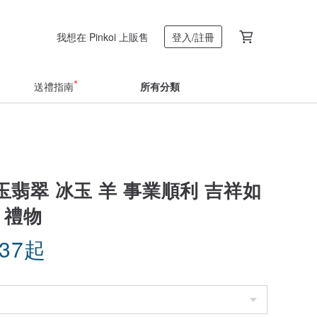
我想在 Pinkoi 上販售
登入/註冊
送禮指南
所有分類
翡翠 冰玉 羊 事業順利 吉祥如
 禮物
.37
起