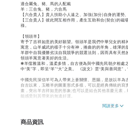
適合屬兔、豬、馬的人配戴
羊：三合兔、豬，六合馬
【六合貴人】貴人扶助小人遠之、加強(加分)自身的運勢
【三合貴人】彼此間互相作用，產生互助和合(契合)的磁
祿。
【領頭羊】
寄予了吉祥如意的美好願望。領頭羊是我們中華兒女的精
寓意，山羊威武的樣子十分有神，捲曲的的羊角，雄渾的
羊群中自我優勝劣汰自我競爭的競選法則，因而具有天然
領頭羊寓意著美好的生活。
❃羊儒雅溫和，溫柔多情，自古便為與中國先民朝夕相處
中“美”字，即呈“羊”“大”之美。 《說文》雲“美與善同意
中國先民深信羊可為人帶來上蒼關懷、恩賜，是故以羊為
自古以來，玉雕羊的圖案形式多樣，可以是經典傳統的寫
畫，突出羊吉祥如意的形象;也可以是結合其他喜慶元素
能感受到其帶來的無邊好運。
❃寓意一
羊與“祥”和“陽”諧音，有著吉祥如意的美好寓意。明
分別代表過去、現在和將來。民間喜用的“三陽開泰”是一
商品資訊
義。也是興旺發達，諸事順遂的稱頌，圖案以三隻羊(諧音“