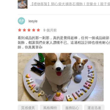
【禮物客製】開心柴犬擴香石擺飾 I 音樂盒 I 親子
leeyie
9 個月前
看到成品的那一剎那，真的是覺得超棒，任何一個成品細節
裝飾，都讓我們全家人讚嘆不已。這過程設計師也很有耐心
師，你真厲害👍
質感優異
風格獨特
服務貼心
運送迅速