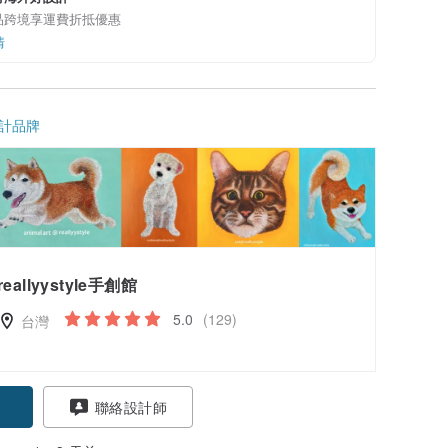
品跨境享運費折抵優惠
情
計品牌
reallyystyle手創館
5.0
(129)
台灣
聯絡設計師