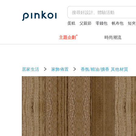
蛋糕
父親節
零錢包
帆布包
短夾
主題企劃
時尚潮流
居家生活
家飾佈置
香氛/精油/擴香
其他材質