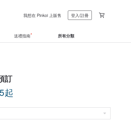
我想在 Pinkoi 上販售
登入/註冊
送禮指南
所有分類
預訂
35
起