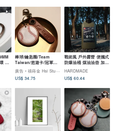
9MM
棒球/鑰匙圈/Team
戰術風 戶外露營 便攜式
環 能
Taiwan/悠遊卡/冠軍優
防爆油桶 煤油油壺 加厚
化
惠/客製英文/免費贈吊飾
10L油桶套裝
廣告
禧蒔金 Hsi Studio
HARDMADE
US$ 34.75
US$ 60.44