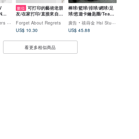
V
可打印的藝術老朋
棒球/籃球/排球/網球/足
數位
N
球/悠遊卡鑰匙圈/Team
友/在家打印/直接來自藝
RTS
Taiwan/客製
術家
頓手工皮件
Forget About Regrets
廣告
禧蒔金 Hsi Studio
US$ 10.30
US$ 45.88
看更多相似商品