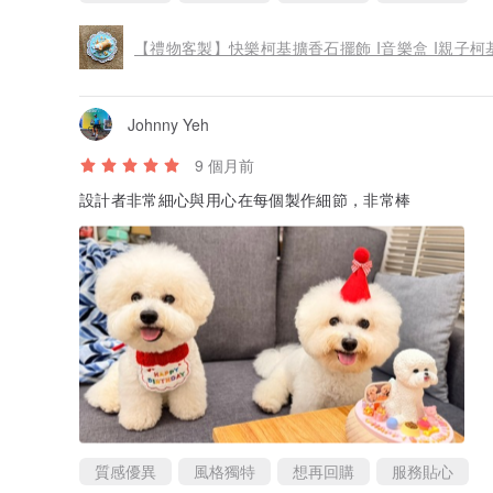
【禮物客製】快樂柯基擴香石擺飾 I音樂盒 I親子柯
Johnny Yeh
9 個月前
設計者非常細心與用心在每個製作細節，非常棒
質感優異
風格獨特
想再回購
服務貼心