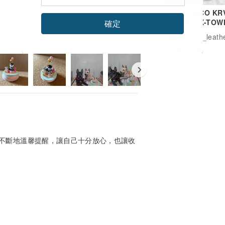
光陽 KYMCO KR
YOGURT X-TOW
確定
看品牌所有評價
LIKE DT X RCS 
廣告
TTP_leathers 波賽
鑰匙包 鑰匙圈
US$ 27.09
不斷地溫馨提醒，讓自己十分放心，也讓收