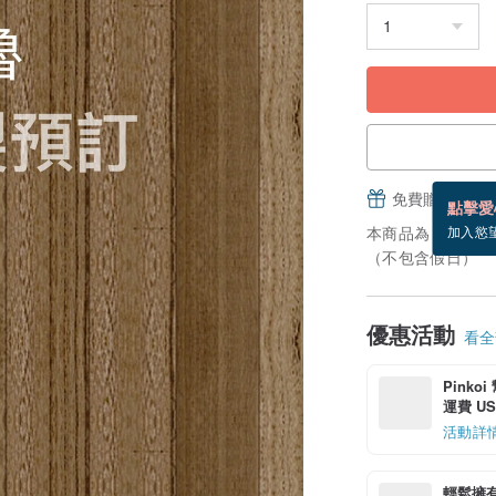
免費贈送電子
點擊愛
本商品為「接單訂
加入慾
（不包含假日）
優惠活動
看全部
Pinko
運費 US$
活動詳
輕鬆擁