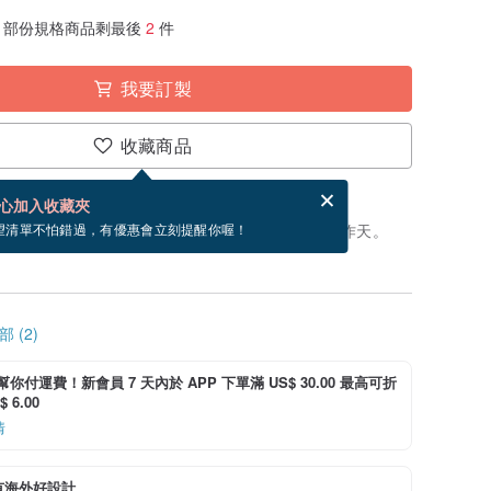
部份規格商品剩最後
2
件
我要訂製
收藏商品
賀卡，結帳完成後填寫
電子賀卡是什麼？
心加入收藏夾
製」。付款後，從開始製作到寄出商品為 12 個工作天。
望清單不怕錯過，有優惠會立刻提醒你喔！
 (2)
i 幫你付運費！新會員 7 天內於 APP 下單滿 US$ 30.00 最高可折
 6.00
情
有海外好設計