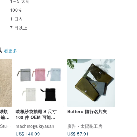
1～3 天前
100%
1 日內
7 日以上
似
看更多
/球類
歐根紗袋抽繩 S 尺寸
Buttero 隨行名片夾
卡鑰匙
100 件 OEM 可能
5color
udio
machinojyukiyasan
廣告
太陽鞄工房
US$ 140.09
US$ 57.91