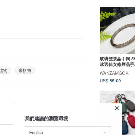
玻璃體茶晶手鐲 5
冰透仙女條煙晶手
量平穩舒緩保護淨
禮物
米格魯
WANZAMGOK
US$ 85.09
我們建議的瀏覽環境