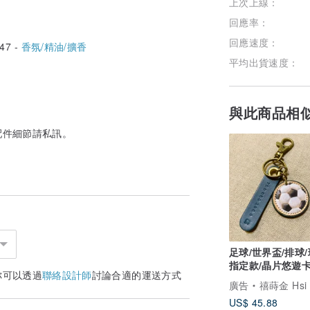
上次上線：
回應率：
回應速度：
47 -
香氛/精油/擴香
平均出貨速度：
與此商品相
配件細節請私訊。
足球/世界盃/排球
指定款/晶片悠遊
你可以透過
聯絡設計師
討論合適的運送方式
圈/客製英文
廣告
禧蒔金 Hsi St
US$ 45.88