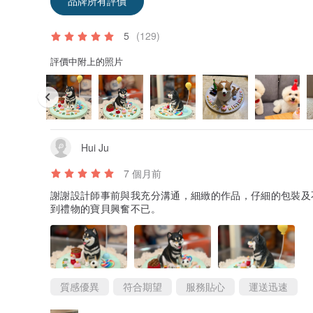
品牌所有評價
5
(129)
評價中附上的照片
Hui Ju
7 個月前
謝謝設計師事前與我充分溝通，細緻的作品，仔細的包裝及
到禮物的寶貝興奮不已。
質感優異
符合期望
服務貼心
運送迅速