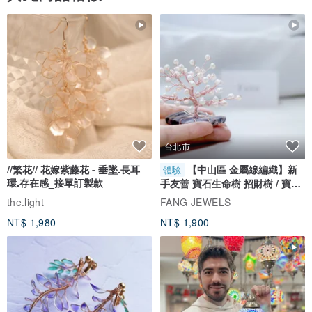
台北市
//繁花// 花嫁紫藤花 - 垂墜.長耳
【中山區 金屬線編織】新
體驗
環.存在感_接單訂製款
手友善 寶石生命樹 招財樹 / 寶石
自選
the.light
FANG JEWELS
NT$ 1,980
NT$ 1,900