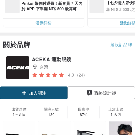
【七夕情人節快閃】8
Pinkoi 幫你付運費！新會員 7 天內
用 APP 購買任一
於 APP 下單滿 NT$ 500 最高可折
滿 NT$ 2,500 現
00 現折 NT$100
運費 NT$ 100
活動詳情
活動詳
關於品牌
逛設計品牌
ACEKA 運動眼鏡
台灣
4.9
(24)
加入關注
聯絡設計師
出貨速度
關注人數
回應率
上次上線
1～3 日
1 天內
139
87%