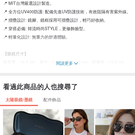
📍 MIT台灣嚴選設計製造。
📍 全方位UV400防護: 配備先進UV防護技術，有效阻隔有害紫外線。
📍 摺疊設計: 鏡腳、鏡框採用可摺疊設計，輕巧好收納。
📍 穿搭必備: 韓流時尚STYLE，更修飾臉型。
📍 輕量化設計: 無重力的舒適體驗。
【眼鏡尺寸】
鏡面寬：14.5 cm；鼻中：2 cm；鏡高：5 cm；鏡腳長：13.5 cm
閱讀更多
看過此商品的人也搜尋了
太陽眼鏡/墨鏡
配件飾品