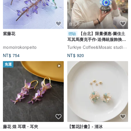
台北市
紫藤花
【台北】限量優惠-圖佳土
體驗
耳其馬賽克手作-送傳統服飾換裝
體驗
Turkiye Coffee&Mosaic studio土耳其咖啡與馬賽克燈工作坊
momoirokonpeito
NT$ 754
NT$ 920
免運
藤花 煌 耳環・耳夾
【繁花計畫】- 清冰