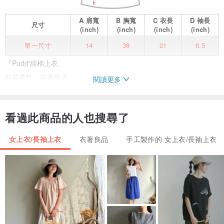
A
肩寬
B
胸寬
C
衣長
D
袖長
尺寸
(inch)
(inch)
(inch)
(inch)
單一尺寸
14
38
21
6.5
『Pudd'純棉上衣
材質柔軟，穿著舒適。
閱讀更多
腰間綁帶設計，可依個人身形調整胸圍，最大可至38吋。
看過此商品的人也搜尋了
* 三色選擇
磚紅 (Brick)：
th.pinkoi.com/product/Gw2DQLmG
女上衣/長袖上衣
衣著良品
手工製作的 女上衣/長袖上衣
靛藍 (Indigo)：
th.pinkoi.com/product/J8iw3kfZ
沙色 (Sand)：
th.pinkoi.com/product/qKyy6Qig