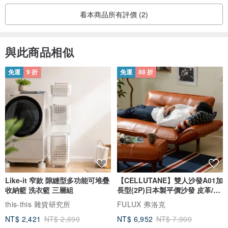
看本商品所有評價 (2)
注意事項
與此商品相似
客製化衣服(有加字）不接受退換貨,除非瑕疵
免運
9 折
免運
88 折
(輕微勾紗/色差/小範圍可清洗污漬等成衣或印製程序上不可避免之狀
況無法定義為瑕疵)
請胖粉們務必確認尺寸再下單唷
任何問題請在收到商品七天內提出
照片及圖片有盡力依實際顏色做呈現
Like-it 窄款 隙縫型多功能可堆疊
【CELLUTANE】雙人沙發A01加
收納籃 洗衣籃 三層組
長型(2P)日本製平價沙發 皮革/燈
顏色誤差是一定的請自行斟酌購買
芯絨
this-this 雜貨研究所
FULUX 弗洛克
圖案大小由設計師來設定,如有特殊需求請告知
NT$ 2,421
NT$ 2,690
NT$ 6,952
NT$ 7,900
啾咪希望大家喜歡胖寶牌tee