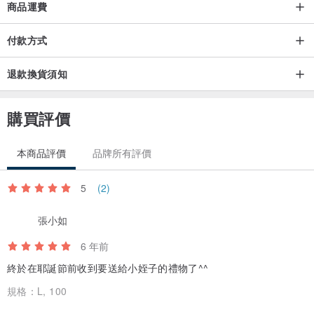
商品運費
線條胖妞（綠/深藍/燕麥）
付款方式
退款換貨須知
胖胖心情（黑/深藍/燕麥）
購買評價
本商品評價
品牌所有評價
客製加字
5
(2)
另加＄150設計費/可對稿至多三次
客製加字一律加入官方line訂製
張小如
@qna4186x
6 年前
網站下單不提供客製服務
終於在耶誕節前收到要送給小姪子的禮物了^^
基本上什麼文都可以/因為全部都是闆P手繪
規格：
L, 100