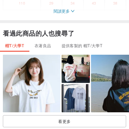
110
29
34
43
38
閱讀更多
120
31
36
46
42
130
33
38
50
47
看過此商品的人也搜尋了
140
35
40
53
51
帽T/大學T
衣著良品
提供客製的 帽T/大學T
150
37
43
56
55
WM
37
45
63
58
S
41
47
64
61
M
44
50
67
62
L
47
53
70
63
XL
50
56
73
63
XXL
53
59
76
64
看更多
為了安全考量/兒童尺寸100-150cm不附防風繩