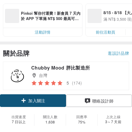
8/15 - 8/18 
Pinkoi 幫你付運費！新會員 7 天內
季】滿 NT$3500
於 APP 下單滿 NT$ 500 最高可折
滿 NT$ 3,500 現
50
運費 NT$ 100
50
活動詳情
前往活動頁
關於品牌
逛設計品牌
Chubby Mood 胖比製造所
台灣
5
(174)
加入關注
聯絡設計師
出貨速度
關注人數
回應率
上次上線
7 日以上
3～7 天前
1,638
75%