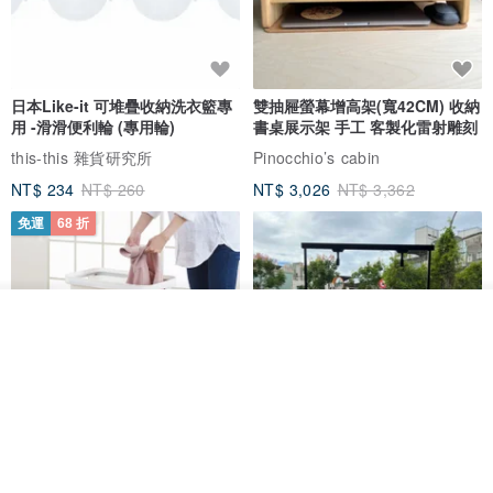
日本Like-it 可堆疊收納洗衣籃專
雙抽屜螢幕增高架(寬42CM) 收納
用 -滑滑便利輪 (專用輪)
書桌展示架 手工 客製化雷射雕刻
this-this 雜貨研究所
Pinocchio’s cabin
NT$ 234
NT$ 260
NT$ 3,026
NT$ 3,362
免運
68 折
看其他商品
了解品牌
日本squ+ SUN&WASSER可層疊
工業風_植物雙層展示層架/塊根/
置物洗衣籃-2入-多色可選
多肉植物/鐵網**歡迎客製**