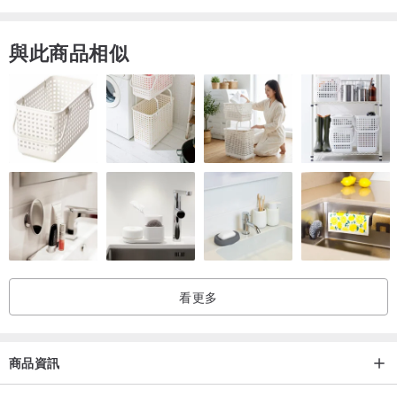
與此商品相似
請下單尺寸後,務必在備註欄標示款式及顏色！
款式
小胖頭（黑/綠/燕麥）
胖妞頭（灰/深藍/酒紅）
看更多
線條小胖（黑/灰/酒紅）
商品資訊