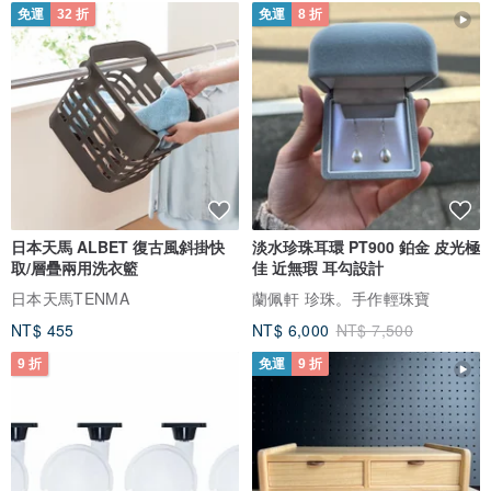
免運
32 折
免運
8 折
衣服不是自家生產,有可能會缺貨,如遇缺貨會主動告知,看是更改顏色
或是取消訂單唷,請見諒,謝謝
日本天馬 ALBET 復古風斜掛快
淡水珍珠耳環 PT900 鉑金 皮光極
取/層疊兩用洗衣籃
佳 近無瑕 耳勾設計
日本天馬TENMA
蘭佩軒 珍珠。手作輕珠寶
NT$ 455
NT$ 6,000
NT$ 7,500
9 折
免運
9 折