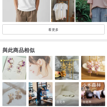
是藝術創作、獨立音樂、人文環境、社會議題，我們該關注關懷的，
其實還有很多很多，擁抱這些概念、想法及衝突，讓素未謀面的人有
了交集。
看更多
我們想成為一個開始，從一張圖和一件T恤，看見一個故事、一種觀
點、一種意志的體現，以及藝術家持續不斷的專注熱情，我們努力在
T恤身上，賦予更多的價值，讓 ViewFinder 跟市面上的T恤有一些些
與此商品相似
的不同。
【產品資訊】
長袖大學T恤採用 50% 美國純棉 + 50% 聚酯纖維布料，內裡為綿密
舒適的刷毛材質，經預縮處理可降低洗滌後的縮水機率，正常洗滌與
穿著下，領口、袖口與衣身不變形、不易起毛球。
台北市
台北市
台北市