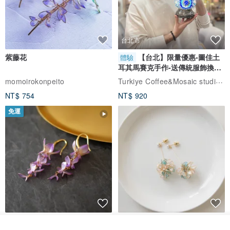
台北市
紫藤花
【台北】限量優惠-圖佳土
體驗
耳其馬賽克手作-送傳統服飾換裝
體驗
Turkiye Coffee&Mosaic studio土耳其咖啡與馬賽克燈工作坊
momoirokonpeito
NT$ 754
NT$ 920
免運
藤花 煌 耳環・耳夾
【繁花計畫】- 清冰