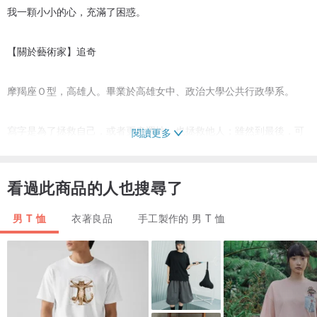
我一顆小小的心，充滿了困惑。
【關於藝術家】追奇
摩羯座Ｏ型，高雄人。畢業於高雄女中、政治大學公共行政學系。
寫字是為了拯救自己，或者更幸運地，也拯救他人；雖然到最後，可
閱讀更多
能誰都拯救不了。著有詩文集《這裡沒有光》，詩集《結痂》、《任
性無為》。
看過此商品的人也搜尋了
【關於 ViewFinder】找到與自我意識相同的T恤
男 T 恤
衣著良品
手工製作的 男 T 恤
ViewFinder = 相機的觀景窗
透過觀景窗，視野變得更專注，能看見真正被值得注意的好事物。
相信著，如果有件事可以讓你持續不斷，那件事一定很有意義；不論