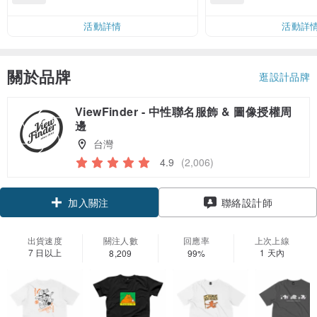
運費 NT$ 100
活動詳情
活動詳
關於品牌
逛設計品牌
ViewFinder - 中性聯名服飾 & 圖像授權周
邊
台灣
4.9
(2,006)
加入關注
聯絡設計師
出貨速度
關注人數
回應率
上次上線
7 日以上
1 天內
8,209
99%