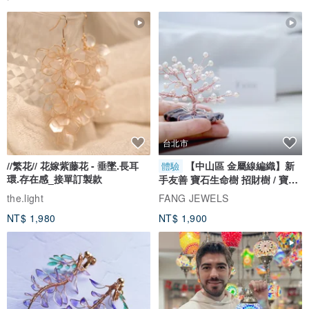
台北市
//繁花// 花嫁紫藤花 - 垂墜.長耳
【中山區 金屬線編織】新
體驗
環.存在感_接單訂製款
手友善 寶石生命樹 招財樹 / 寶石
自選
the.light
FANG JEWELS
NT$ 1,980
NT$ 1,900