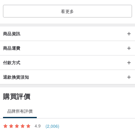
圖像採數位噴墨印製，並全面採用環保墨水，因增加色牢度，處理劑
看更多
為弱酸性，如有些微味道為正常現象，只要下水洗滌或置於通風處一
日即可消除。
商品資訊
ViewFinder T恤採用專屬訂製的方式，經詳細品檢及包裝，5-14 個工
作天（不含六日）出貨，部分商品如有現貨，將標註於商品規格，現
商品運費
貨商品 2 個工作天（不含六日）出貨；單一訂單中如同時含訂製及現
付款方式
貨商品，將於訂製商品到貨時統一出貨。
退款換貨須知
【尺寸、規格、大小】
購買評價
品牌所有評價
4.9
(2,006)