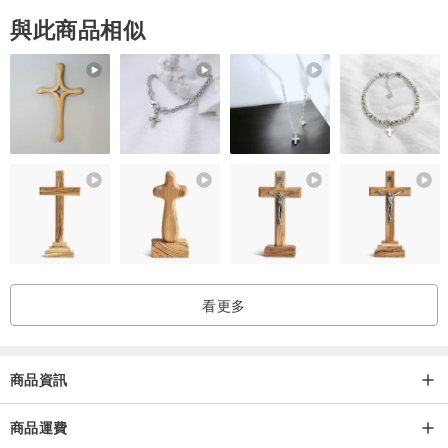
與此商品相似
每件咻咻手繪商品皆為設計師一件一件繪製。用獨一無二的色彩組
合，完整呈現我們的品牌精神：ART TO WEAR
我們採用專業的紡織用顏料，每件作品皆經過測試、洗滌與固色處
理。可以機洗，特殊顏料染在長時間的洗滌下，會有些微色落現象，
更讓獨一無二的商品有著個人化的性格。
We use fabric-dye to create our one of kind hand-painted products.
By hand making each unique piece one at a time, we believe our
product is the realization of our brand philosophy: Art To Wear.
看更多
Every item has been pre-tested and post-washed before hanging
on the rack. All our products are made durable for machine-wash,
商品資訊
color will slightly fade as the time passes. Bring the unique style for
it's owner.
商品運費