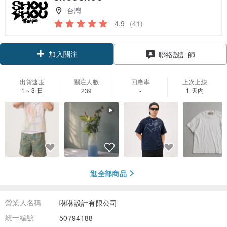
台灣
4.9
(41)
加入關注
聯絡設計師
出貨速度
關注人數
回應率
上次上線
1～3 日
1 天內
239
-
逛全部商品
營業人名稱
咻咻設計有限公司
統一編號
50794188