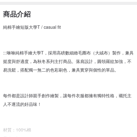
商品介紹
純棉手繪短版大學T / casual fit
:::咻咻純棉手繪大學T，採用高磅數細緻毛圈布（大絨布）製作，兼具
挺度與舒適度，為秋冬系列主打商品。落肩設計，圓領羅紋加強，不
易洗鬆，搭配獨一無二的色彩刷色，兼具實穿與個性的單品。
每件都是設計師親手創作繪製，讓每件衣服都擁有獨特性格，襯托主
人不逐流的好品味！
材質：100%棉