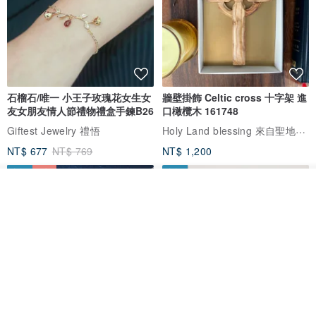
石榴石/唯一 小王子玫瑰花女生女
牆壁掛飾 Celtic cross 十字架 進
友女朋友情人節禮物禮盒手鍊B26
口橄欖木 161748
Holy Land blessing 來自聖地的祝福
Giftest Jewelry 禮悟
NT$ 677
NT$ 769
NT$ 1,200
免運
7 折
免運
看其他商品
了解品牌