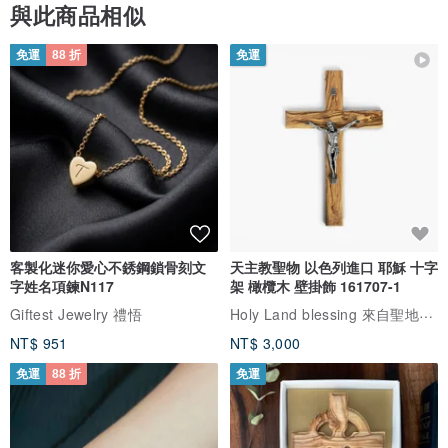
與此商品相似
免運
88 折
免運
客製化迷你愛心不銹鋼鎖骨刻文
天主教聖物 以色列進口 耶穌 十字
字姓名項鍊N117
架 橄欖木 壁掛飾 161707-1
Holy Land blessing 來自聖地的祝福
Giftest Jewelry 禮悟
NT$ 951
NT$ 3,000
免運
88 折
免運