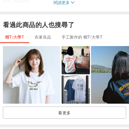
尺寸：freesize
閱讀更多
肩寬：68cm
看過此商品的人也搜尋了
胸寬：68cm
帽T/大學T
衣著良品
手工製作的 帽T/大學T
衣長：72cm
袖長：53cm
Made in Taiwan
看更多