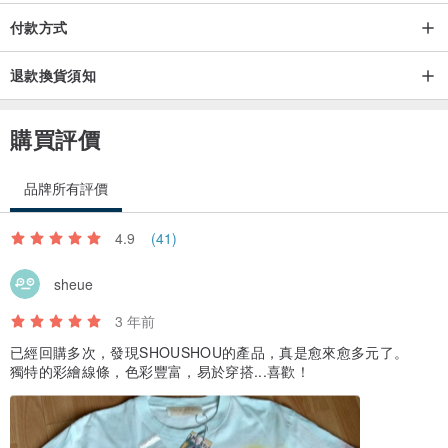
付款方式
退款換貨須知
注意事項：
購買評價
-深淺色衣物建議分開洗滌，且勿長時間浸泡或使用漂白水
-一般機洗可以使用洗衣袋並將衣物反面洗滌，保持商品良好的型態
品牌所有評價
-棉質衣物請勿烘乾，避免縮水
4.9
(41)
sheue
3 年前
已經回購多次，發現SHOUSHOU的產品，真是愈來愈多元了。
獨特的彩繪線條，色彩豐富，易於穿搭...喜歡！