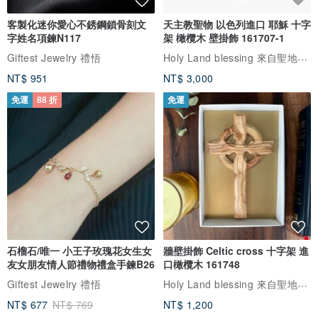
客製化迷你愛心不銹鋼鎖骨刻文
天主教聖物 以色列進口 耶穌 十字
字姓名項鍊N117
架 橄欖木 壁掛飾 161707-1
Holy Land blessing 來自聖地的祝福
Giftest Jewelry 禮悟
NT$ 951
NT$ 3,000
免運
88 折
免運
石榴石/唯一 小王子玫瑰花女生女
牆壁掛飾 Celtic cross 十字架 進
友女朋友情人節禮物禮盒手鍊B26
口橄欖木 161748
Holy Land blessing 來自聖地的祝福
Giftest Jewelry 禮悟
NT$ 677
NT$ 769
NT$ 1,200