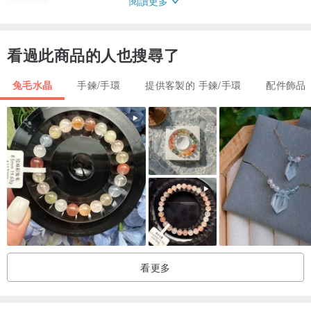
閱讀更多
柔軟兔絨遇上靈動貓眼，光線下會活過來的夢幻光絲，一圖一物，專
看過此商品的人也搜尋了
屬你的幸運彩光守護。
兔毛水晶
手鍊/手環
提供客製的 手鍊/手環
配件飾品
這是一條真正的孤品手串，全世界僅此一條。一圖一物，你看到的每
一顆珠子的色彩、細膩兔毛紋理、強烈貓眼光帶與排列，就是你即將
擁有的那條，無法複製。
手串由高品質天然貓眼兔毛水晶混搭而成。珠子內部生長著如兔子絨
毛般細軟密集的礦物纖維，在光線照射下形成一條條靈動明亮的「貓
眼光帶」，隨著手腕輕輕轉動而游走閃耀。粉色柔美、蜜黃溫暖、淺
綠療癒、藍灰沉穩……多種顏色交織在一起，在陽光或燈光下展現出
極具層次與夢幻的光影效果。
看更多
貓眼兔毛水晶兼具兔毛的溫柔療癒與貓眼的敏銳保護能量，被認為能
提升個人魅力、直覺力與自信心，同時帶來活力與正面磁場。彩色混