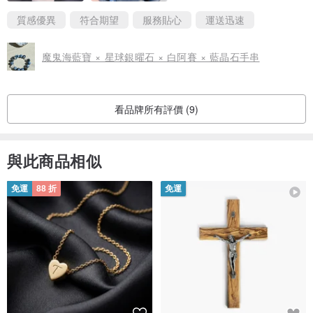
質感優異
符合期望
服務貼心
運送迅速
魔鬼海藍寶 × 星球銀曜石 × 白阿賽 × 藍晶石手串
看品牌所有評價 (9)
與此商品相似
免運
88 折
免運