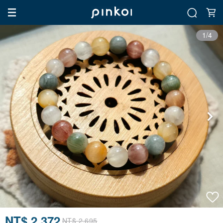
1/4
NT$ 2,372
NT$ 2,695