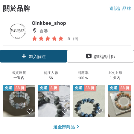
關於品牌
逛設計品牌
Oinkbee_shop
香港
5
(9)
領優惠券
聯絡設計師
加入關注
出貨速度
關注人數
回應率
上次上線
一週內
1 天內
56
100%
免運
88 折
免運
8 折
免運
88 折
免運
88 折
逛全部商品