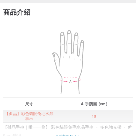
商品介紹
尺寸
A
手腕圍
(cm)
【孤品】彩色貓眼兔毛水晶
16
手串
【孤品手串｜唯一一條】 彩色貓眼兔毛水晶手串 ・ 多色強光帶 ・ 約
9mm珠徑