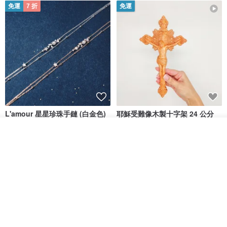
免運
7 折
免運
L'amour 星星珍珠手鏈 (白金色)
耶穌受難像木製十字架 24 公分
高，雕刻木製十字架，耶穌受難
放入購物車
像天主教十字架
ARLOS
AndyCarver
加入收藏
了解品牌
NT$ 4,641
NT$ 6,630
NT$ 1,560
免運
7 折