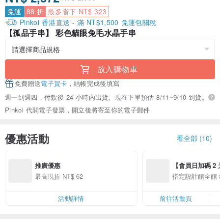
免運
88 折
最多省下 NT$ 323
Pinkoi 香港直送 - 滿 NT$1,500 免運包關稅
【孤品手串】 彩色貓眼兔毛水晶手串
放入購物車
免費贈送
電子賀卡
，結帳完成後填寫
週一到週四，付款後 24 小時內出貨。現在下單預估 8/11~9/10 到貨。
Pinkoi 代開電子發票，開立後將寄至你的電子郵件
優惠活動
看全部 (10)
推廣優惠
【會員日加碼 2 天
8/10 精選設計限
最高現折 NT$ 62
指定設計館全館 8
活動詳情
前往活動頁