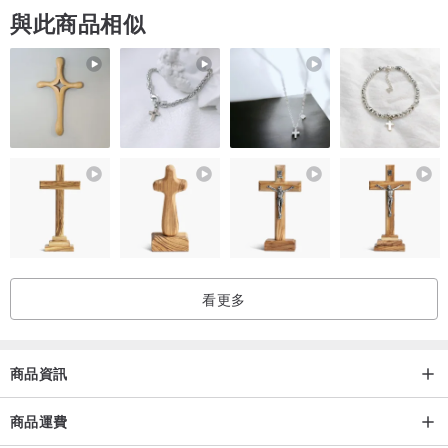
與此商品相似
搭款更能平衡多重能量，適合日常佩戴，讓你在不同場合都能散發柔
軟又帶光的氣質。
這條手串在光線下特別迷人，貓眼光帶清晰且富有動感，戴起來既療
癒又吸睛。因為是孤品，一旦錯過，就再也遇不到完全相同的多色搭
配與光帶強度。
如果你被這份會「發光」、柔軟又靈動的能量吸引，歡迎讓它成為你
手腕上獨一無二的夢幻守護。
看更多
貓眼光帶的強弱會隨光線角度變化，這正是貓眼兔毛最迷人的地方。
天然水晶難免有細微冰裂或色差，屬正常現象。建議避免長時間浸水
或劇烈碰撞。
商品資訊
商品運費